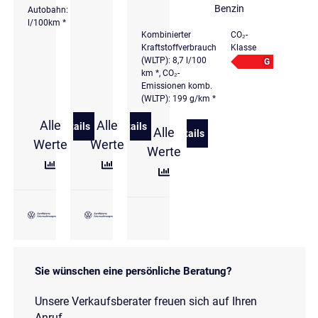
Benzin
Autobahn: 6,3
l/100km *
Kombinierter
CO₂-
Kraftstoffverbrauch
Klasse
(WLTP): 8,7 l/100
G
km *, CO₂-
Emissionen komb.
(WLTP): 199 g/km *
Alle
Alle
Details
Details
Alle
zu Volkswagen T-Roc Cabriolet Style 1.5 l TSI DSG E
zu Volkswagen T-Roc 1.5 l TSI DSG R-L
Details
zu Volkswagen T-Roc R 2.
Werte
Werte
Werte
Sie wünschen eine persönliche Beratung?
Unsere Verkaufsberater freuen sich auf Ihren
Anruf.