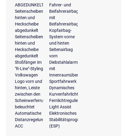
ABGEDUNKELT
Fahrer- und
Seitenscheiben
Beifahrerairbag
hinten und
mit
Heckscheibe
Beifahrerairbagdeaktivierung
abgedunkelt
Kopfairbag-
Seitenscheiben
System vorne
hinten und
und hinten
Heckscheibe
Seitenairbag
abgedunkelt
vorn
Stoßfänger im
Diebstahlalarmanlage
"R-Line"-Styling
mit
Volkswagen
Innenraumüberwachung
Logo vorn und
Sportfahrwerk
hinten, Leiste
Dynamisches
zwischen den
Kurvenfahrlicht
Scheinwerfern/Rückleuchten
Fernlichtregulierung
beleuchtet
Light Assist
Automatische
Elektronisches
Distanzregelung
Stabilitätsprogramm
ACC
(ESP)