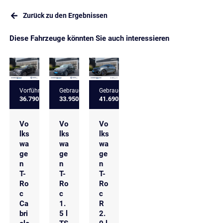
Zurück zu den Ergebnissen
Diese Fahrzeuge könnten Sie auch interessieren
Vorführfahrzeug
Gebrauchtfahrzeug
Gebrauchtfahrzeug
36.790 €
33.950 €
41.690 €
Vo
Vo
Vo
lks
lks
lks
wa
wa
wa
ge
ge
ge
n
n
n
T-
T-
T-
Ro
Ro
Ro
c
c
c
Ca
1.
R
bri
5 l
2.