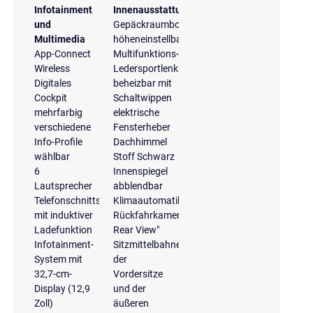
Infotainment
Innenausstattung
und
Gepäckraumboden
Multimedia
höheneinstellbar
App-Connect
Multifunktions-
Wireless
Ledersportlenkrad,
Digitales
beheizbar mit
Cockpit
Schaltwippen
mehrfarbig
elektrische
verschiedene
Fensterheber
Info-Profile
Dachhimmel
wählbar
Stoff Schwarz
6
Innenspiegel
Lautsprecher
abblendbar
Telefonschnittstelle
Klimaautomatik
mit induktiver
Rückfahrkamera
Ladefunktion
Rear View"
Infotainment-
Sitzmittelbahnen
System mit
der
32,7-cm-
Vordersitze
Display (12,9
und der
Zoll)
äußeren