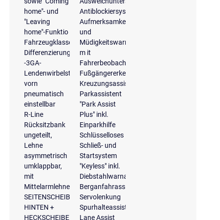
sowie "Coming
Ausweichunterstützung
home"- und
Antiblockiersystem
"Leaving
Aufmerksamkeits-
home"-Funktio
und
Fahrzeugklassen-
Müdigkeitswarnung
Differenzierung
m it
-3GA-
Fahrerbeobachtungskamera
Lendenwirbelstützen
Fußgängererkennung
vorn
Kreuzungsassistent
pneumatisch
Parkassistent
einstellbar
"Park Assist
R-Line
Plus" inkl.
Rücksitzbank
Einparkhilfe
ungeteilt,
Schlüsselloses
Lehne
Schließ- und
asymmetrisch
Startsystem
umklappbar,
"Keyless" inkl.
mit
Diebstahlwarnanlage
Mittelarmlehne
Berganfahrassistent
SEITENSCHEIBEN
Servolenkung
HINTEN +
Spurhalteassistent
HECKSCHEIBE
Lane Assist