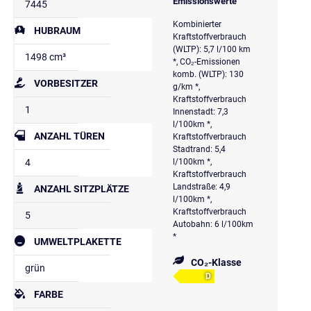
Emissionswerte
7445
Kombinierter
HUBRAUM
Kraftstoffverbrauch
(WLTP): 5,7 l/100 km
1498 cm³
*, CO₂-Emissionen
komb. (WLTP): 130
VORBESITZER
g/km *,
Kraftstoffverbrauch
1
Innenstadt: 7,3
l/100km *,
ANZAHL TÜREN
Kraftstoffverbrauch
Stadtrand: 5,4
4
l/100km *,
Kraftstoffverbrauch
Landstraße: 4,9
ANZAHL SITZPLÄTZE
l/100km *,
Kraftstoffverbrauch
5
Autobahn: 6 l/100km
*
UMWELTPLAKETTE
CO₂-Klasse
grün
D
FARBE