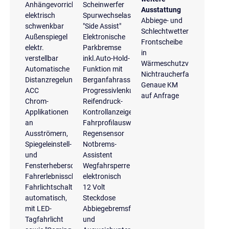
Anhängevorrichtung
Scheinwerfer
Ausstattung
elektrisch
Spurwechselassistent
Abbiege- und
schwenkbar
"Side Assist"
Schlechtwetterlicht
Außenspiegel
Elektronische
Frontscheibe
elektr.
Parkbremse
in
verstellbar
inkl.Auto-Hold-
Wärmeschutzverglasung
Automatische
Funktion mit
Nichtraucherfahrzeug
Distanzregelung
Berganfahrassistent
Genaue KM
ACC
Progressivlenkung
auf Anfrage
Chrom-
Reifendruck-
Applikationen
Kontrollanzeige
an
Fahrprofilauswahl
Ausströmern,
Regensensor
Spiegeleinstell-
Notbrems-
und
Assistent
Fensterheberschaltern
Wegfahrsperre
Fahrerlebnisschalter
elektronisch
Fahrlichtschaltung
12 Volt
automatisch,
Steckdose
mit LED-
Abbiegebremsfunktion
Tagfahrlicht
und