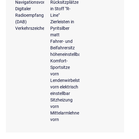
Navigationsvorbereitung
Rücksitzplätze
Digitaler
in Stoff "R-
Radioempfang
Line"
(DAB)
Zierleisten in
Verkehrszeichenerkennung
Pyritsilber
matt
Fahrer- und
Beifahrersitz
höheneinstellbar
Komfort-
Sportsitze
vorn
Lendenwirbelstütze
vorn elektrisch
einstellbar
Sitzheizung
vorn
Mittelarmlehne
vorn