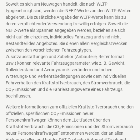
Soweit es sich um Neuwagen handelt, die nach WLTP
typgenehmigt sind, werden die NEFZ-Werte von den WLTP-Werten
abgeleitet. Die zusätzliche Angabe der WLTP-Werte kann bis zu
deren verpflichtender Verwendung freiwillig erfolgen. Soweit die
NEFZ-Werte als Spannen angegeben werden, beziehen sie sich
nicht auf ein einzelnes, individuelles Fahrzeug und sind nicht
Bestandteil des Angebotes. Sie dienen allein Vergleichszwecken
zwischen den verschiedenen Fahrzeugtypen.
Zusatzausstattungen und Zubehör (Anbauteile, Reifenformat
usw.) können relevante Fahrzeugparameter, wie z. B. Gewicht,
Rollwiderstand und Aerodynamik, verändern und neben
Witterungs- und Verkehrsbedingungen sowie dem individuellen
Fahrverhalten den Kraftstoffverbrauch, den Stromverbrauch, die
CO₂-Emissionen und die Fahrleistungswerte eines Fahrzeugs
beeinflussen.
Weitere Informationen zum offiziellen Kraftstoffverbrauch und den
offiziellen, spezifischen CO₂-Emissionen neuer
Personenkraftwagen können dem „Leitfaden über den
Kraftstoffverbrauch, die CO₂-Emissionen und den Stromverbrauch
neuer Personenkraftwagen“ entnommen werden, der an allen
Verkaufsstellen und bei der DAT Deutsche Automobil Treuhand