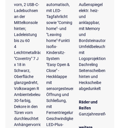
vorn, 2 USB-C-
automatisch,
Außenspiegel
Ladebuchsen
mit LED-
elektr. heiz-
an der
Tagfahrlicht
und
Mittelkonsole
sowie "Coming
anklappbar,
hinten;
home"- und
mit Memory
Ladeleistung
"Leaving
und
bis zu 60
home"-Funkti
Bordsteinautomatik
4
Isofix-
Umfeldbeleuchtung
Leichtmetallräder
Kindersitz-
mit
"Coventry" 7 J
System
Logoprojektion
x 18 in
"Easy Open &
Dachreling
Schwarz,
Close" -
Seitenscheiben
Oberfläche
Heckklappe
hinten und
glanzgedreht,
mit
Heckscheibe
Volkswagen R
sensorgesteuerter
abgedunkelt
Ambientebeleuchtung
Öffnung und
30-farbig,
Schließung,
Räder und
Dekore in den
mit
Reifen
Türen vorn
Fernentriegelung
Ganzjahresreifen
durchleuchtet
Geschwindigkeitsregelanlage
Anhängervorrichtung
LED-Plus-
weitere