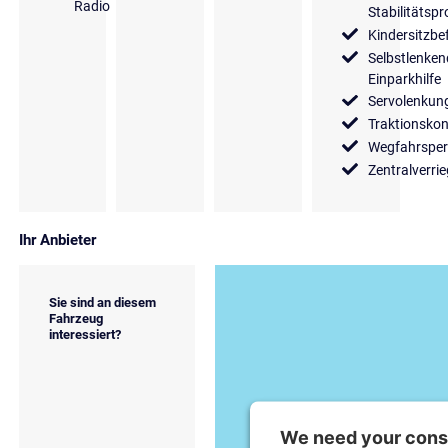
Radio
Stabilitäts
Kindersitzbe
Selbstlenken
Einparkhilfe
Servolenkun
Traktionskon
Wegfahrsper
Zentralverri
Ihr Anbieter
Sie sind an diesem
Fahrzeug
interessiert?
We need your conse