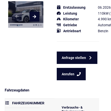
Erstzulassung
06.2026
Leistung
110kW (
Kilometer
4.990 k
Getriebe
Automat
Antriebsart
Benzin
Anfrage stellen
Anrufen
Fahrzeugdaten
FAHRZEUGNUMMER
Verbrauchs- &