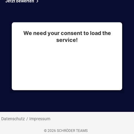
Jetzt bewerten
We need your consent to load the
service!
This content is not permitted to load due to
trackers that are not disclosed to the visitor. The
website owner needs to setup the site with their
CMP to add this content to the list of
technologies used.
Datenschutz
Impressum
© 2026 SCHRÖDER TEAMS