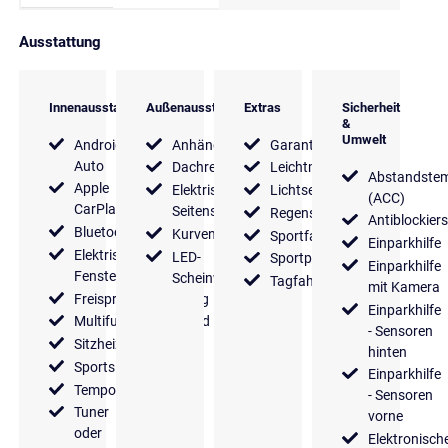
Ausstattung
Innenausstattung
Außenausstattung
Extras
Sicherheit
&
Umwelt
Android
Anhängerkupplung
Garantie
Auto
Dachreling
Leichtmetallfelgen
Abstandste
Apple
Elektrische
Lichtsensor
(ACC)
CarPlay
Seitenspiegel
Regensensor
Antiblockier
Bluetooth
Kurvenlicht
Sportfahrwerk
Einparkhilfe
Elektrische
LED-
Sportpaket
Einparkhilfe
Fensterheber
Scheinwerfer
Tagfahrlicht
mit Kamera
Freisprecheinrichtung
Einparkhilfe
Multifunktionslenkrad
- Sensoren
Sitzheizung
hinten
Sportsitze
Einparkhilfe
Tempomat
- Sensoren
Tuner
vorne
oder
Elektronisch