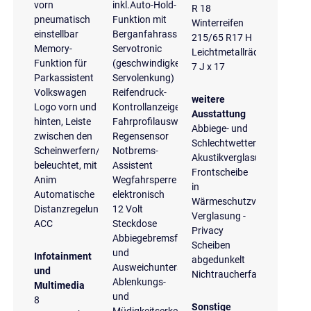
vorn
inkl.Auto-Hold-
R 18
pneumatisch
Funktion mit
Winterreifen
einstellbar
Berganfahrassistent
215/65 R17 H
Memory-
Servotronic
Leichtmetallräder
Funktion für
(geschwindigkeitsabhängige
7 J x 17
Parkassistent
Servolenkung)
Volkswagen
Reifendruck-
weitere
Logo vorn und
Kontrollanzeige
Ausstattung
hinten, Leiste
Fahrprofilauswahl
Abbiege- und
zwischen den
Regensensor
Schlechtwetterlicht
Scheinwerfern/Rückleuchten
Notbrems-
Akustikverglasung
beleuchtet, mit
Assistent
Frontscheibe
Anim
Wegfahrsperre
in
Automatische
elektronisch
Wärmeschutzverglasung
Distanzregelung
12 Volt
Verglasung -
ACC
Steckdose
Privacy
Abbiegebremsfunktion
Scheiben
und
Infotainment
abgedunkelt
Ausweichunterstützung
und
Nichtraucherfahrzeug
Ablenkungs-
Multimedia
und
8
Sonstige