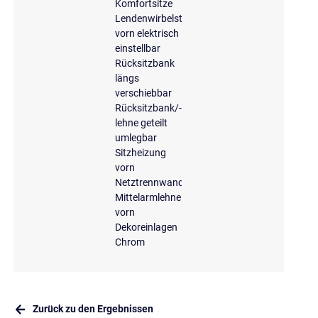
Komfortsitze
Lendenwirbelstütze
vorn elektrisch
einstellbar
Rücksitzbank
längs
verschiebbar
Rücksitzbank/-
lehne geteilt
umlegbar
Sitzheizung
vorn
Netztrennwand
Mittelarmlehne
vorn
Dekoreinlagen
Chrom
Zurück zu den Ergebnissen