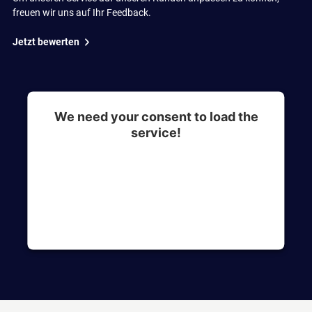
freuen wir uns auf Ihr Feedback.
Jetzt bewerten
We need your consent to load the
service!
This content is not permitted to load due to
trackers that are not disclosed to the visitor. The
website owner needs to setup the site with their
CMP to add this content to the list of
technologies used.