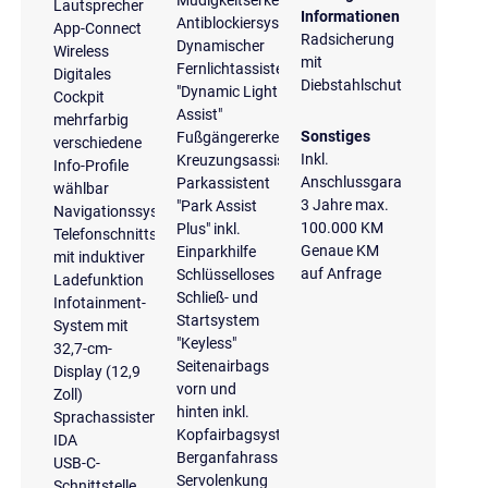
Müdigkeitserkennung
Lautsprecher
Informationen
Antiblockiersystem
App-Connect
Radsicherung
Dynamischer
Wireless
mit
Fernlichtassistent
Digitales
Diebstahlschutz
"Dynamic Light
Cockpit
Assist"
mehrfarbig
Sonstiges
Fußgängererkennung
verschiedene
Inkl.
Kreuzungsassistent
Info-Profile
Anschlussgarantie
Parkassistent
wählbar
3 Jahre max.
"Park Assist
Navigationssystem
100.000 KM
Plus" inkl.
Telefonschnittstelle
Genaue KM
Einparkhilfe
mit induktiver
auf Anfrage
Schlüsselloses
Ladefunktion
Schließ- und
Infotainment-
Startsystem
System mit
"Keyless"
32,7-cm-
Seitenairbags
Display (12,9
vorn und
Zoll)
hinten inkl.
Sprachassistent
Kopfairbagsystem
IDA
Berganfahrassistent
USB-C-
Servolenkung
Schnittstelle