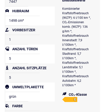
Emissionswerte
7447
Kombinierter
HUBRAUM
Kraftstoffverbrauch
(WLTP): 6 l/100 km *,
1498 cm³
CO₂-Emissionen
komb. (WLTP): 136
VORBESITZER
g/km *,
Kraftstoffverbrauch
1
Innenstadt: 7,9
l/100km *,
ANZAHL TÜREN
Kraftstoffverbrauch
Stadtrand: 5,7
5
l/100km *,
Kraftstoffverbrauch
Landstraße: 5,1
ANZAHL SITZPLÄTZE
l/100km *,
Kraftstoffverbrauch
5
Autobahn: 6,2
l/100km *
UMWELTPLAKETTE
CO₂-Klasse
grün
E
FARBE