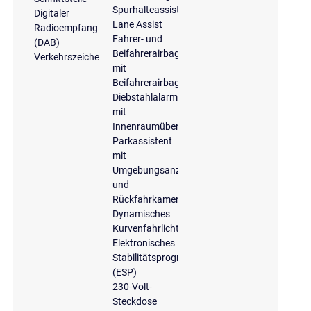
Spurhalteassistent
Digitaler
Lane Assist
Radioempfang
Fahrer- und
(DAB)
Beifahrerairbag
Verkehrszeichenerkennung
mit
Beifahrerairbagdeaktivierung
Diebstahlalarmanlage
mit
Innenraumüberwachung
Parkassistent
mit
Umgebungsanzeige
und
Rückfahrkamera
Dynamisches
Kurvenfahrlicht
Elektronisches
Stabilitätsprogramm
(ESP)
230-Volt-
Steckdose