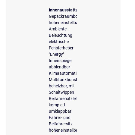
Innenausstattung
Gepäckraumboden
höheneinstellbar
Ambiente-
Beleuchtung
elektrische
Fensterheber
"Energy"
Innenspiegel
abblendbar
Klimaautomatik
Multifunktionslederlenkrad,
beheizbar, mit
Schaltwippen
Beifahrersitzlehne
komplett
umklappbar
Fahrer- und
Beifahrersitz
höheneinstellbar