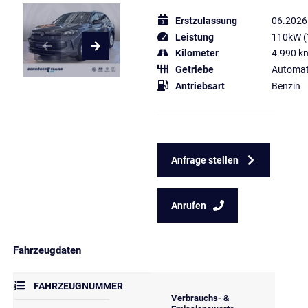
Erstzulassung
06.2026
Leistung
110kW (
Kilometer
4.990 k
Getriebe
Automat
Antriebsart
Benzin
Anfrage stellen
Anrufen
Fahrzeugdaten
FAHRZEUGNUMMER
Verbrauchs- &