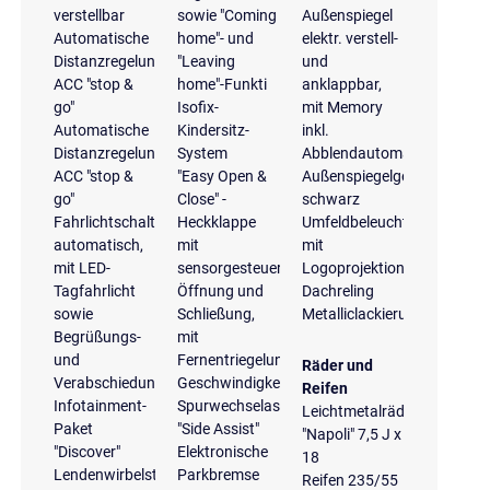
verstellbar
sowie "Coming
Außenspiegel
Automatische
home"- und
elektr. verstell-
Distanzregelung
"Leaving
und
ACC "stop &
home"-Funkti
anklappbar,
go"
Isofix-
mit Memory
Automatische
Kindersitz-
inkl.
Distanzregelung
System
Abblendautomatik
ACC "stop &
"Easy Open &
Außenspiegelgehäuse
go"
Close" -
schwarz
Fahrlichtschaltung
Heckklappe
Umfeldbeleuchtung
automatisch,
mit
mit
mit LED-
sensorgesteuerter
Logoprojektion
Tagfahrlicht
Öffnung und
Dachreling
sowie
Schließung,
Metalliclackierung
Begrüßungs-
mit
und
Fernentriegelung
Räder und
Verabschiedungslicht
Geschwindigkeitsregelanlage
Reifen
Infotainment-
Spurwechselassistent
Leichtmetalräder
Paket
"Side Assist"
"Napoli" 7,5 J x
"Discover"
Elektronische
18
Lendenwirbelstützen
Parkbremse
Reifen 235/55