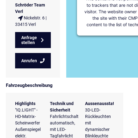
to trackers that are not d
Schröder Team
visitor. The website owner
Verl
the site with their CMP
Nickelstr. 6 |
content to the list of tec
33415 Verl
Anfrage
stellen
Anrufen
Fahrzeugbeschreibung
Highlights
Technik und
Aussenausstattung
"IQ.LIGHT" -
Sicherheit
3D-LED-
HD-Matrix-
Fahrlichtschaltung
Rückleuchten
Scheinwerfer
automatisch,
mit
Außenspiegel
mit LED-
dynamischer
elektr.
Tagfahrlicht
Blinkleuchte