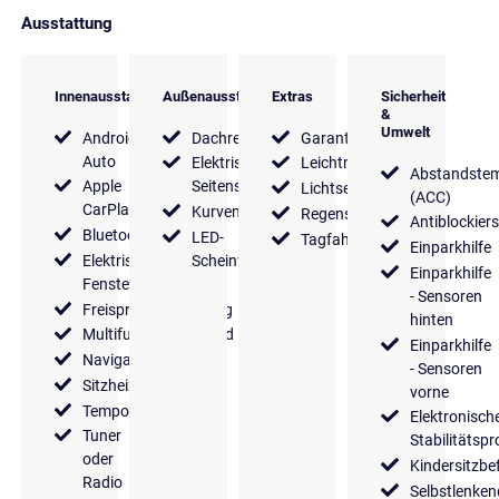
Ausstattung
Innenausstattung
Außenausstattung
Extras
Sicherheit
&
Umwelt
Android
Dachreling
Garantie
Auto
Elektrische
Leichtmetallfelgen
Abstandste
Apple
Seitenspiegel
Lichtsensor
(ACC)
CarPlay
Kurvenlicht
Regensensor
Antiblockier
Bluetooth
LED-
Tagfahrlicht
Einparkhilfe
Elektrische
Scheinwerfer
Einparkhilfe
Fensterheber
- Sensoren
Freisprecheinrichtung
hinten
Multifunktionslenkrad
Einparkhilfe
Navigationssystem
- Sensoren
Sitzheizung
vorne
Tempomat
Elektronisch
Tuner
Stabilitäts
oder
Kindersitzbe
Radio
Selbstlenken