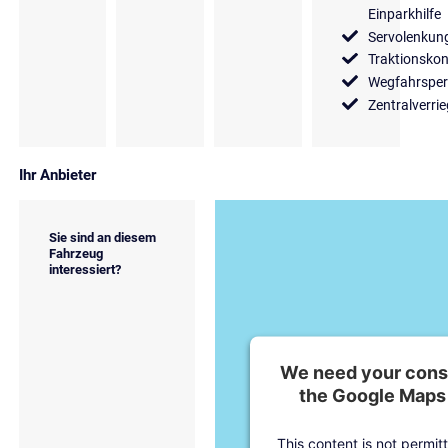
Einparkhilfe
Servolenkun
Traktionskon
Wegfahrsper
Zentralverri
Ihr Anbieter
Sie sind an diesem
Fahrzeug
interessiert?
We need your conse
the Google Maps 
This content is not permit