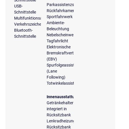
Schnittstelle
Parkassistenzsystem
USB-
Rückfahrkamera
Schnittstelle
Sportfahrwerk
Multifunktionsanzeige
Ambiente-
Verkehrszeichenerkennung
Beleuchtung
Bluetooth-
Nebelscheinwerfer
Schnittstelle
Tagfahrlicht
Elektronische
Bremskraftverteilung
(EBV)
Spurfolgeassistent
(Lane
Following)
Totwinkelassistent
Innenausstattung
Getränkehalter
integriert in
Rücksitzbank
Lenkradheizung
Rücksitzbank