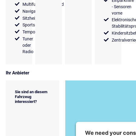
Einparkhilfe
Multifunktionslenkrad
- Sensoren
Navigationssystem
vorne
Sitzheizung
Elektronisch
Sportsitze
Stabilitäts
Tempomat
Kindersitzbe
Tuner
Zentralverri
oder
Radio
Ihr Anbieter
Sie sind an diesem
Fahrzeug
interessiert?
We need your conse