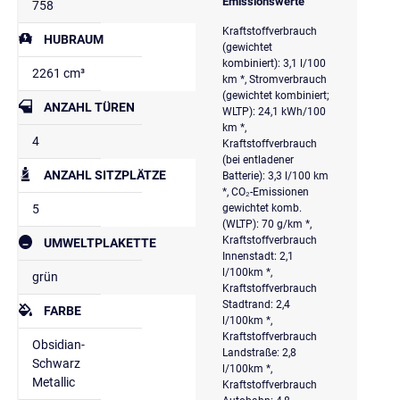
Emissionswerte
758
Kraftstoffverbrauch
HUBRAUM
(gewichtet
kombiniert): 3,1 l/100
2261 cm³
km *, Stromverbrauch
(gewichtet kombiniert;
ANZAHL TÜREN
WLTP): 24,1 kWh/100
km *,
4
Kraftstoffverbrauch
(bei entladener
ANZAHL SITZPLÄTZE
Batterie): 3,3 l/100 km
*, CO₂-Emissionen
5
gewichtet komb.
(WLTP): 70 g/km *,
Kraftstoffverbrauch
UMWELTPLAKETTE
Innenstadt: 2,1
l/100km *,
grün
Kraftstoffverbrauch
Stadtrand: 2,4
FARBE
l/100km *,
Kraftstoffverbrauch
Obsidian-
Landstraße: 2,8
Schwarz
l/100km *,
Metallic
Kraftstoffverbrauch