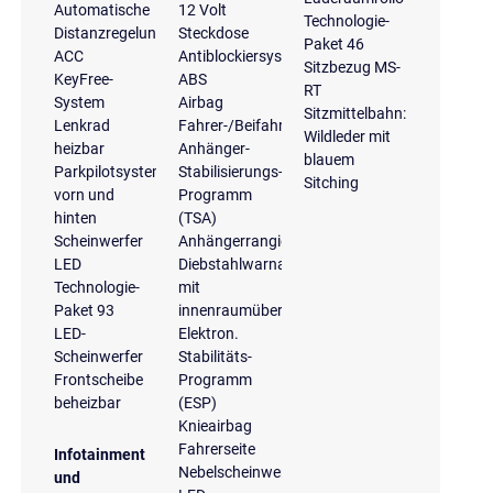
Automatische
12 Volt
Technologie-
Distanzregelung
Steckdose
Paket 46
ACC
Antiblockiersystem
Sitzbezug MS-
KeyFree-
ABS
RT
System
Airbag
Sitzmittelbahn:
Lenkrad
Fahrer-/Beifahrerseite
Wildleder mit
heizbar
Anhänger-
blauem
Parkpilotsystem
Stabilisierungs-
Sitching
vorn und
Programm
hinten
(TSA)
Scheinwerfer
Anhängerrangierassistent
LED
Diebstahlwarnanlage
Technologie-
mit
Paket 93
innenraumüberwachung
LED-
Elektron.
Scheinwerfer
Stabilitäts-
Frontscheibe
Programm
beheizbar
(ESP)
Knieairbag
Fahrerseite
Infotainment
Nebelscheinwerfer
und