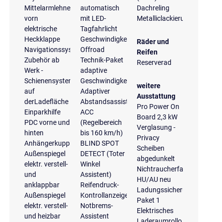
Mittelarmlehne
automatisch
Dachreling
vorn
mit LED-
Metalliclackierung
elektrische
Tagfahrlicht
Heckklappe
Geschwindigkeitswarnanlage
Räder und
Navigationssystem
Offroad
Reifen
Zubehör ab
Technik-Paket
Reserverad
Werk -
adaptive
Schienensystem
Geschwindigkeitsregelanlage
weitere
auf
Adaptiver
Ausstattung
derLadefläche
Abstandsassistent
Pro Power On
Einparkhilfe
ACC
Board 2,3 kW
PDC vorne und
(Regelbereich
Verglasung -
hinten
bis 160 km/h)
Privacy
Anhängerkupplung
BLIND SPOT
Scheiben
Außenspiegel
DETECT (Toter
abgedunkelt
elektr. verstell-
Winkel
Nichtraucherfahrzeug
und
Assistent)
HU/AU neu
anklappbar
Reifendruck-
Ladungssicherungs-
Außenspiegel
Kontrollanzeige
Paket 1
elektr. verstell-
Notbrems-
Elektrisches
und heizbar
Assistent
Laderaumrollo