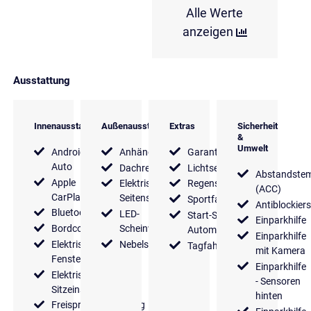
Alle Werte
anzeigen
Ausstattung
Innenausstattung
Außenausstattung
Extras
Sicherheit
&
Umwelt
Android
Anhängerkupplung
Garantie
Auto
Dachreling
Lichtsensor
Abstandste
Apple
Elektrische
Regensensor
(ACC)
CarPlay
Seitenspiegel
Sportfahrwerk
Antiblockier
Bluetooth
LED-
Start-Stop
Einparkhilfe
Bordcomputer
Scheinwerfer
Automatik
Einparkhilfe
Elektrische
Nebelscheinwerfer
Tagfahrlicht
mit Kamera
Fensterheber
Einparkhilfe
Elektrische
- Sensoren
Sitzeinstellung
hinten
Freisprecheinrichtung