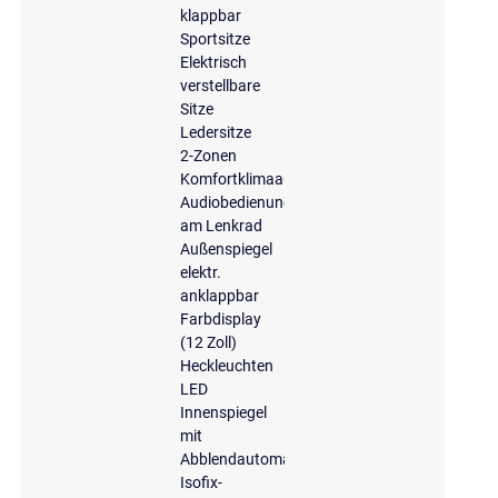
klappbar
Sportsitze
Elektrisch
verstellbare
Sitze
Ledersitze
2-Zonen
Komfortklimaautomatik
Audiobedienung
am Lenkrad
Außenspiegel
elektr.
anklappbar
Farbdisplay
(12 Zoll)
Heckleuchten
LED
Innenspiegel
mit
Abblendautomatik
Isofix-