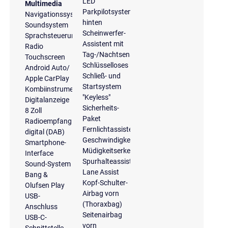
LED
Multimedia
Parkpilotsystem
Navigationssystem
hinten
Soundsystem
Scheinwerfer-
Sprachsteuerung
Assistent mit
Radio
Tag-/Nachtsensor
Touchscreen
Schlüsselloses
Android Auto/
Schließ- und
Apple CarPlay
Startsystem
Kombiinstrument
"Keyless"
Digitalanzeige
Sicherheits-
8 Zoll
Paket
Radioempfang
Fernlichtassistent
digital (DAB)
Geschwindigkeitsbegrenzungsanlage
Smartphone-
Müdigkeitserkennung
Interface
Spurhalteassistent
Sound-System
Lane Assist
Bang &
Kopf-Schulter-
Olufsen Play
Airbag vorn
USB-
(Thoraxbag)
Anschluss
Seitenairbag
USB-C-
vorn