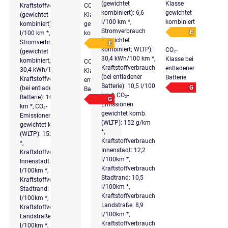
(gewichtet
Klasse
Kraftstoffverbrauch
CO₂-
kombiniert): 6,6
gewichtet
(gewichtet
Klasse
l/100 km *,
kombiniert
kombiniert): 6,6
gewichtet
Stromverbrauch
E
l/100 km *,
kombiniert
(gewichtet
Stromverbrauch
E
kombiniert; WLTP):
CO₂-
(gewichtet
30,4 kWh/100 km *,
Klasse bei
kombiniert; WLTP):
CO₂-
Kraftstoffverbrauch
entladener
30,4 kWh/100 km *,
Klasse bei
(bei entladener
Batterie
Kraftstoffverbrauch
entladener
Batterie): 10,5 l/100
G
(bei entladener
Batterie
km *, CO₂-
Batterie): 10,5 l/100
G
Emissionen
km *, CO₂-
gewichtet komb.
Emissionen
(WLTP): 152 g/km
gewichtet komb.
*,
(WLTP): 152 g/km
Kraftstoffverbrauch
*,
Innenstadt: 12,2
Kraftstoffverbrauch
l/100km *,
Innenstadt: 12,2
Kraftstoffverbrauch
l/100km *,
Stadtrand: 10,5
Kraftstoffverbrauch
l/100km *,
Stadtrand: 10,5
Kraftstoffverbrauch
l/100km *,
Landstraße: 8,9
Kraftstoffverbrauch
l/100km *,
Landstraße: 8,9
Kraftstoffverbrauch
l/100km *,