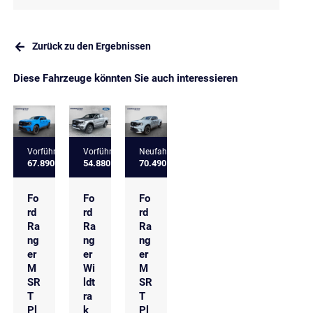
Zurück zu den Ergebnissen
Diese Fahrzeuge könnten Sie auch interessieren
Vorführfahrzeug
Vorführfahrzeug
Neufahrzeug
67.890 €
54.880 €
70.490 €
Fo
Fo
Fo
rd
rd
rd
Ra
Ra
Ra
ng
ng
ng
er
er
er
M
Wi
M
SR
ldt
SR
T
ra
T
Pl
k
Pl