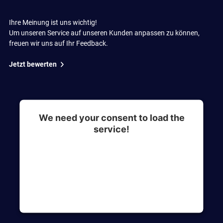
Ihre Meinung ist uns wichtig!
Um unseren Service auf unseren Kunden anpassen zu können,
freuen wir uns auf Ihr Feedback.
Jetzt bewerten
We need your consent to load the
service!
This content is not permitted to load due to
trackers that are not disclosed to the visitor. The
website owner needs to setup the site with their
CMP to add this content to the list of
technologies used.