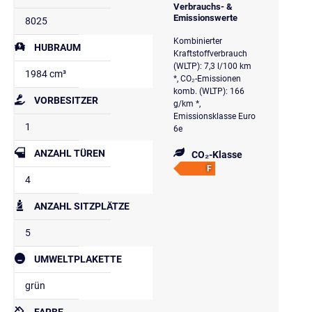
Verbrauchs- &
Emissionswerte
8025
Kombinierter
HUBRAUM
Kraftstoffverbrauch
(WLTP): 7,3 l/100 km
1984 cm³
*, CO₂-Emissionen
komb. (WLTP): 166
VORBESITZER
g/km *,
Emissionsklasse Euro
1
6e
ANZAHL TÜREN
CO₂-Klasse
F
4
ANZAHL SITZPLÄTZE
5
UMWELTPLAKETTE
grün
FARBE