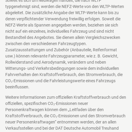
Soweit es sich um Neuwagen handelt, die nach WLTP
typgenehmigt sind, werden die NEFZ-Werte von den WLTP-Werten
abgeleitet. Die zusätzliche Angabe der WLTP-Werte kann bis zu
deren verpflichtender Verwendung freiwillig erfolgen. Soweit die
NEFZ-Werte als Spannen angegeben werden, beziehen sie sich
nicht auf ein einzelnes, individuelles Fahrzeug und sind nicht
Bestandteil des Angebotes. Sie dienen allein Vergleichszwecken
zwischen den verschiedenen Fahrzeugtypen.
Zusatzausstattungen und Zubehör (Anbauteile, Reifenformat
usw.) können relevante Fahrzeugparameter, wie z. B. Gewicht,
Rollwiderstand und Aerodynamik, verändern und neben
Witterungs- und Verkehrsbedingungen sowie dem individuellen
Fahrverhalten den Kraftstoffverbrauch, den Stromverbrauch, die
CO₂-Emissionen und die Fahrleistungswerte eines Fahrzeugs
beeinflussen.
Weitere Informationen zum offiziellen Kraftstoffverbrauch und den
offiziellen, spezifischen CO₂-Emissionen neuer
Personenkraftwagen können dem „Leitfaden über den
Kraftstoffverbrauch, die CO₂-Emissionen und den Stromverbrauch
neuer Personenkraftwagen“ entnommen werden, der an allen
Verkaufsstellen und bei der DAT Deutsche Automobil Treuhand