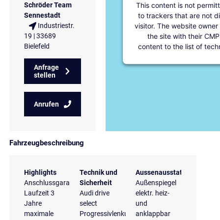
This content is not permit
Schröder Team
to trackers that are not d
Sennestadt
visitor. The website owner
Industriestr.
the site with their CMP
19 | 33689
content to the list of tec
Bielefeld
Anfrage
stellen
Anrufen
Fahrzeugbeschreibung
Highlights
Technik und
Aussenausstattung
Anschlussgarantie
Sicherheit
Außenspiegel
Laufzeit 3
Audi drive
elektr. heiz-
Jahre
select
und
maximale
Progressivlenkung
anklappbar