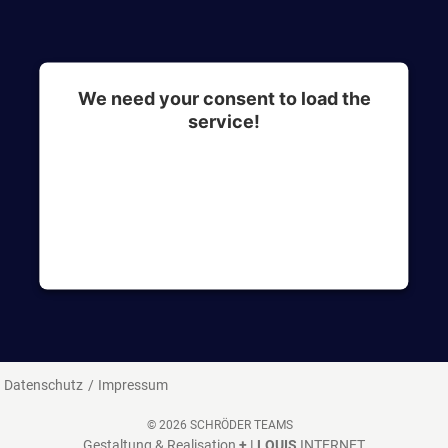
We need your consent to load the
service!
This content is not permitted to load due to
trackers that are not disclosed to the visitor. The
website owner needs to setup the site with their
CMP to add this content to the list of
technologies used.
Datenschutz
Impressum
© 2026 SCHRÖDER TEAMS
Gestaltung & Realisation
+ | LOUIS
INTERNET