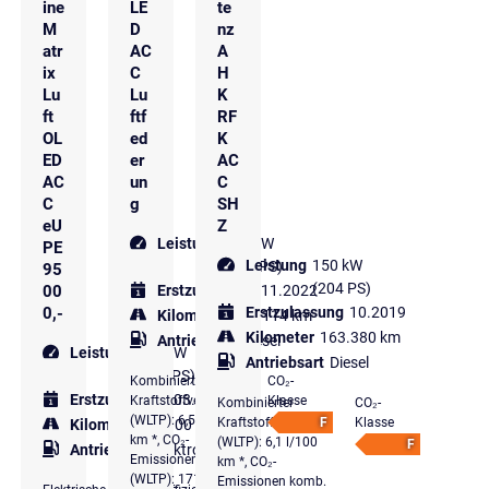
ine
LE
te
M
D
nz
atr
AC
A
ix
C
H
Lu
Lu
K
ft
ftf
RF
OL
ed
K
ED
er
AC
AC
un
C
C
g
SH
eU
Z
Leistung
180 kW
PE
Leistung
150 kW
(245 PS)
95
(204 PS)
00
Erstzulassung
11.2022
0,-
Erstzulassung
10.2019
Kilometer
114.114 km
Kilometer
163.380 km
Antriebsart
Diesel
Leistung
270 kW
Antriebsart
Diesel
(367 PS)
Kombinierter
CO₂-
Erstzulassung
03.2025
Kraftstoffverbrauch
Klasse
Kombinierter
CO₂-
(WLTP): 6,5 l/100
Kraftstoffverbrauch
F
Klasse
Kilometer
19.900 km
km *, CO₂-
(WLTP): 6,1 l/100
F
Antriebsart
Elektro
Emissionen komb.
km *, CO₂-
(WLTP): 171 g/km
Emissionen komb.