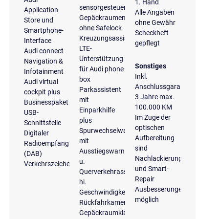
1. Hand
sensorgesteuerter
Application
Alle Angaben
Gepäckraumentriegelung,
Store und
ohne Gewähr
ohne Safelock
Smartphone-
Scheckheft
Kreuzungsassistent
Interface
gepflegt
LTE-
Audi connect
Unterstützung
Navigation &
Sonstiges
für Audi phone
Infotainment
Inkl.
box
Audi virtual
Anschlussgarantie
Parkassistent
cockpit plus
3 Jahre max.
mit
Businesspaket
100.000 KM
Einparkhilfe
USB-
Im Zuge der
plus
Schnittstelle
optischen
Spurwechselwarnung
Digitaler
Aufbereitung
mit
Radioempfang
sind
Ausstiegswarnung
(DAB)
Nachlackierungen
u.
Verkehrszeichenerkennung
und Smart-
Querverkehrassistent
Repair
hi.
Ausbesserungen
Geschwindigkeitsbegrenzungsanlage
möglich
Rückfahrkamera
Gepäckraumklappe