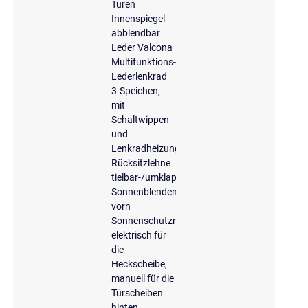
Türen
Innenspiegel
abblendbar
Leder Valcona
Multifunktions-
Lederlenkrad
3-Speichen,
mit
Schaltwippen
und
Lenkradheizung
Rücksitzlehne
tielbar-/umklappbar
Sonnenblenden
vorn
Sonnenschutzrollo
elektrisch für
die
Heckscheibe,
manuell für die
Türscheiben
hinten