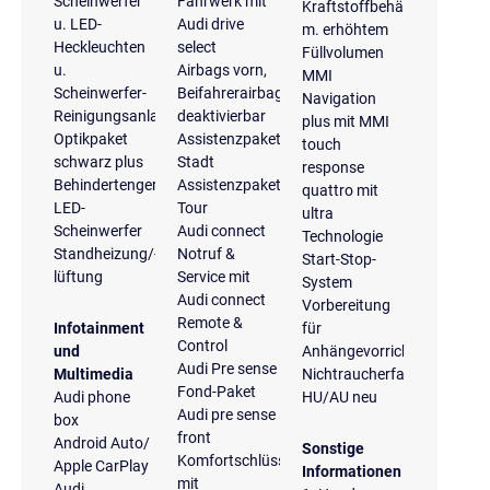
Scheinwerfer
Fahrwerk mit
Kraftstoffbehälter
u. LED-
Audi drive
m. erhöhtem
Heckleuchten
select
Füllvolumen
u.
Airbags vorn,
MMI
Scheinwerfer-
Beifahrerairbag
Navigation
Reinigungsanlage
deaktivierbar
plus mit MMI
Optikpaket
Assistenzpaket
touch
schwarz plus
Stadt
response
Behindertengerecht
Assistenzpaket
quattro mit
LED-
Tour
ultra
Scheinwerfer
Audi connect
Technologie
Standheizung/-
Notruf &
Start-Stop-
lüftung
Service mit
System
Audi connect
Vorbereitung
Remote &
Infotainment
für
Control
und
Anhängevorrichtung
Audi Pre sense
Multimedia
Nichtraucherfahrzeug
Fond-Paket
Audi phone
HU/AU neu
Audi pre sense
box
front
Android Auto/
Sonstige
Komfortschlüssel
Apple CarPlay
Informationen
mit
Audi