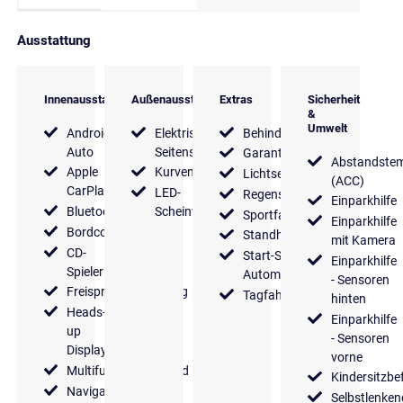
Ausstattung
Innenausstattung
Außenausstattung
Extras
Sicherheit
&
Umwelt
Android
Elektrische
Behindertengerecht
Auto
Seitenspiegel
Garantie
Abstandste
Apple
Kurvenlicht
Lichtsensor
(ACC)
CarPlay
LED-
Regensensor
Einparkhilfe
Bluetooth
Scheinwerfer
Sportfahrwerk
Einparkhilfe
Bordcomputer
Standheizung
mit Kamera
CD-
Start-Stop
Einparkhilfe
Spieler
Automatik
- Sensoren
Freisprecheinrichtung
Tagfahrlicht
hinten
Heads-
Einparkhilfe
up
- Sensoren
Display
vorne
Multifunktionslenkrad
Kindersitzbe
Navigationssystem
Selbstlenken