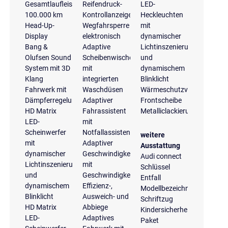
Gesamtlaufleistung
Reifendruck-
LED-
100.000 km
Kontrollanzeige
Heckleuchten
Head-Up-
Wegfahrsperre
mit
Display
elektronisch
dynamischer
Bang &
Adaptive
Lichtinszenierung
Olufsen Sound
Scheibenwischer
und
System mit 3D
mit
dynamischem
Klang
integrierten
Blinklicht
Fahrwerk mit
Waschdüsen
Wärmeschutzverglasung
Dämpferregelung
Adaptiver
Frontscheibe
HD Matrix
Fahrassistent
Metalliclackierung
LED-
mit
Scheinwerfer
Notfallassistent
weitere
mit
Adaptiver
Ausstattung
dynamischer
Geschwindigkeitsassistent
Audi connect
Lichtinszenierung
mit
Schlüssel
und
Geschwindigkeitsbegrenzer,
Entfall
dynamischem
Effizienz-,
Modellbezeichnung
Blinklicht
Ausweich- und
Schriftzug
HD Matrix
Abbiege
Kindersicherheits-
LED-
Adaptives
Paket