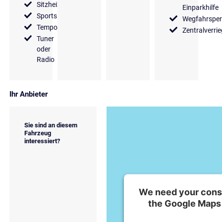
Sitzheizung
Einparkhilfe
Sportsitze
Wegfahrsper
Tempomat
Zentralverri
Tuner
oder
Radio
Ihr Anbieter
Sie sind an diesem
Fahrzeug
interessiert?
We need your conse
the Google Maps 