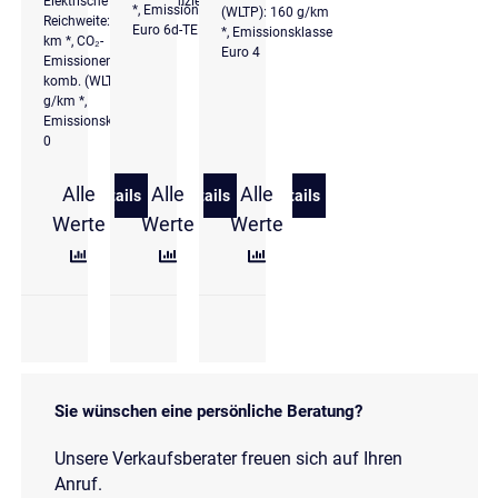
Elektrische
Effizienzklasse
*, Emissionsklasse
(WLTP): 160 g/km
Reichweite: 651
Euro 6d-TEMP
*, Emissionsklasse
km *, CO₂-
Euro 4
Emissionen
komb. (WLTP): 0
g/km *,
Emissionsklasse
0
Alle
Alle
Alle
Details
Details
Details
zu Audi A6 Avant e-tron Performance edition S line
zu Audi A6 Avant 45 TDI quattro sport 
zu Audi A6 Avant 40 TDI q
Werte
Werte
Werte
Sie wünschen eine persönliche Beratung?
Unsere Verkaufsberater freuen sich auf Ihren
Anruf.