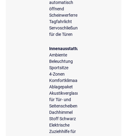
automatisch
öffnend
Scheinwerferreinigungsanlage
Tagfahrlicht
Servoschließung
für die Türen
Innenausstattung
Ambiente
Beleuchtung
Sportsitze
4-Zonen
Komfortklimaautomatik
Ablagepaket
Akustikverglasung
für Tür- und
Seitenscheiben
Dachhimmel
Stoff Schwarz
Elektrische
Zuziehhilfe für