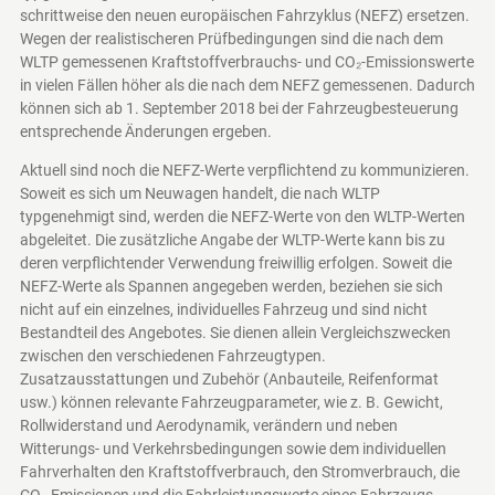
schrittweise den neuen europäischen Fahrzyklus (NEFZ) ersetzen.
Wegen der realistischeren Prüfbedingungen sind die nach dem
WLTP gemessenen Kraftstoffverbrauchs- und CO₂-Emissionswerte
in vielen Fällen höher als die nach dem NEFZ gemessenen. Dadurch
können sich ab 1. September 2018 bei der Fahrzeugbesteuerung
entsprechende Änderungen ergeben.
Aktuell sind noch die NEFZ-Werte verpflichtend zu kommunizieren.
Soweit es sich um Neuwagen handelt, die nach WLTP
typgenehmigt sind, werden die NEFZ-Werte von den WLTP-Werten
abgeleitet. Die zusätzliche Angabe der WLTP-Werte kann bis zu
deren verpflichtender Verwendung freiwillig erfolgen. Soweit die
NEFZ-Werte als Spannen angegeben werden, beziehen sie sich
nicht auf ein einzelnes, individuelles Fahrzeug und sind nicht
Bestandteil des Angebotes. Sie dienen allein Vergleichszwecken
zwischen den verschiedenen Fahrzeugtypen.
Zusatzausstattungen und Zubehör (Anbauteile, Reifenformat
usw.) können relevante Fahrzeugparameter, wie z. B. Gewicht,
Rollwiderstand und Aerodynamik, verändern und neben
Witterungs- und Verkehrsbedingungen sowie dem individuellen
Fahrverhalten den Kraftstoffverbrauch, den Stromverbrauch, die
CO₂-Emissionen und die Fahrleistungswerte eines Fahrzeugs