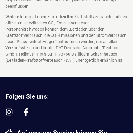
beeinflussen.
Weitere Informationen zum offiziellen Kraftstoffverbrauch und den
offiziellen, spezifischen CO₂-Emissionen neuer
Personenkraftwagen können dem „Leitfaden über den
Kraftstoffverbrauch, die CO₂-Emissionen und den Stromverbrauch
neuer Personenkraftwagen“ entnommen werden, der an allen
Verkaufsstellen und bei der DAT Deutsche Automobil Treuhand
GmbH, Hellmuth-Hirth-Str. 1, 73760 Ostfildern-Scharnhausen
(Leitfaden-Kraftstoffverbrauch - DAT)
unentgeltlich erhältlich ist.
Folgen Sie uns:
Auf unseren Service können Sie