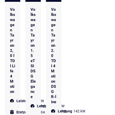
Vo
Vo
Vo
lks
lks
lks
wa
wa
wa
ge
ge
ge
n
n
n
Ta
Ta
Ta
yr
yr
yr
on
on
on
2,
1.
2.
0 l
5
0
TD
eT
TD
I Li
SI
I 4
fe
DS
M
4
G
oti
M
Ele
on
oti
ga
DS
on
nc
G
e
R-l
Leistung
142 kW
ine
Leistung
110 kW
(193 PS)
Leistung
142 kW
(150 PS)
Erstzulassung
04.2025