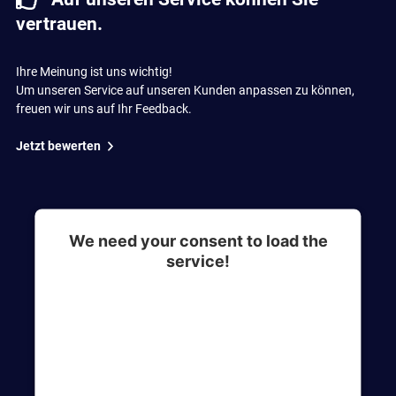
vertrauen.
Ihre Meinung ist uns wichtig!
Um unseren Service auf unseren Kunden anpassen zu können,
freuen wir uns auf Ihr Feedback.
Jetzt bewerten
We need your consent to load the
service!
This content is not permitted to load due to
trackers that are not disclosed to the visitor. The
website owner needs to setup the site with their
CMP to add this content to the list of
technologies used.