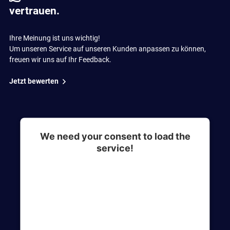
vertrauen.
Ihre Meinung ist uns wichtig!
Um unseren Service auf unseren Kunden anpassen zu können,
freuen wir uns auf Ihr Feedback.
Jetzt bewerten
We need your consent to load the
service!
This content is not permitted to load due to
trackers that are not disclosed to the visitor. The
website owner needs to setup the site with their
CMP to add this content to the list of
technologies used.