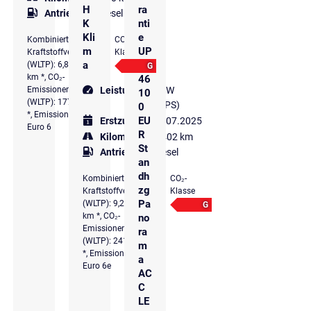
H
ra
Antriebsart
Diesel
K
nti
Kli
e
Kombinierter
CO₂-
m
UP
Kraftstoffverbrauch
Klasse
a
E
(WLTP): 6,8 l/100
G
km *, CO₂-
46
Emissionen komb.
Leistung
103 kW
10
(WLTP): 177 g/km
(140 PS)
0
*, Emissionsklasse
EU
Erstzulassung
07.2025
Euro 6
R
Kilometer
20.402 km
St
Antriebsart
Diesel
an
dh
Kombinierter
CO₂-
zg
Kraftstoffverbrauch
Klasse
Pa
(WLTP): 9,2 l/100
G
km *, CO₂-
no
Emissionen komb.
ra
(WLTP): 241 g/km
m
*, Emissionsklasse
a
Euro 6e
AC
C
LE