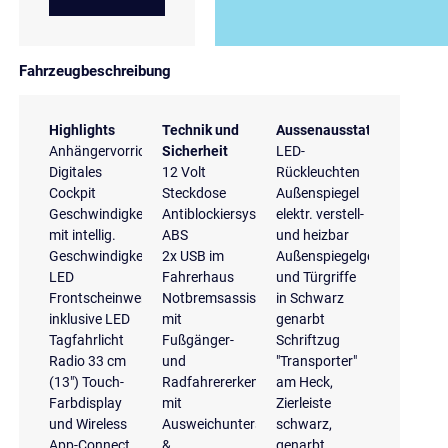
Fahrzeugbeschreibung
Highlights
Technik und
Aussenausstattung
Anhängervorrichtung
Sicherheit
LED-
Digitales
12 Volt
Rückleuchten
Cockpit
Steckdose
Außenspiegel
Geschwindigkeitsregelanlage
Antiblockiersystem
elektr. verstell-
mit intellig.
ABS
und heizbar
Geschwindigkeitsassistent
2x USB im
Außenspiegelgehäuse
LED
Fahrerhaus
und Türgriffe
Frontscheinwerfer
Notbremsassistent
in Schwarz
inklusive LED
mit
genarbt
Tagfahrlicht
Fußgänger-
Schriftzug
Radio 33 cm
und
"Transporter"
(13") Touch-
Radfahrererkennung
am Heck,
Farbdisplay
mit
Zierleiste
und Wireless
Ausweichunterstützung
schwarz,
App-Connect
&
genarbt