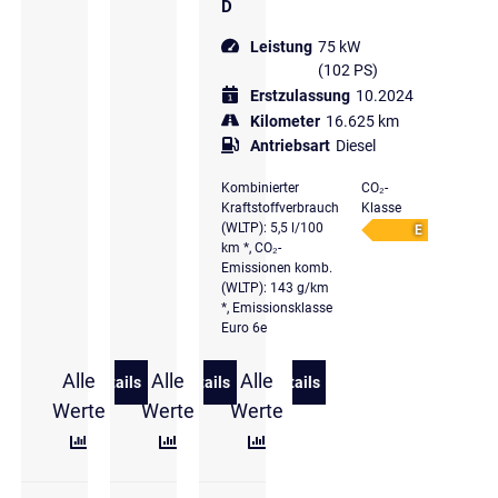
D
Leistung
75 kW
(102 PS)
Erstzulassung
10.2024
Kilometer
16.625 km
Antriebsart
Diesel
Kombinierter
CO₂-
Kraftstoffverbrauch
Klasse
(WLTP): 5,5 l/100
E
km *, CO₂-
Emissionen komb.
(WLTP): 143 g/km
*, Emissionsklasse
Euro 6e
Alle
Alle
Alle
Details
Details
Details
zu Volkswagen T6.1 Kasten 2.0 TDI
zu Volkswagen Crafter 35 Kasten hoch 
zu Volkswagen Caddy PanA
Werte
Werte
Werte