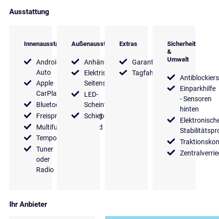
Ausstattung
Innenausstattung
Außenausstattung
Extras
Sicherheit
&
Umwelt
Android
Anhängerkupplung
Garantie
Auto
Elektrische
Tagfahrlicht
Antiblockier
Apple
Seitenspiegel
Einparkhilfe
CarPlay
LED-
- Sensoren
Bluetooth
Scheinwerfer
hinten
Freisprecheinrichtung
Schiebetür
Elektronisch
Multifunktionslenkrad
Stabilitäts
Tempomat
Traktionskon
Tuner
Zentralverri
oder
Radio
Ihr Anbieter