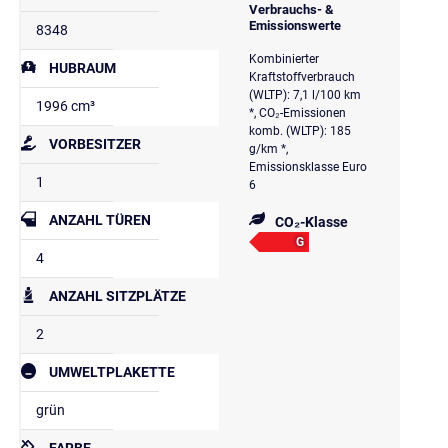
Verbrauchs- &
Emissionswerte
8348
Kombinierter
HUBRAUM
Kraftstoffverbrauch
(WLTP): 7,1 l/100 km
1996 cm³
*, CO₂-Emissionen
komb. (WLTP): 185
VORBESITZER
g/km *,
Emissionsklasse Euro
1
6
ANZAHL TÜREN
CO₂-Klasse
G
4
ANZAHL SITZPLÄTZE
2
UMWELTPLAKETTE
grün
FARBE