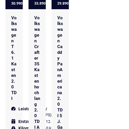
30.990 €
33.890 €
29.890 €
Vo
Vo
Vo
lks
lks
lks
wa
wa
wa
ge
ge
ge
n
n
n
T
Cr
Ca
6.
aft
dd
1
er
y
Ka
35
Pa
st
Ka
nA
en
st
m
2.
en
eri
0
ho
ca
TD
ch
na
I
lan
2.
g
0
Leistung
81 kW
2.
TD
(110 PS)
0
I 5
TD
J.
Erstzulassung
12.2024
I A
Ga
Kilometer
9.950 km