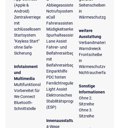
(Apple &
Abbiegeassistent
Seitenscheiben
Android)
Notrufsysstem
in
Zentralverriegelung
eCall
Wärmeschutzglas
mit
Fahrerassistenzpaket
schlüssellosem
Müdigkeitserkennung
weitere
Startsystem
Spurhalteassistent
Ausstattung
"Keyless Start"
Lane Assist
Verbandmaterial
ohne Safe-
Fahrer- und
Warndreieck
Sicherung
Beifahrerairbag
Frontscheibe
mit
in
Beifahrerairbagdeaktivierung
Infotainment
Wärmeschutzverglasung
Einparkhilfe
und
Nichtraucherfahrzeug
PDC hinten
Multimedia
Fernlichtregulierung
Multifunktionslenkrad
Sonstige
Light Assist
Vorbereitet für
Informationen
Elektronisches
We Connect
Ohne 2.
Stabilitätsprogramm
Bluetooth-
Sitzreihe
(ESP)
Schnittstelle
Ohne 3.
Sitzreihe
Innenausstattung
4-Wege