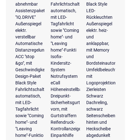
abnehmbar
Fahrlichtschaltung
Black Style
Assistenzpaket
automatisch,
LED-
"IQ.DRIVE"
mit LED-
Rückleuchten
Außenspiegel
Tagfahrlicht
Außenspiegel
elektr.
sowie "Coming
elektr. heiz-
verstellbar
home"- und
und
Automatische
"Leaving
anklappbar,
Distanzregelung
home"-Funkti
mit Memory
ACC "stop
Isofix-
und
&go", mit
Kindersitz-
Bordsteinautomatik
Geschwindigkeitsbegrenzer
System
Umfeldbeleuchtung
Design-Paket
Notrufsystem
mit
Black Style
eCall
Logoprojektion
Fahrlichtschaltung
Höheneinstellbare
Zierleisten
automatisch,
Dreipunkt-
Schwarz
mit LED-
Sicherheitsgurte
Dachreling,
Tagfahrlicht
vorn, mit
schwarz
sowie "Coming
Gurtstraffern
Seitenscheiben
home"- und
Reifendruck-
hinten und
"Leaving
Kontrollanzeige
Heckscheibe
home"-Funktio
Einparkhilfe
abgedunkelt