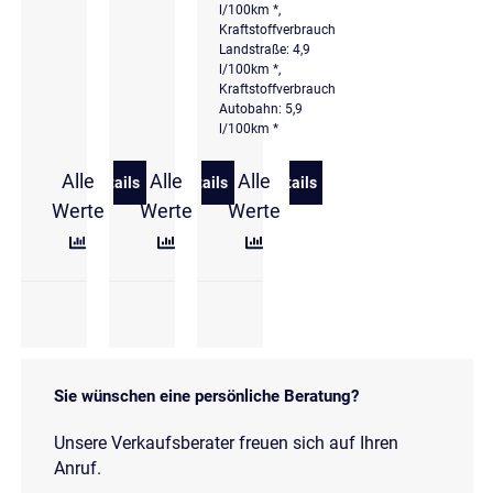
l/100km *,
Kraftstoffverbrauch
Landstraße: 4,9
l/100km *,
Kraftstoffverbrauch
Autobahn: 5,9
l/100km *
Alle
Alle
Alle
Details
Details
Details
zu Volkswagen Taigo 1,0 l TSI DSG R-Line
zu Volkswagen Taigo 1,0 l TSI DSG R-Li
zu Volkswagen Taigo 1,0 l 
Werte
Werte
Werte
Sie wünschen eine persönliche Beratung?
Unsere Verkaufsberater freuen sich auf Ihren
Anruf.