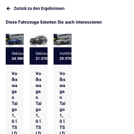
Zurück zu den Ergebnissen
Diese Fahrzeuge könnten Sie auch interessieren
Gebrauchtfahrzeug
Gebrauchtfahrzeug
Vorführfahrzeug
24.980 €
21.570 €
29.970 €
Vo
Vo
Vo
lks
lks
lks
wa
wa
wa
ge
ge
ge
n
n
n
Tai
Tai
Tai
go
go
go
1,
1,
1,
0 l
0 l
0 l
TS
TS
TS
I D
I D
I D