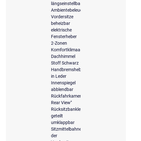
längseinstellbar
Ambientebeleuchtung
Vordersitze
beheizbar
elektrische
Fensterheber
2-Zonen
Komfortklimaautomatik
Dachhimmel
Stoff Schwarz
Handbremshebelgriff
in Leder
Innenspiegel
abblendbar
Rückfahrkamera
Rear View"
Rücksitzbanklehne,
geteilt
umklappbar
Sitzmittelbahnen
der