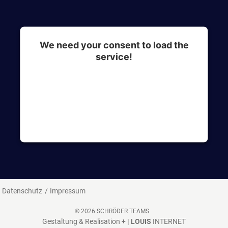
We need your consent to load the
service!
This content is not permitted to load due to
trackers that are not disclosed to the visitor. The
website owner needs to setup the site with their
CMP to add this content to the list of
technologies used.
Datenschutz
Impressum
© 2026 SCHRÖDER TEAMS
Gestaltung & Realisation
+ | LOUIS
INTERNET