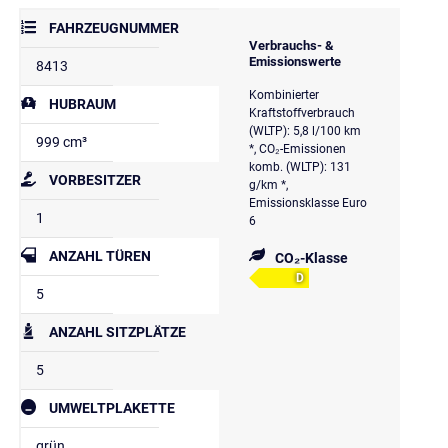
FAHRZEUGNUMMER
Verbrauchs- &
Emissionswerte
8413
Kombinierter
HUBRAUM
Kraftstoffverbrauch
(WLTP): 5,8 l/100 km
999 cm³
*, CO₂-Emissionen
komb. (WLTP): 131
VORBESITZER
g/km *,
Emissionsklasse Euro
1
6
ANZAHL TÜREN
CO₂-Klasse
D
5
ANZAHL SITZPLÄTZE
5
UMWELTPLAKETTE
grün