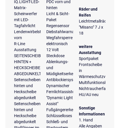
IQ.LIGHT-LED-
PDC vorn und
Matrix-
hinten
Räder und
Scheinwerfer
Licht & Sicht-
Reifen
mit LED-
Paket
Leichtmetallräder
Tagfahrlicht
Regensensor
"Misano" 7 J x
Lendenwirbelstützen
Diebstahlwarnanlage
18
vorn
Wegfahrsperre
R-Line
elektronisch
weitere
Ausstattung
12 Volt
Ausstattung
SEITENSCHEIBEN
Steckdose
Sportpaket
HINTEN +
Ablenkungs-
Frontscheibe
HECKSCHEIBE
und
in
ABGEDUNKELT
Müdigkeitserkennung
Wärmeschutzverglasung
Seitenscheiben
Antiblockiersystem
Multifunktionskamera
hinten und
Dynamischer
Nichtraucherfahrzeug
Heckscheibe
Fernlichtassistent
HU/AU neu
abgedunkelt
"Dynamic Light
Seitenscheiben
Assist"
Sonstige
hinten und
Fußgängererkennung
Informationen
Heckscheibe
Schlüsselloses
1. Hand
abgedunkelt
Schließ- und
Alle Angaben
Stoßfänger im
Startsystem