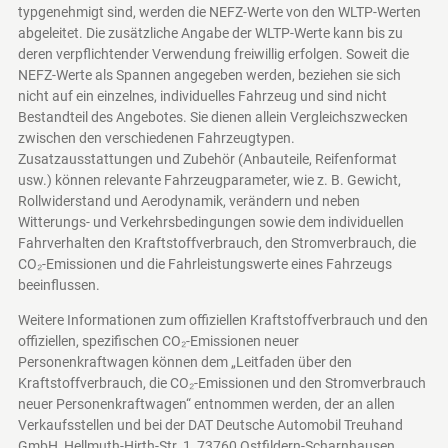
typgenehmigt sind, werden die NEFZ-Werte von den WLTP-Werten
abgeleitet. Die zusätzliche Angabe der WLTP-Werte kann bis zu
deren verpflichtender Verwendung freiwillig erfolgen. Soweit die
NEFZ-Werte als Spannen angegeben werden, beziehen sie sich
nicht auf ein einzelnes, individuelles Fahrzeug und sind nicht
Bestandteil des Angebotes. Sie dienen allein Vergleichszwecken
zwischen den verschiedenen Fahrzeugtypen.
Zusatzausstattungen und Zubehör (Anbauteile, Reifenformat
usw.) können relevante Fahrzeugparameter, wie z. B. Gewicht,
Rollwiderstand und Aerodynamik, verändern und neben
Witterungs- und Verkehrsbedingungen sowie dem individuellen
Fahrverhalten den Kraftstoffverbrauch, den Stromverbrauch, die
CO₂-Emissionen und die Fahrleistungswerte eines Fahrzeugs
beeinflussen.
Weitere Informationen zum offiziellen Kraftstoffverbrauch und den
offiziellen, spezifischen CO₂-Emissionen neuer
Personenkraftwagen können dem „Leitfaden über den
Kraftstoffverbrauch, die CO₂-Emissionen und den Stromverbrauch
neuer Personenkraftwagen“ entnommen werden, der an allen
Verkaufsstellen und bei der DAT Deutsche Automobil Treuhand
GmbH, Hellmuth-Hirth-Str. 1, 73760 Ostfildern-Scharnhausen