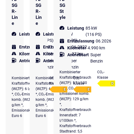
SG
SG
SG
R-
R-
St
Lin
Lin
yle
e
e
Leistung
85 kW
Leistung
81 kW
Leistung
81 kW
(116 PS)
(110 PS)
(110 PS)
Erstzulassung
06.2026
Erstzulassung
Erstzulassung
07.2023
06.2022
Kilometer
4.990 km
Kilometer
23.268 km
Kilometer
33.227 km
Antriebsart
Super
Antriebsart
Super
Antriebsart
Super
Benzin
Benzin
Benzin
Kombinierter
CO₂-
Kraftstoffverbrauch
Klasse
Kombinierter
Kombinierter
CO₂-
CO₂-
(WLTP): 5,7 l/100
Kraftstoffverbrauch
Kraftstoffverbrauch
Klasse
Klasse
D
km *, CO₂-
(WLTP): 6 l/100 km
(WLTP): 6 l/100 km
E
E
Emissionen komb.
*, CO₂-Emissionen
*, CO₂-Emissionen
(WLTP): 129 g/km
komb. (WLTP): 137
komb. (WLTP): 136
*,
g/km *,
g/km *,
Kraftstoffverbrauch
Emissionsklasse
Emissionsklasse
Innenstadt: 7
Euro 6
Euro 6
l/100km *,
Kraftstoffverbrauch
Stadtrand: 5,5