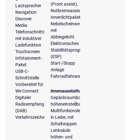
(Front assist),
Lautsprecher
Notbremsassistent
Navigation
Innenlichtpaket
Discover
Nebelscheinwerfer
Media
mit
Telefonschnittstelle
Abbiegelicht
mit induktiver
Elektronisches
Ladefunktion
Stabilitätsprogramm
Touchscreen
(ESP)
Infotainment-
Start-/Stopp
Paket
Anlage
USB-C-
Fahrradfahrererkennung
Schnittstelle
Vorbereitet für
We Connect
Innenausstattung
Digitaler
Gepäckraumboden
Radioempfang
höheneinstellbar
(DAB)
Multifunkionslenkrad
Verkehrszeichenerkennung
in Leder, mit
Schaltwippen
Lenksäule
höhen- und