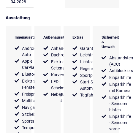
04.2028
Ausstattung
Innenausstattung
Außenausstattung
Extras
Sicherheit
&
Umwelt
Android
Anhängerkupplung
Garantie
Auto
Dachreling
Leichtmetallfelgen
Abstandste
Apple
Elektrische
Lichtsensor
(ACC)
CarPlay
Seitenspiegel
Regensensor
Antiblockier
Bluetooth
Kurvenlicht
Sportpaket
Einparkhilfe
Elektrische
LED-
Start-Stop
Einparkhilfe
Fensterheber
Scheinwerfer
Automatik
mit Kamera
Freisprecheinrichtung
Nebelscheinwerfer
Tagfahrlicht
Einparkhilfe
Multifunktionslenkrad
- Sensoren
Navigationssystem
hinten
Sitzheizung
Einparkhilfe
Sportsitze
- Sensoren
Tempomat
vorne