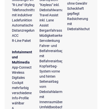
ohne Gewähr
"R-Line"-Styling
"Keyless" inkl.
Scheckheft
Telefonschnittstelle
Diebstahlwarnanlage
gepflegt
mit induktiver
Travel Assist
Radsicherung
Ladefunktion
inkl. Lane
mit
Automatische
Assist
Diebstahlschutz
Distanzregelung
Berganfahrassistent
ACC
Müdigkeitserkennung
R-Line Paket
Servolenkung
Fahrer- und
Beifahrerairbag
Infotainment
mit
und
Beifahrerairbagdeaktivierung
Multimedia
Kopfairbag-
App-Connect
System vorne
Wireless
und hinten
Digitales
Seitenairbag
Cockpit
vorn
mehrfarbig
Diebstahlalarmanlage
verschiedene
mit
Info-Profile
Innenraumüberwachung
wählbar
Umfeldbeobachtungssystem
6