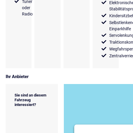
Tuner
Elektronisch
oder
Stabilitäts
Radio
Kindersitzbe
Selbstlenken
Einparkhilfe
Servolenkun
Traktionskon
Wegfahrsper
Zentralverri
Ihr Anbieter
Sie sind an diesem
Fahrzeug
interessiert?