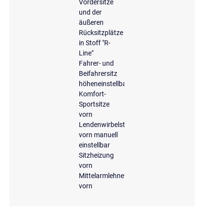
Vordersitze
und der
äußeren
Rücksitzplätze
in Stoff "R-
Line"
Fahrer- und
Beifahrersitz
höheneinstellbar
Komfort-
Sportsitze
vorn
Lendenwirbelstütze
vorn manuell
einstellbar
Sitzheizung
vorn
Mittelarmlehne
vorn