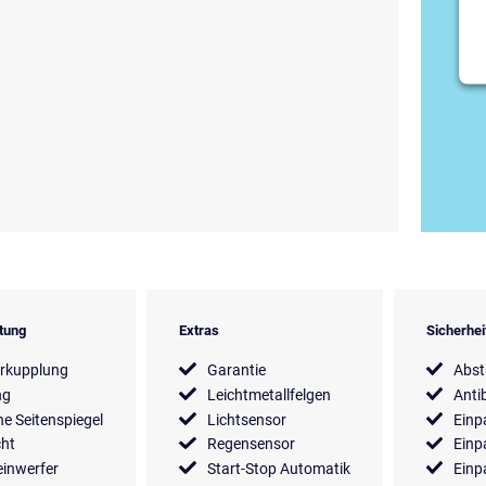
tung
Extras
Sicherhe
rkupplung
Garantie
Abs
ng
Leichtmetallfelgen
Anti
he Seitenspiegel
Lichtsensor
Einp
cht
Regensensor
Einp
inwerfer
Start-Stop Automatik
Einp