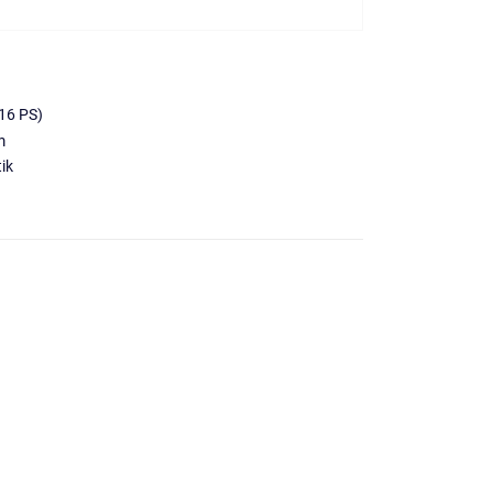
16 PS)
m
ik