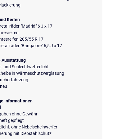
clackierung
und Reifen
etallräder "Madrid" 6 J x 17
hresreifen
hresreifen 205/55 R 17
etallräder "Bangalore" 6,5 J x 17
e Ausstattung
- und Schlechtwetterlicht
cheibe in Wärmeschutzverglasung
aucherfahrzeug
neu
ge Informationen
d
ngaben ohne Gewähr
eft gepflegt
licht, ohne Nebelscheinwerfer
herung mit Diebstahlschutz