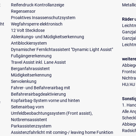
t
Reifendruck-Kontrollanzeige
Metalli
Regensensor
Proaktives Insassenschutzsystem
Räder 
cht
Wegfahrsperre elektronisch
Leichtm
12 Volt Steckdose
Ganzja
Ablenkungs- und Müdigkeitserkennung
Ganzja
Antiblockiersystem
Leichtm
Dynamischer Fernlichtassistent "Dynamic Light Assist"
Fußgängererkennung
weiter
Travel Assist inkl. Lane Assist
Abbiege
Berganfahrassistent
Fronts
Müdigkeitserkennung
Nichtr
Servolenkung
HU/AU 
Fahrer- und Beifahrerairbag mit
Beifahrerairbagdeaktivierung
Sonsti
Kopfairbag-System vorne und hinten
e
1. Han
Seitenairbag vorn
Alle A
Umfeldbeobachtungssystem (Front assist),
Scheckh
Notbremsassistent
Abbiege
Parkassistenzsystem
Radsic
Assistenzfahrlicht mit coming-/ leaving home Funktion