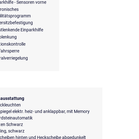
arkhilfe - Sensoren vorne
tronisches
ilitätsprogramm
ersitzbefestigung
stlenkende Einparkhilfe
olenkung
tionskontrolle
ahrsperre
ralverriegelung
ausstattung
ckleuchten
iegel elektr. heiz- und anklappbar, mit Memory
rdsteinautomatik
sten Schwarz
ing, schwarz
scheiben hinten und Heckscheibe abgedunkelt