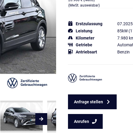
20.908 € (Netto)
(MwSt. ausweisbar)
Erstzulassung
07.2025
Leistung
85kW (1
Kilometer
7.980 k
Getriebe
Automat
Antriebsart
Benzin
Anfrage stellen
Anrufen