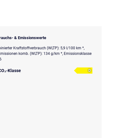
rauchs- & Emissionswerte
nierter Kraftstoffverbrauch (WLTP): 5,9 l/100 km *,
missionen komb. (WLTP): 134 g/km *, Emissionsklasse
6
CO₂-Klasse
D