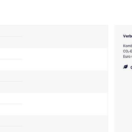
Verb
Kombi
CO₂-E
Euro 