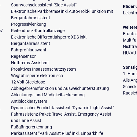
-
Spurwechselassistent "Side Assist"
Räder 
Elektronische Parkbremse inkl.Auto-Hold-Funktion mit
Leichtm
t
Berganfahrassistent
Progressivlenkung
weiter
s"
Reifendruck-Kontrollanzeige
Fronts
Elektronische Differentialsperre XDS inkl.
Multif
Berganfahrassistent
Nichtr
Fahrprofilauswahl
HU/AU 
Regensensor
Notbrems-Assistent
Sonsti
Proaktives Insassenschutzsystem
1. Han
Wegfahrsperre elektronisch
Alle A
12 Volt Steckdose
Scheckh
Abbiegebremsfunktion und Ausweichunterstützung
Radsic
Ablenkungs- und Müdigkeitserkennung
Antiblockiersystem
Dynamischer Fernlichtassistent "Dynamic Light Assist"
e
Fahrassistenz-Paket: Travel Assist, Emergency Assist
und Lane Assist
Fußgängererkennung
Parkassistent "Park Assist Plus" inkl. Einparkhilfe