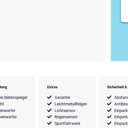
tung
Extras
Sicherheit 
he Seitenspiegel
Garantie
Abstan
cht
Leichtmetallfelgen
Antiblo
inwerfer
Lichtsensor
Einpark
einwerfer
Regensensor
Einpark
Sportfahrwerk
Einpark