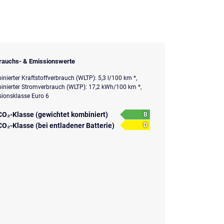
rauchs- & Emissionswerte
nierter Kraftstoffverbrauch (WLTP): 5,3 l/100 km *,
nierter Stromverbrauch (WLTP): 17,2 kWh/100 km *,
ionsklasse Euro 6
CO₂-Klasse (gewichtet kombiniert)
B
CO₂-Klasse (bei entladener Batterie)
D