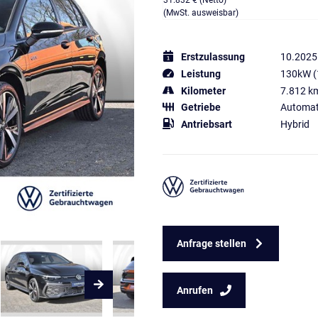
31.832 € (Netto)
(MwSt. ausweisbar)
Erstzulassung
10.2025
Leistung
130kW (
Kilometer
7.812 k
Getriebe
Automat
Antriebsart
Hybrid
Anfrage stellen
Anrufen