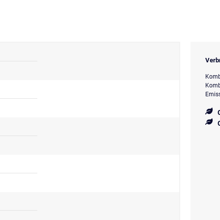
Verb
Kombi
Kombi
Emiss