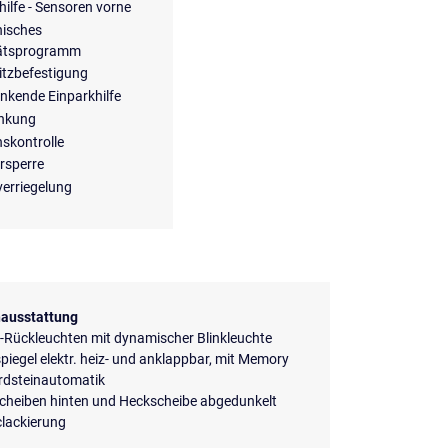
hilfe - Sensoren vorne
nisches
tätsprogramm
itzbefestigung
enkende Einparkhilfe
enkung
nskontrolle
rsperre
verriegelung
ausstattung
-Rückleuchten mit dynamischer Blinkleuchte
iegel elektr. heiz- und anklappbar, mit Memory
rdsteinautomatik
scheiben hinten und Heckscheibe abgedunkelt
clackierung