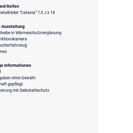
und Reifen
etallräder "Catania" 7,5 J x 18
e Ausstattung
cheibe in Wärmeschutzverglasung
unktionskamera
aucherfahrzeug
neu
ge Informationen
d
ngaben ohne Gewähr
eft gepflegt
herung mit Diebstahlschutz