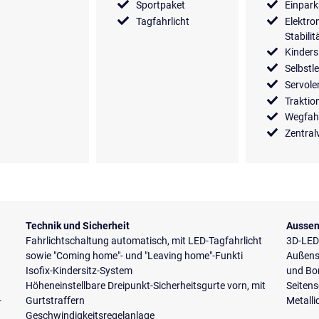
Sportpaket
Einpark
Tagfahrlicht
Elektro
Stabili
Kinders
Selbstl
Servol
Traktio
Wegfah
Zentral
Technik und Sicherheit
Aussen
Fahrlichtschaltung automatisch, mit LED-Tagfahrlicht
3D-LED
sowie "Coming home"- und "Leaving home"-Funkti
Außensp
Isofix-Kindersitz-System
und Bo
Höheneinstellbare Dreipunkt-Sicherheitsgurte vorn, mit
Seiten
-
Gurtstraffern
Metalli
Geschwindigkeitsregelanlage