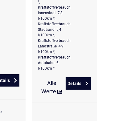
*,
Kraftstoffverbrauch
Innenstadt: 7,3
l/100km *,
Kraftstoffverbrauch
Stadtrand: 5,4
l/100km *,
Kraftstoffverbrauch
Landstraße: 4,9
l/100km *,
Kraftstoffverbrauch
Autobahn: 6
l/100km *
etails
Alle
zu Volkswagen T-Roc 1.5 TSI DSG Goal
Details
G Style
zu Volkswagen T-Roc 1.5 l eTS
Werte