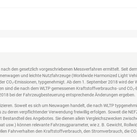
nach den gesetzlich vorgeschriebenen Messverfahren ermittelt. Seit d
nenwagen und leichte Nutzfahrzeuge (Worldwide Harmonized Light Vehicl
der CO₂-Emissionen, typgenehmigt. Ab dem 1. September 2018 wird der 
en sind die nach dem WLTP gemessenen Kraftstoffverbrauchs- und CO₂-Em
2018 bei der Fahrzeugbesteuerung entsprechende Änderungen ergeben.
nizieren. Soweit es sich um Neuwagen handelt, die nach WLTP typgenehm
s zu deren verpflichtender Verwendung freiwillig erfolgen. Soweit die N
icht Bestandteil des Angebotes. Sie dienen allein Vergleichszwecken zwi
at usw.) können relevante Fahrzeugparameter, wie z. B. Gewicht, Rollw
len Fahrverhalten den Kraftstoffverbrauch, den Stromverbrauch, die CO