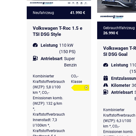
41.990 €
Neufahrzeug
Volkswagen T-Roc 1.5 e
Gebrauchtfahrzeug
26.990 €
TSI DSG Style
Leistung
110 kW
Volkswagen T-R
(150 PS)
SI DSG Goal
Antriebsart
Super
Benzin
Leistung
11
(15
Kombinierter
CO₂-
Erstzulassu
Kraftstoffverbrauch
Klasse
Kilometer
3
(WLTP): 5,8 l/100
D
Antriebsart
km *, CO₂-
Emissionen komb.
(WLTP): 132 g/km
*,
Kombinierter
Kraftstoffverbrauch
Kraftstoffverbrauch
Innenstadt: 7,3
(WLTP): 6,3 l/100
l/100km *,
km *, CO₂-
Kraftstoffverbrauch
Emissionen komb.