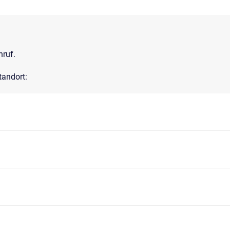
nruf.
tandort: