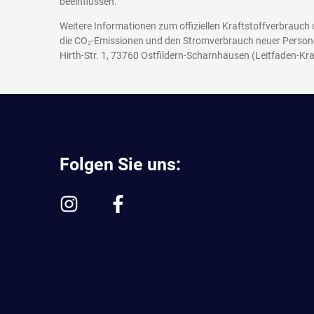
beeinflussen.
Weitere Informationen zum offiziellen Kraftstoffverbrauch
die CO₂-Emissionen und den Stromverbrauch neuer Person
Hirth-Str. 1, 73760 Ostfildern-Scharnhausen
(Leitfaden-Kra
Folgen Sie uns: