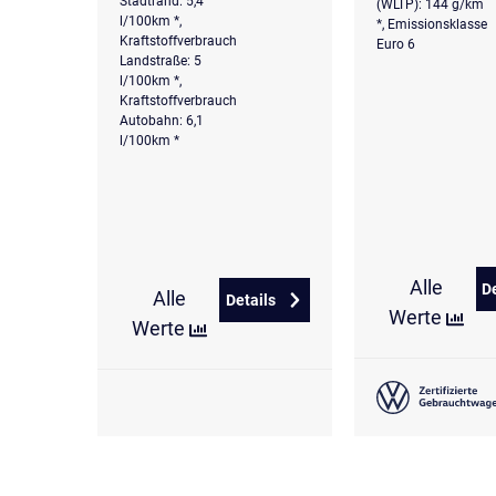
Stadtrand: 5,4
(WLTP): 144 g/km
l/100km *,
*, Emissionsklasse
Kraftstoffverbrauch
Euro 6
Landstraße: 5
l/100km *,
Kraftstoffverbrauch
Autobahn: 6,1
l/100km *
Alle
D
Alle
Details
zu Volkswagen T-Roc 1.5 eTSI DS
Werte
Werte