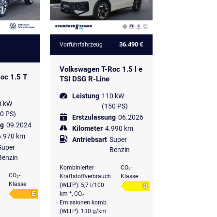
36.490 €
Vorführfahrzeug
Volkswagen T-Roc 1.5 l e
oc 1.5 T
TSI DSG R-Line
Leistung
110 kW
0 kW
(150 PS)
0 PS)
Erstzulassung
06.2026
ng
09.2024
Kilometer
4.990 km
6.970 km
Antriebsart
Super
Super
Benzin
Benzin
Kombinierter
CO₂-
CO₂-
Kraftstoffverbrauch
Klasse
Klasse
(WLTP): 5,7 l/100
D
E
km *, CO₂-
Emissionen komb.
(WLTP): 130 g/km