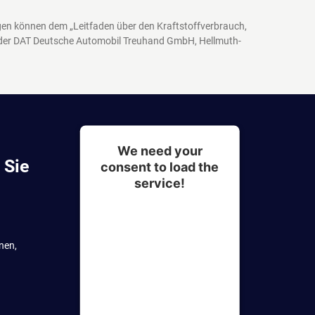
agen können dem „Leitfaden über den Kraftstoffverbrauch,
 der DAT Deutsche Automobil Treuhand GmbH, Hellmuth-
We need your
 Sie
consent to load the
service!
This content is not
permitted to load due to
nen,
trackers that are not
disclosed to the visitor.
The website owner needs
to setup the site with their
CMP to add this content to