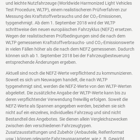
und leichte Nutzfahrzeuge (Worldwide Harmonized Light Vehicles
Test Procedure, WLTP), einem realistischeren Prüfverfahren zur
Messung des Kraftstoffverbrauchs und der CO₂-Emissionen,
typgenehmigt. Ab dem 1. September 2018 wird der WLTP
schrittweise den neuen europäischen Fahrzyklus (NEFZ) ersetzen.
Wegen der realistischeren Prüfbedingungen sind die nach dem
WLTP gemessenen Kraftstoffverbrauchs- und CO₂-Emissionswerte
in vielen Fällen höher als die nach dem NEFZ gemessenen. Dadurch
können sich ab 1. September 2018 bei der Fahrzeugbesteuerung
entsprechende Änderungen ergeben.
Aktuell sind noch die NEFZ-Werte verpflichtend zu kommunizieren.
Soweit es sich um Neuwagen handelt, die nach WLTP
typgenehmigt sind, werden die NEFZ-Werte von den WLTP-Werten
abgeleitet. Die zusätzliche Angabe der WLTP-Werte kann bis zu
deren verpflichtender Verwendung freiwillig erfolgen. Soweit die
NEFZ-Werte als Spannen angegeben werden, beziehen sie sich
nicht auf ein einzelnes, individuelles Fahrzeug und sind nicht
Bestandteil des Angebotes. Sie dienen allein Vergleichszwecken
zwischen den verschiedenen Fahrzeugtypen.
Zusatzausstattungen und Zubehör (Anbauteile, Reifenformat
usw.) können relevante Fahrzeugparameter, wie z. B. Gewicht,