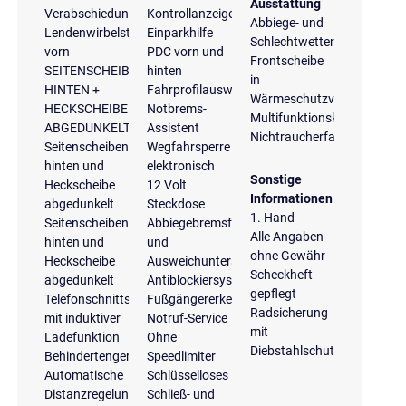
Ausstattung
Verabschiedungslicht
Kontrollanzeige
Abbiege- und
Lendenwirbelstützen
Einparkhilfe
Schlechtwetterlicht
vorn
PDC vorn und
Frontscheibe
SEITENSCHEIBEN
hinten
in
HINTEN +
Fahrprofilauswahl
Wärmeschutzverglasung
HECKSCHEIBE
Notbrems-
Multifunktionskamera
ABGEDUNKELT
Assistent
Nichtraucherfahrzeug
Seitenscheiben
Wegfahrsperre
hinten und
elektronisch
Sonstige
Heckscheibe
12 Volt
Informationen
abgedunkelt
Steckdose
1. Hand
Seitenscheiben
Abbiegebremsfunktion
Alle Angaben
hinten und
und
ohne Gewähr
Heckscheibe
Ausweichunterstützung
Scheckheft
abgedunkelt
Antiblockiersystem
gepflegt
Telefonschnittstelle
Fußgängererkennung
Radsicherung
mit induktiver
Notruf-Service
mit
Ladefunktion
Ohne
Diebstahlschutz
Behindertengerecht
Speedlimiter
Automatische
Schlüsselloses
Distanzregelung
Schließ- und