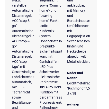
elektr.
Tagfahrlicht
und
verstellbar
sowie "Coming
anklappbar,
Automatische
home"- und
mit Memory
Distanzregelung
"Leaving
und
ACC "stop &
home"-Funkti
Bordsteinautomatik
go"
Isofix-
Umfeldbeleuchtung
Automatische
Kindersitz-
mit
Distanzregelung
System
Logoprojektion
ACC "stop &
Höheneinstellbare
Seitenscheiben
go"
Dreipunkt-
hinten und
Automatische
Sicherheitsgurte
Heckscheibe
Distanzregelung
vorn, mit
abgedunkelt
ACC "stop
Gurtstraffern
Metalliclackierung
&go", mit
LED-Plus-
Geschwindigkeitsbegrenzer
Scheinwerfer
Räder und
Fahrlichtschaltung
Elektronische
Reifen
automatisch,
Parkbremse
Leichtmetallräder
mit LED-
inkl.Auto-Hold-
"Richmond" 7,5
Tagfahrlicht
Funktion mit
J x 18
sowie
Berganfahrassistent
Begrüßungs-
Progressivlenkung
weitere
und
Reifendruck-