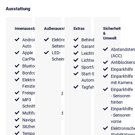
Ausstattung
Innenausstattung
Außenausstattung
Extras
Sicherheit
&
Umwelt
Android
Elektrische
Behindertengerecht
Auto
Seitenspiegel
Garantie
Abstandste
Apple
LED-
Leichtmetallfelgen
(ACC)
CarPlay
Scheinwerfer
Lichtsensor
Antiblockier
Bluetooth
Sportfahrwerk
Einparkhilfe
Bordcomputer
Start-Stop
Einparkhilfe
Elektrische
Automatik
mit Kamera
Fensterheber
Tagfahrlicht
Einparkhilfe
Freisprecheinrichtung
- Sensoren
MP3
hinten
Schnittstelle
Einparkhilfe
Multifunktionslenkrad
- Sensoren
Navigationssystem
vorne
Sitzheizung
Elektronisch
Tempomat
Stabilitäts