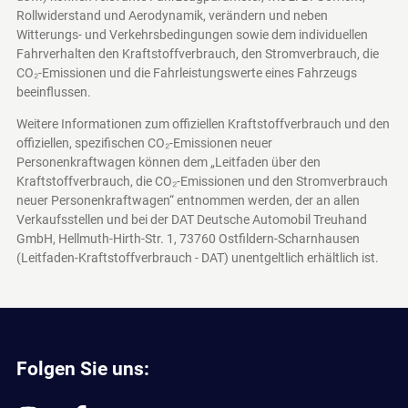
Rollwiderstand und Aerodynamik, verändern und neben
Witterungs- und Verkehrsbedingungen sowie dem individuellen
Fahrverhalten den Kraftstoffverbrauch, den Stromverbrauch, die
CO₂-Emissionen und die Fahrleistungswerte eines Fahrzeugs
beeinflussen.
Weitere Informationen zum offiziellen Kraftstoffverbrauch und den
offiziellen, spezifischen CO₂-Emissionen neuer
Personenkraftwagen können dem „Leitfaden über den
Kraftstoffverbrauch, die CO₂-Emissionen und den Stromverbrauch
neuer Personenkraftwagen“ entnommen werden, der an allen
Verkaufsstellen und bei der DAT Deutsche Automobil Treuhand
GmbH, Hellmuth-Hirth-Str. 1, 73760 Ostfildern-Scharnhausen
(Leitfaden-Kraftstoffverbrauch - DAT)
unentgeltlich erhältlich ist.
Folgen Sie uns: