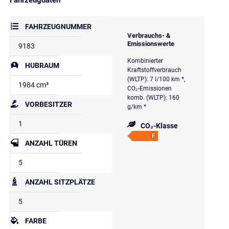
FAHRZEUGNUMMER
Verbrauchs- &
Emissionswerte
9183
Kombinierter
HUBRAUM
Kraftstoffverbrauch
(WLTP): 7 l/100 km *,
1984 cm³
CO₂-Emissionen
komb. (WLTP): 160
VORBESITZER
g/km *
1
CO₂-Klasse
F
ANZAHL TÜREN
5
ANZAHL SITZPLÄTZE
5
FARBE