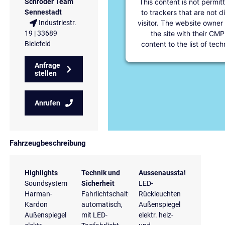
This content is not permit
Schröder Team
to trackers that are not d
Sennestadt
visitor. The website owner
Industriestr.
the site with their CMP
19 | 33689
content to the list of tec
Bielefeld
Anfrage
stellen
Anrufen
Fahrzeugbeschreibung
Highlights
Technik und
Aussenausstattung
Soundsystem
Sicherheit
LED-
Harman-
Fahrlichtschaltung
Rückleuchten
Kardon
automatisch,
Außenspiegel
Außenspiegel
mit LED-
elektr. heiz-