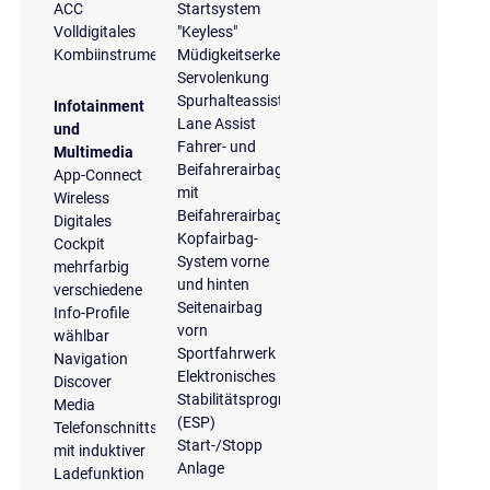
ACC
Startsystem
Volldigitales
"Keyless"
Kombiinstrument
Müdigkeitserkennung
Servolenkung
Spurhalteassistent
Infotainment
Lane Assist
und
Fahrer- und
Multimedia
Beifahrerairbag
App-Connect
mit
Wireless
Beifahrerairbagdeaktivierung
Digitales
Kopfairbag-
Cockpit
System vorne
mehrfarbig
und hinten
verschiedene
Seitenairbag
Info-Profile
vorn
wählbar
Sportfahrwerk
Navigation
Elektronisches
Discover
Stabilitätsprogramm
Media
(ESP)
Telefonschnittstelle
Start-/Stopp
mit induktiver
Anlage
Ladefunktion