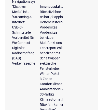
Navigationssystem
"Discover
Innenausstattung
Media" inkl.
Rücksitzlehne
"Streaming &
teilbar-/klappbar
Internet"
Höheneinstellbare
USB-C-
Vordersitze
Schnittstelle
Vordersitze
Vorbereitet für
beheizbar
We Connect
Multifunktions-
Digitaler
Ledersportlenkrad,
Radioempfang
beheizbar mit
(DAB)
Schaltwippen
Verkehrszeichenerkennung
elektrische
Fensterheber
Winter-Paket
3-Zonen-
Komfortklimaautomatik
Ambientebeleuchtung
30-farbig
Klimaautomatik
Rückfahrkamera
Rear View"