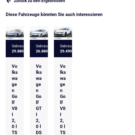
Zurück zu den Ergebnissen
Diese Fahrzeuge könnten Sie auch interessieren
Gebrauchtfahrzeug
Gebrauchtfahrzeug
Gebrauchtfahrzeug
29.880 €
26.880 €
29.490 €
Vo
Vo
Vo
lks
lks
lks
wa
wa
wa
ge
ge
ge
n
n
n
Go
Go
Go
lf
lf
lf
VII
GT
VII
I
I
I
2,
2,
2,
0 l
0 l
0 l
TS
DS
TS