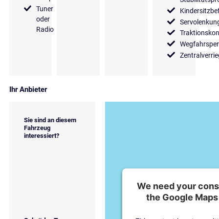
Tuner
Kindersitzbe
oder
Servolenkun
Radio
Traktionskon
Wegfahrsper
Zentralverri
Ihr Anbieter
Sie sind an diesem
Fahrzeug
interessiert?
We need your conse
the Google Maps 