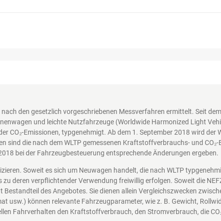
nach den gesetzlich vorgeschriebenen Messverfahren ermittelt. Seit d
nenwagen und leichte Nutzfahrzeuge (Worldwide Harmonized Light Vehicl
der CO₂-Emissionen, typgenehmigt. Ab dem 1. September 2018 wird der 
en sind die nach dem WLTP gemessenen Kraftstoffverbrauchs- und CO₂-Em
2018 bei der Fahrzeugbesteuerung entsprechende Änderungen ergeben.
nizieren. Soweit es sich um Neuwagen handelt, die nach WLTP typgenehm
s zu deren verpflichtender Verwendung freiwillig erfolgen. Soweit die N
icht Bestandteil des Angebotes. Sie dienen allein Vergleichszwecken zwi
at usw.) können relevante Fahrzeugparameter, wie z. B. Gewicht, Rollw
len Fahrverhalten den Kraftstoffverbrauch, den Stromverbrauch, die CO