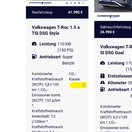
41.990 €
Neufahrzeug
Volkswagen T-Roc 1.5 e
Gebrauchtfahrzeug
26.990 €
TSI DSG Style
Leistung
110 kW
Volkswagen T-R
(150 PS)
SI DSG Goal
Antriebsart
Super
Benzin
Leistung
11
(15
Kombinierter
CO₂-
Erstzulassu
Kraftstoffverbrauch
Klasse
Kilometer
3
(WLTP): 5,8 l/100
D
Antriebsart
km *, CO₂-
Emissionen komb.
(WLTP): 132 g/km
*,
Kombinierter
Kraftstoffverbrauch
Kraftstoffverbrauch
Innenstadt: 7,3
(WLTP): 6,3 l/100
l/100km *,
km *, CO₂-
Kraftstoffverbrauch
Emissionen komb.