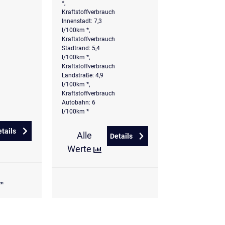
*,
Kraftstoffverbrauch
Innenstadt: 7,3
l/100km *,
Kraftstoffverbrauch
Stadtrand: 5,4
l/100km *,
Kraftstoffverbrauch
Landstraße: 4,9
l/100km *,
Kraftstoffverbrauch
Autobahn: 6
l/100km *
etails
Alle
zu Volkswagen T-Roc 1.5 TSI DSG Goal
Details
G Style
zu Volkswagen T-Roc 1.5 l eTS
Werte