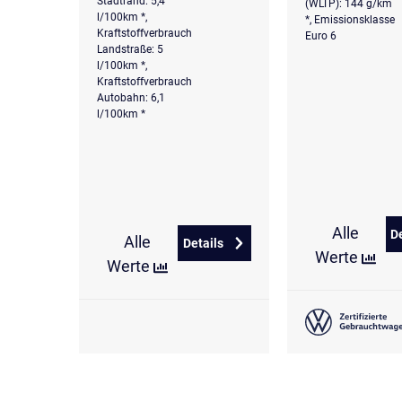
Stadtrand: 5,4
(WLTP): 144 g/km
l/100km *,
*, Emissionsklasse
Kraftstoffverbrauch
Euro 6
Landstraße: 5
l/100km *,
Kraftstoffverbrauch
Autobahn: 6,1
l/100km *
Alle
D
Alle
Details
zu Volkswagen T-Roc 1.5 eTSI DS
Werte
Werte