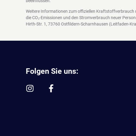
beeinflussen.
Weitere Informationen zum offiziellen Kraftstoffverbrauch
die CO₂-Emissionen und den Stromverbrauch neuer Person
Hirth-Str. 1, 73760 Ostfildern-Scharnhausen
(Leitfaden-Kra
Folgen Sie uns: