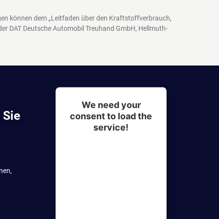
agen können dem „Leitfaden über den Kraftstoffverbrauch,
 der DAT Deutsche Automobil Treuhand GmbH, Hellmuth-
We need your
 Sie
consent to load the
service!
This content is not
permitted to load due to
nen,
trackers that are not
disclosed to the visitor.
The website owner needs
to setup the site with their
CMP to add this content to