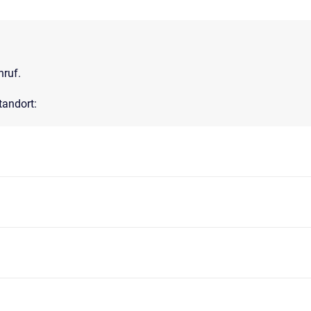
nruf.
tandort: