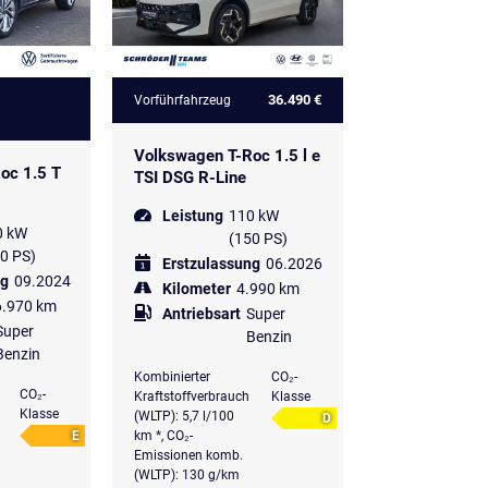
36.490 €
Vorführfahrzeug
Volkswagen T-Roc 1.5 l e
oc 1.5 T
TSI DSG R-Line
Leistung
110 kW
0 kW
(150 PS)
0 PS)
Erstzulassung
06.2026
ng
09.2024
Kilometer
4.990 km
6.970 km
Antriebsart
Super
Super
Benzin
Benzin
Kombinierter
CO₂-
CO₂-
Kraftstoffverbrauch
Klasse
Klasse
(WLTP): 5,7 l/100
D
E
km *, CO₂-
Emissionen komb.
(WLTP): 130 g/km