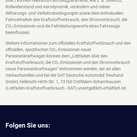
usw.) können relevante Fahrzeugparameter, wie z. B. Gewicht,
Rollwiderstand und Aerodynamik, verändern und neben
Witterungs- und Verkehrsbedingungen sowie dem individuellen
Fahrverhalten den Kraftstoffverbrauch, den Stromverbrauch, die
CO₂-Emissionen und die Fahrleistungswerte eines Fahrzeugs
beeinflussen.
Weitere Informationen zum offiziellen Kraftstoffverbrauch und den
offiziellen, spezifischen CO₂-Emissionen neuer
Personenkraftwagen können dem „Leitfaden über den
Kraftstoffverbrauch, die CO₂-Emissionen und den Stromverbrauch
neuer Personenkraftwagen“ entnommen werden, der an allen
Verkaufsstellen und bei der DAT Deutsche Automobil Treuhand
GmbH, Hellmuth-Hirth-Str. 1, 73760 Ostfildern-Scharnhausen
(Leitfaden-Kraftstoffverbrauch - DAT)
unentgeltlich erhältlich ist.
Folgen Sie uns: