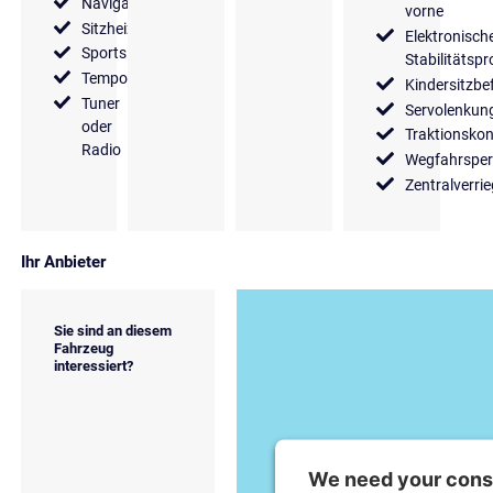
Navigationssystem
vorne
Sitzheizung
Elektronisch
Sportsitze
Stabilitäts
Tempomat
Kindersitzbe
Tuner
Servolenkun
oder
Traktionskon
Radio
Wegfahrsper
Zentralverri
Ihr Anbieter
Sie sind an diesem
Fahrzeug
interessiert?
We need your conse