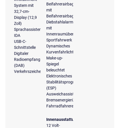
Beifahrerairbag
System mit
mit
32,7-cm-
Beifahrerairbagdeaktivierung
Display (12,9
Diebstahlalarmanlage
Zoll)
mit
Sprachassistent
Innenraumüberwachung
IDA
Sportfahrwerk
USB-C-
Dynamisches
Schnittstelle
Kurvenfahrlicht
Digitaler
Make-up-
Radioempfang
Spiegel
(DAB)
beleuchtet
Verkehrszeichenerkennung
Elektronisches
Stabilitätsprogramm
(ESP)
Ausweichassistent
Bremsenergierückgewinnung
Fahrradfahrererkennung
Innenausstattung
12 Volt-