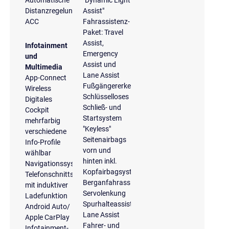
Automatische
"Dynamic Light
Distanzregelung
Assist"
ACC
Fahrassistenz-
Paket: Travel
Assist,
Infotainment
Emergency
und
Assist und
Multimedia
Lane Assist
App-Connect
Fußgängererkennung
Wireless
Schlüsselloses
Digitales
Schließ- und
Cockpit
Startsystem
mehrfarbig
"Keyless"
verschiedene
Seitenairbags
Info-Profile
vorn und
wählbar
hinten inkl.
Navigationssystem
Kopfairbagsystem
Telefonschnittstelle
Berganfahrassistent
mit induktiver
Servolenkung
Ladefunktion
Spurhalteassistent
Android Auto/
Lane Assist
Apple CarPlay
Fahrer- und
Infotainment-