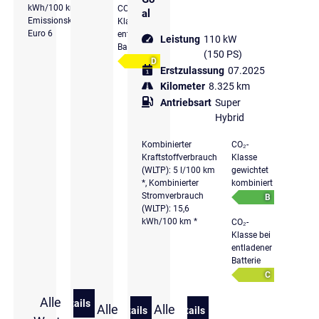
kWh/100 km *,
CO₂-
al
Emissionsklasse
Klasse bei
Euro 6
entladener
Leistung
110 kW
Batterie
(150 PS)
D
Erstzulassung
07.2025
Kilometer
8.325 km
Antriebsart
Super
Hybrid
Kombinierter
CO₂-
Kraftstoffverbrauch
Klasse
(WLTP): 5 l/100 km
gewichtet
*, Kombinierter
kombiniert
Stromverbrauch
B
(WLTP): 15,6
kWh/100 km *
CO₂-
Klasse bei
entladener
Batterie
C
Alle
Details
Alle
Alle
zu Volkswagen Golf GTE 1,5 l eHybrid OPF 130 kW (
Details
Details
zu Volkswagen Golf VIII 1.5 TSI eHybri
zu Volkswagen Golf Life 1