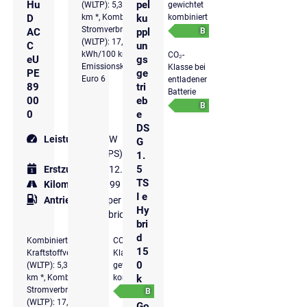
Hu
pel
(WLTP): 5,3 l/100
gewichtet
km *, Kombinierter
kombiniert
D
ku
Stromverbrauch
B
AC
ppl
(WLTP): 17,1
C
un
kWh/100 km *,
CO₂-
eU
gs
Emissionsklasse
Klasse bei
PE
ge
Euro 6
entladener
89
tri
Batterie
00
eb
B
0
e
DS
Leistung
130 kW
G
(177 PS)
1.
5
Erstzulassung
12.2025
TS
Kilometer
15.999 km
I e
Antriebsart
Super
Hy
Hybrid
bri
d
Kombinierter
CO₂-
15
Kraftstoffverbrauch
Klasse
0
(WLTP): 5,3 l/100
gewichtet
km *, Kombinierter
kombiniert
k
Stromverbrauch
B
W
(WLTP): 17,2
Go