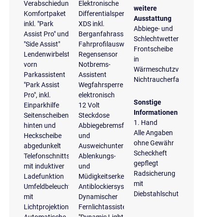
Verabschiedungslicht
Elektronische
weitere
Komfortpaket
Differentialsperre
Ausstattung
inkl. "Park
XDS inkl.
Abbiege- und
Assist Pro" und
Berganfahrassistent
Schlechtwetterlicht
"Side Assist"
Fahrprofilauswahl
Frontscheibe
Lendenwirbelstützen
Regensensor
in
vorn
Notbrems-
Wärmeschutzverglasung
Parkassistent
Assistent
Nichtraucherfahrzeug
"Park Assist
Wegfahrsperre
Pro", inkl.
elektronisch
Sonstige
Einparkhilfe
12 Volt
Informationen
Seitenscheiben
Steckdose
1. Hand
hinten und
Abbiegebremsfunktion
Alle Angaben
Heckscheibe
und
ohne Gewähr
abgedunkelt
Ausweichunterstützung
Scheckheft
Telefonschnittstelle
Ablenkungs-
gepflegt
mit induktiver
und
Radsicherung
Ladefunktion
Müdigkeitserkennung
mit
Umfeldbeleuchtung
Antiblockiersystem
Diebstahlschutz
mit
Dynamischer
Lichtprojektion
Fernlichtassistent