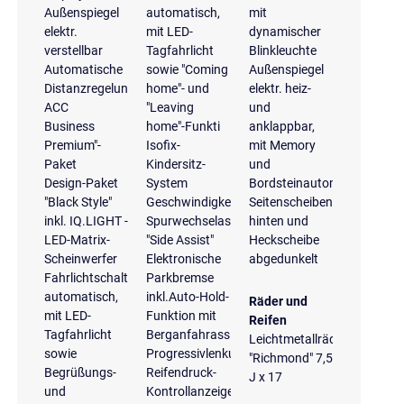
Außenspiegel
automatisch,
mit
elektr.
mit LED-
dynamischer
verstellbar
Tagfahrlicht
Blinkleuchte
Automatische
sowie "Coming
Außenspiegel
Distanzregelung
home"- und
elektr. heiz-
ACC
"Leaving
und
Business
home"-Funkti
anklappbar,
Premium"-
Isofix-
mit Memory
Paket
Kindersitz-
und
Design-Paket
System
Bordsteinautomatik
"Black Style"
Geschwindigkeitsregelanlage
Seitenscheiben
inkl. IQ.LIGHT -
Spurwechselassistent
hinten und
LED-Matrix-
"Side Assist"
Heckscheibe
Scheinwerfer
Elektronische
abgedunkelt
Fahrlichtschaltung
Parkbremse
automatisch,
inkl.Auto-Hold-
Räder und
mit LED-
Funktion mit
Reifen
Tagfahrlicht
Berganfahrassistent
Leichtmetallräder
sowie
Progressivlenkung
"Richmond" 7,5
Begrüßungs-
Reifendruck-
J x 17
und
Kontrollanzeige