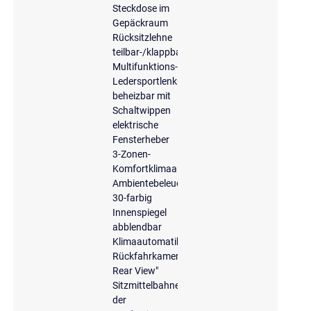
Steckdose im
Gepäckraum
Rücksitzlehne
teilbar-/klappbar
Multifunktions-
Ledersportlenkrad,
beheizbar mit
Schaltwippen
elektrische
Fensterheber
3-Zonen-
Komfortklimaautomatik
Ambientebeleuchtung
30-farbig
Innenspiegel
abblendbar
Klimaautomatik
Rückfahrkamera
Rear View"
Sitzmittelbahnen
der