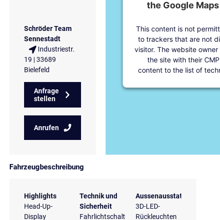
the Google Maps 
This content is not permit
Schröder Team
to trackers that are not d
Sennestadt
visitor. The website owner
Industriestr.
the site with their CMP
19 | 33689
content to the list of tec
Bielefeld
Anfrage
stellen
Anrufen
Fahrzeugbeschreibung
Highlights
Technik und
Aussenausstattung
Head-Up-
Sicherheit
3D-LED-
Display
Fahrlichtschaltung
Rückleuchten