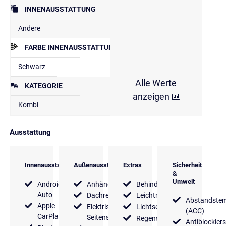
INNENAUSSTATTUNG
Andere
FARBE INNENAUSSTATTUNG
Schwarz
Alle Werte
KATEGORIE
anzeigen
Kombi
Ausstattung
Innenausstattung
Außenausstattung
Extras
Sicherheit
&
Umwelt
Android
Anhängerkupplung
Behindertengerecht
Auto
Dachreling
Leichtmetallfelgen
Abstandste
Apple
Elektrische
Lichtsensor
(ACC)
CarPlay
Seitenspiegel
Regensensor
Antiblockier