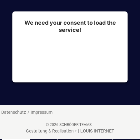
We need your consent to load the
service!
This content is not permitted to load due to
trackers that are not disclosed to the visitor. The
website owner needs to setup the site with their
CMP to add this content to the list of
technologies used.
Datenschutz
Impressum
© 2026 SCHRÖDER TEAMS
Gestaltung & Realisation
+ | LOUIS
INTERNET