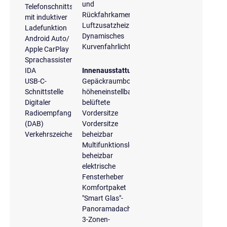
und
Telefonschnittstelle
Rückfahrkamera
mit induktiver
Luftzusatzheizung
Ladefunktion
Dynamisches
Android Auto/
Kurvenfahrlicht
Apple CarPlay
Sprachassistent
IDA
Innenausstattung
USB-C-
Gepäckraumboden
Schnittstelle
höheneinstellbar
Digitaler
belüftete
Radioempfang
Vordersitze
(DAB)
Vordersitze
Verkehrszeichenerkennung
beheizbar
Multifunktionslenkrad,
beheizbar
elektrische
Fensterheber
Komfortpaket
"Smart Glas"-
Panoramadach
3-Zonen-