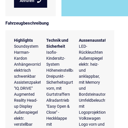
Anrufen
Fahrzeugbeschreibung
Highlights
Technik und
Aussenausstattung
Soundsystem
Sicherheit
LED-
Harman-
Isofix-
Rückleuchten
Kardon
Kindersitz-
Außenspiegel
Anhängevorrichtung
System
elektr. heiz-
elektrisch
Höheneinstellbare
und
schwenkbar
Dreipunkt-
anklappbar,
Assistenzpaket
Sicherheitsgurte
mit Memory
"IQ.DRIVE"
vorn, mit
und
Augmented
Gurtstraffern
Bordsteinautomatik
Reality Head-
Allradantrieb
Umfeldbeleuchtung
up Display
"Easy Open &
mit
Außenspiegel
Close" -
Logoprojektion
elektr.
Heckklappe
Volkswagen
verstellbar
mit
Logo vorn und