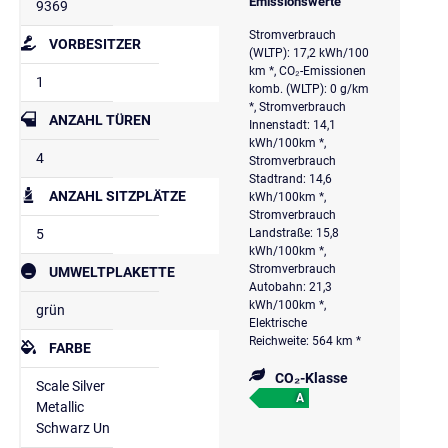
Emissionswerte
9369
Stromverbrauch
VORBESITZER
(WLTP): 17,2 kWh/100
km *, CO₂-Emissionen
1
komb. (WLTP): 0 g/km
*, Stromverbrauch
ANZAHL TÜREN
Innenstadt: 14,1
kWh/100km *,
4
Stromverbrauch
Stadtrand: 14,6
ANZAHL SITZPLÄTZE
kWh/100km *,
Stromverbrauch
5
Landstraße: 15,8
kWh/100km *,
Stromverbrauch
UMWELTPLAKETTE
Autobahn: 21,3
kWh/100km *,
grün
Elektrische
Reichweite: 564 km *
FARBE
CO₂-Klasse
Scale Silver
A
Metallic
Schwarz Un