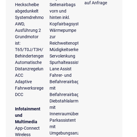
auf Anfrage
Heckscheibe
Seitenairbags
abgedunkelt
vorn und
Systemdrehmoment
hinten inkl.
AWD,
Kopfairbagsystem
Ausführung 2
Wärmepumpe
Grundmotor
zur
ist:
Reichweitenoptimierung
T65/T0J/T3H/T3N/T5J/T4N
Müdigkeitserkennung
Behindertengerecht
Servolenkung
Automatische
Spurhalteassistent
Distanzregelung
Lane Assist
ACC
Fahrer- und
Adaptive
Beifahrerairbag
Fahrwerksregelung
mit
DCC
Beifahrerairbagdeaktivierung
Diebstahlalarmanlage
mit
Infotainment
Innenraumüberwachung
und
Parkassistent
Multimedia
mit
App-Connect
Umgebungsanzeige
Wireless