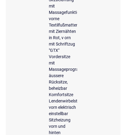
mit
Massagefunktion
vorne
Textilfußmatten
mit Ziernähten
in Rot, v orn
mit Schriftzug
"GTX"
Vordersitze
mit
Massageprogrammen
äussere
Rücksitze,
beheizbar
Komfortsitze
Lendenwirbelstütze
vorn elektrisch
einstellbar
Sitzheizung
vorn und
hinten