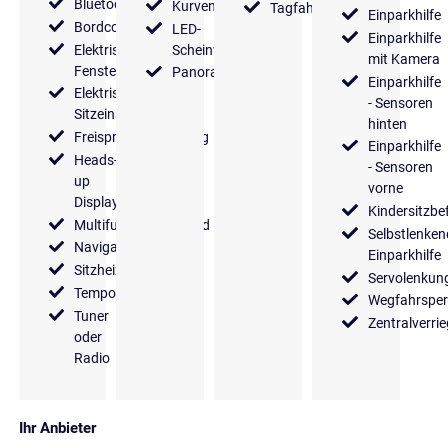
Bluetooth
Kurvenlicht
Tagfahrlicht
Einparkhilfe
Bordcomputer
LED-
Einparkhilfe
Elektrische
Scheinwerfer
mit Kamera
Fensterheber
Panoramadach
Einparkhilfe
Elektrische
- Sensoren
Sitzeinstellung
hinten
Freisprecheinrichtung
Einparkhilfe
Heads-
- Sensoren
up
vorne
Display
Kindersitzbe
Multifunktionslenkrad
Selbstlenken
Navigationssystem
Einparkhilfe
Sitzheizung
Servolenkun
Tempomat
Wegfahrsper
Tuner
Zentralverri
oder
Radio
Ihr Anbieter