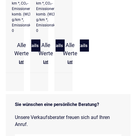
km *, CO₂-
km *, CO₂-
Emissionen
Emissionen
komb. (WLTP): 0
komb. (WLTP): 0
g/km *,
g/km *,
Emissionsklasse
Emissionsklasse
0
0
Alle
Alle
Alle
Details
Details
Details
zu Volkswagen ID.7 Tourer Pro 210 kW (286 PS) 77
zu Volkswagen ID.7 Tourer Pro 210 kW 
zu Volkswagen ID.7 Tourer
Werte
Werte
Werte
Sie wünschen eine persönliche Beratung?
Unsere Verkaufsberater freuen sich auf Ihren
Anruf.