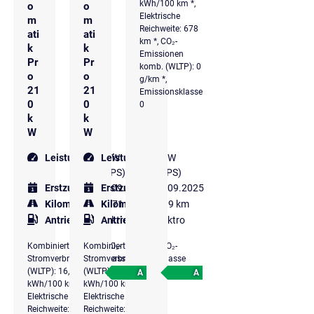
kWh/100 km *,
o
o
Elektrische
m
m
Reichweite: 678
ati
ati
km *, CO₂-
k
k
Emissionen
Pr
Pr
komb. (WLTP): 0
o
o
g/km *,
21
21
Emissionsklasse
0
0
0
k
k
W
W
Leistung
210 kW
Leistung
210 kW
(286 PS)
(286 PS)
Erstzulassung
Erstzulassung
09.2025
09.2025
Kilometer
28.971 km
Kilometer
8.119 km
Antriebsart
Elektro
Antriebsart
Elektro
Kombinierter
Kombinierter
CO₂-
CO₂-
Stromverbrauch
Stromverbrauch
Klasse
Klasse
(WLTP): 16,3
(WLTP): 15,3
A
A
kWh/100 km *,
kWh/100 km *,
Elektrische
Elektrische
Reichweite: 537
Reichweite: 574