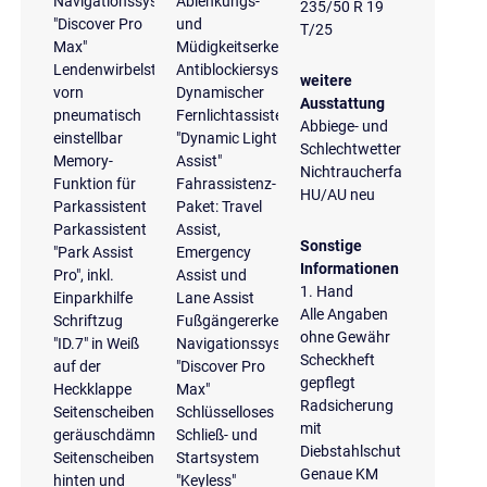
Navigationssystem
Ablenkungs-
235/50 R 19
"Discover Pro
und
T/25
Max"
Müdigkeitserkennung
Lendenwirbelstützen
Antiblockiersystem
weitere
vorn
Dynamischer
Ausstattung
pneumatisch
Fernlichtassistent
Abbiege- und
einstellbar
"Dynamic Light
Schlechtwetterlicht
Memory-
Assist"
Nichtraucherfahrzeug
Funktion für
Fahrassistenz-
HU/AU neu
Parkassistent
Paket: Travel
Parkassistent
Assist,
Sonstige
"Park Assist
Emergency
Informationen
Pro", inkl.
Assist und
1. Hand
Einparkhilfe
Lane Assist
Alle Angaben
Schriftzug
Fußgängererkennung
ohne Gewähr
"ID.7" in Weiß
Navigationssystem
Scheckheft
auf der
"Discover Pro
gepflegt
Heckklappe
Max"
Radsicherung
Seitenscheiben
Schlüsselloses
mit
geräuschdämmend;
Schließ- und
Diebstahlschutz
Seitenscheiben
Startsystem
Genaue KM
hinten und
"Keyless"