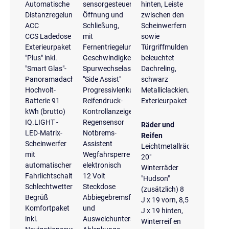
Automatische
sensorgesteuerter
hinten, Leiste
Distanzregelung
Öffnung und
zwischen den
ACC
Schließung,
Scheinwerfern
CCS Ladedose
mit
sowie
Exterieurpaket
Fernentriegelung
Türgriffmulden
"Plus" inkl.
Geschwindigkeitsregelanlage
beleuchtet
"Smart Glas"-
Spurwechselassistent
Dachreling,
Panoramadach
"Side Assist"
schwarz
Hochvolt-
Progressivlenkung
Metalliclackierung
Batterie 91
Reifendruck-
Exterieurpaket
kWh (brutto)
Kontrollanzeige
IQ.LIGHT -
Regensensor
Räder und
LED-Matrix-
Notbrems-
Reifen
Scheinwerfer
Assistent
Leichtmetallräder
mit
Wegfahrsperre
20"
automatischer
elektronisch
Winterräder
Fahrlichtschaltung,
12 Volt
"Hudson"
Schlechtwetterlicht,
Steckdose
(zusätzlich) 8
Begrüß
Abbiegebremsfunktion
J x 19 vorn, 8,5
Komfortpaket
und
J x 19 hinten,
inkl.
Ausweichunterstützung
Winterreif en