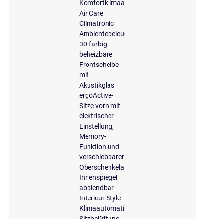
Komfortklimaautomatik
Air Care
Climatronic
Ambientebeleuchtung
30-farbig
beheizbare
Frontscheibe
mit
Akustikglas
ergoActive-
Sitze vorn mit
elektrischer
Einstellung,
Memory-
Funktion und
verschiebbarer
Oberschenkela
Innenspiegel
abblendbar
Interieur Style
Klimaautomatik
Sitzbelüftung