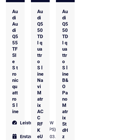
Au
Au
Au
di
di
di
Au
Q5
Q5
di
50
50
Q5
TD
TD
55
I q
I q
TF
ua
ua
SI
ttr
ttr
e
o
o
S t
S l
S l
ro
ine
ine
nic
Na
B&
qu
vi
O
att
M
Pa
ro
atr
no
S l
ix
M
ine
AC
atr
C
ix
Leistung
195 kW
RF
St
(265 PS)
K
dH
eU
z
Erstzulassung
03.2023