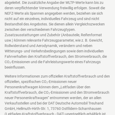
abgeleitet. Die zusätzliche Angabe der WLTP-Werte kann bis zu
deren verpflichtender Verwendung freiwillig erfolgen. Soweit die
NEFZ-Werte als Spannen angegeben werden, beziehen sie sich
nicht auf ein einzelnes, individuelles Fahrzeug und sind nicht
Bestandteil des Angebotes. Sie dienen allein Vergleichszwecken
zwischen den verschiedenen Fahrzeugtypen.
Zusatzausstattungen und Zubehör (Anbauteile, Reifenformat
usw.) können relevante Fahrzeugparameter, wie z. B. Gewicht,
Rollwiderstand und Aerodynamik, verändern und neben
Witterungs- und Verkehrsbedingungen sowie dem individuellen
Fahrverhalten den Kraftstoffverbrauch, den Stromverbrauch, die
CO₂-Emissionen und die Fahrleistungswerte eines Fahrzeugs
beeinflussen.
Weitere Informationen zum offiziellen Kraftstoffverbrauch und den
offiziellen, spezifischen CO₂-Emissionen neuer
Personenkraftwagen können dem „Leitfaden über den
Kraftstoffverbrauch, die CO₂-Emissionen und den Stromverbrauch
neuer Personenkraftwagen“ entnommen werden, der an allen
Verkaufsstellen und bei der DAT Deutsche Automobil Treuhand
GmbH, Hellmuth-Hirth-Str. 1, 73760 Ostfildern-Scharnhausen
(Leitfaden-Kraftstoffverbrauch - DAT)
unentgeltlich erhältlich ist.