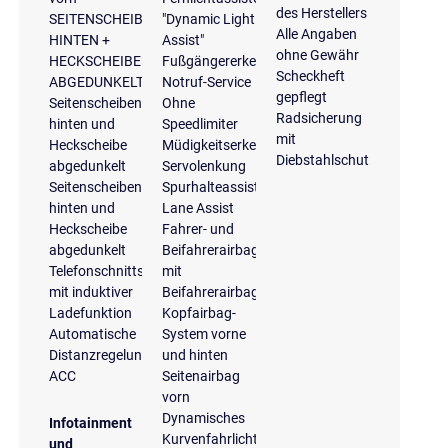
des Herstellers
SEITENSCHEIBEN
"Dynamic Light
Alle Angaben
HINTEN +
Assist"
ohne Gewähr
HECKSCHEIBE
Fußgängererkennung
Scheckheft
ABGEDUNKELT
Notruf-Service
gepflegt
Seitenscheiben
Ohne
Radsicherung
hinten und
Speedlimiter
mit
Heckscheibe
Müdigkeitserkennung
Diebstahlschutz
abgedunkelt
Servolenkung
Seitenscheiben
Spurhalteassistent
hinten und
Lane Assist
Heckscheibe
Fahrer- und
abgedunkelt
Beifahrerairbag
Telefonschnittstelle
mit
mit induktiver
Beifahrerairbagdeaktivierung
Ladefunktion
Kopfairbag-
Automatische
System vorne
Distanzregelung
und hinten
ACC
Seitenairbag
vorn
Dynamisches
Infotainment
Kurvenfahrlicht
und