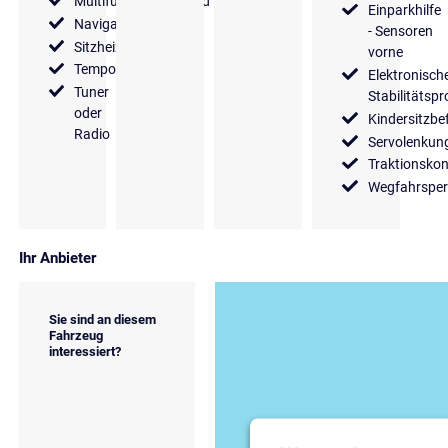
Multifunktionslenkrad
Einparkhilfe
Navigationssystem
- Sensoren
Sitzheizung
vorne
Tempomat
Elektronisch
Tuner
Stabilitäts
oder
Kindersitzbe
Radio
Servolenkun
Traktionskon
Wegfahrsper
Ihr Anbieter
Sie sind an diesem
Fahrzeug
interessiert?