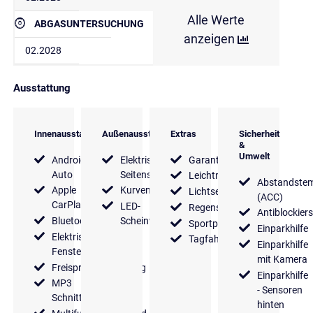
Alle Werte
ABGASUNTERSUCHUNG
anzeigen
02.2028
Ausstattung
Innenausstattung
Außenausstattung
Extras
Sicherheit
&
Umwelt
Android
Elektrische
Garantie
Auto
Seitenspiegel
Leichtmetallfelgen
Abstandste
Apple
Kurvenlicht
Lichtsensor
(ACC)
CarPlay
LED-
Regensensor
Antiblockier
Bluetooth
Scheinwerfer
Sportpaket
Einparkhilfe
Elektrische
Tagfahrlicht
Einparkhilfe
Fensterheber
mit Kamera
Freisprecheinrichtung
Einparkhilfe
MP3
- Sensoren
Schnittstelle
hinten