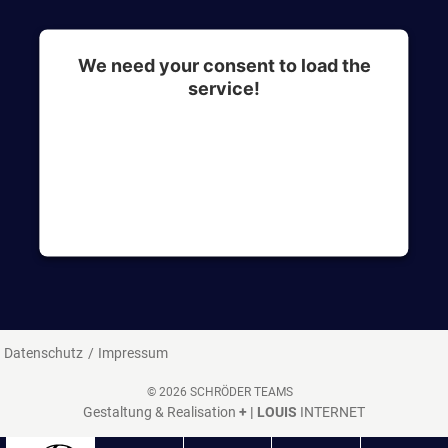
We need your consent to load the
service!
This content is not permitted to load due to
trackers that are not disclosed to the visitor. The
website owner needs to setup the site with their
CMP to add this content to the list of
technologies used.
Datenschutz
Impressum
© 2026 SCHRÖDER TEAMS
Gestaltung & Realisation
+ | LOUIS
INTERNET
^