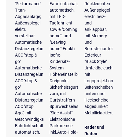
'Performance'
Fahrlichtschaltung
Rückleuchten
Titan-
automatisch,
Außenspiegel
Abgasanlage;
mit LED-
elektr. heiz-
Außenspiegel
Tagfahrlicht
und
elektr.
sowie "Coming
anklappbar,
verstellbar
home"- und
mit Memory
Automatische
"Leaving
und
Distanzregelung
home"-Funkti
Bordsteinautomatik
ACC "stop &
Isofix-
Exterieur
go"
Kindersitz-
"Black Style"
Automatische
System
Umfeldbeleuchtung
Distanzregelung
Höheneinstellbare
mit
ACC "stop &
Dreipunkt-
Logoprojektion
go"
Sicherheitsgurte
Seitenscheiben
Automatische
vorn, mit
hinten und
Distanzregelung
Gurtstraffern
Heckscheibe
ACC "stop
Spurwechselassistent
abgedunkelt
&go", mit
"Side Assist"
Metalliclackierung
Geschwindigkeitsbegrenzer
Elektronische
Fahrlichtschaltung
Parkbremse
Räder und
automatisch,
inkl.Auto-Hold-
Reifen