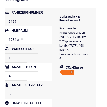
FAHRZEUGNUMMER
Verbrauchs- &
Emissionswerte
9439
Kombinierter
HUBRAUM
Kraftstoffverbrauch
(WLTP): 7,4 l/100 km
1984 cm³
*, CO₂-Emissionen
komb. (WLTP): 168
VORBESITZER
g/km *,
Emissionsklasse Euro
1
6
ANZAHL TÜREN
CO₂-Klasse
F
4
ANZAHL SITZPLÄTZE
5
UMWELTPLAKETTE