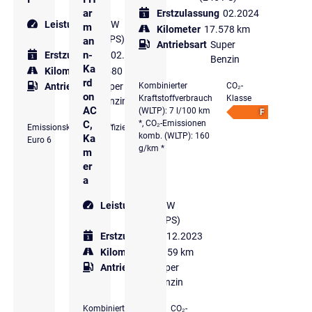
ar
Erstzulassung
02.2024
Leistung
180 kW
m
Kilometer
17.578 km
(245 PS)
an
Antriebsart
Super
n-
Erstzulassung
02.2023
Benzin
Ka
Kilometer
28.580 km
rd
Kombinierter
CO₂-
Antriebsart
Super
on
Kraftstoffverbrauch
Klasse
Benzin
AC
(WLTP): 7 l/100 km
F
*, CO₂-Emissionen
C,
Emissionsklasse
Effizienzklasse
komb. (WLTP): 160
Ka
Euro 6
g/km *
m
er
a
Leistung
180 kW
(245 PS)
Erstzulassung
12.2023
Kilometer
15.059 km
Antriebsart
Super
Benzin
Kombinierter
CO₂-