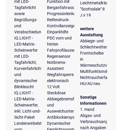
mit LED-
Funktion mit
Leichtmetallräder
Tagfahrlicht
Berganfahrassistent
"Scottsdale" 8
sowie
Progressivlenkung
J x 19
Begrüßungs-
Reifendruck-
und
Kontrollanzeige
weitere
Verabschiedungslicht
Einparkhilfe
Ausstattung
IQ.LIGHT -
PDC vorn und
Abbiege- und
LED-Matrix-
hinten
Schlechtwetterlicht
Scheinwerfer
Fahrprofilauswahl
Frontscheibe
mit LED-
Regensensor
in
Tagfahrlicht,
Notbrems-
Wärmeschutzverglasung
Kurvenfahrlicht
Assistent
Multifunktionskamera
und
Wegfahrsperre
Nichtraucherfahrzeug
dynamischer
elektronisch
HU/AU neu
Blinkleucht
12 Volt
IQ.LIGHT -
Steckdose
Sonstige
LED-Matrix-
Abbiegebremsfunktion
Informationen
Scheinwerfer,
und
1. Hand
inkl. Licht-und-
Ausweichunterstützung
Abgas- und
Sicht-Paket
Antiblockiersystem
Verbrauchsangaben
Lendenwirbelstützen
Dynamischer
nach Angaben
vorn
Fernlichtassistent