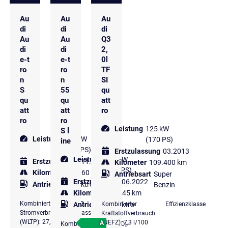
Au
Au
Au
di
di
di
Au
Au
Q3
di
di
2,
e-t
e-t
0l
ro
ro
TF
n
n
SI
S
55
qu
qu
qu
att
att
att
ro
ro
ro
Leistung
125 kW
S l
Leistung
370 kW
(170 PS)
ine
(503 PS)
Erstzulassung
03.2013
Leistung
301 kW
Erstzulassung
11.2021
Kilometer
109.400 km
(409 PS)
Kilometer
41.160 km
Antriebsart
Super
Erstzulassung
06.2022
Antriebsart
Elektro
Benzin
Kilometer
71.445 km
Kombinierter
CO₂-
Kombinierter
Effizienzklasse
Antriebsart
Elektro
Stromverbrauch
Klasse
Kraftstoffverbrauch
(WLTP): 27,7
(NEFZ): 7,3 l/100
A
Kombinierter
CO₂-