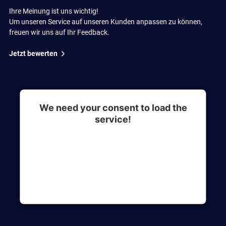
Ihre Meinung ist uns wichtig!
Um unseren Service auf unseren Kunden anpassen zu können,
freuen wir uns auf Ihr Feedback.
Jetzt bewerten
We need your consent to load the
service!
This content is not permitted to load due to
trackers that are not disclosed to the visitor. The
website owner needs to setup the site with their
CMP to add this content to the list of
technologies used.