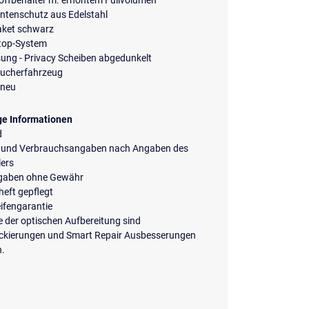
offbehälter m. erhöhtem Füllvolumen
ntenschutz aus Edelstahl
aket schwarz
Stop-System
ung - Privacy Scheiben abgedunkelt
aucherfahrzeug
neu
ge Informationen
d
 und Verbrauchsangaben nach Angaben des
lers
ngaben ohne Gewähr
eft gepflegt
ifengarantie
 der optischen Aufbereitung sind
ckierungen und Smart Repair Ausbesserungen
h.