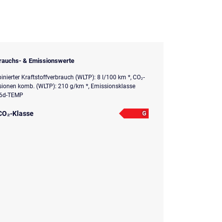
rauchs- & Emissionswerte
nierter Kraftstoffverbrauch (WLTP): 8 l/100 km *, CO₂-
ionen komb. (WLTP): 210 g/km *, Emissionsklasse
 6d-TEMP
CO₂-Klasse
G