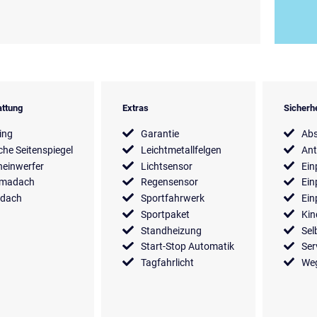
ttung
Extras
Sicherh
ing
Garantie
Ab
sche Seitenspiegel
Leichtmetallfelgen
Ant
einwerfer
Lichtsensor
Ein
amadach
Regensensor
Ein
edach
Sportfahrwerk
Ein
Sportpaket
Kin
Standheizung
Sel
Start-Stop Automatik
Ser
Tagfahrlicht
Weg