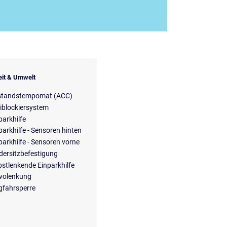
eit & Umwelt
standstempomat (ACC)
iblockiersystem
parkhilfe
parkhilfe - Sensoren hinten
parkhilfe - Sensoren vorne
dersitzbefestigung
bstlenkende Einparkhilfe
volenkung
fahrsperre