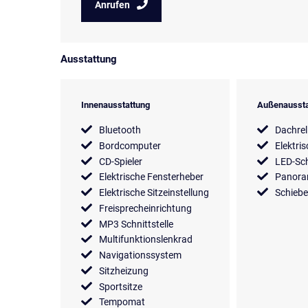
Anrufen
Ausstattung
Innenausstattung
Außenaussta
Bluetooth
Dachrel
Bordcomputer
Elektri
CD-Spieler
LED-Sch
Elektrische Fensterheber
Panor
Elektrische Sitzeinstellung
Schieb
Freisprecheinrichtung
MP3 Schnittstelle
Multifunktionslenkrad
Navigationssystem
Sitzheizung
Sportsitze
Tempomat