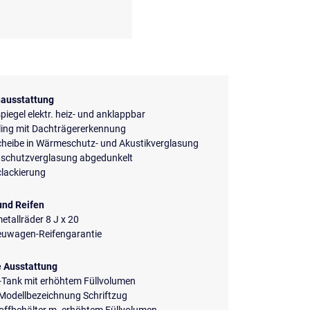
ausstattung
iegel elektr. heiz- und anklappbar
ling mit Dachträgererkennung
cheibe in Wärmeschutz- und Akustikverglasung
schutzverglasung abgedunkelt
clackierung
und Reifen
etallräder 8 J x 20
euwagen-Reifengarantie
e Ausstattung
-Tank mit erhöhtem Füllvolumen
 Modellbezeichnung Schriftzug