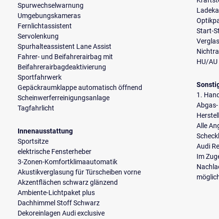
Kraftst
Spurwechselwarnung
Ladeka
Umgebungskameras
Optikp
Fernlichtassistent
Start-
Servolenkung
Verglas
Spurhalteassistent Lane Assist
Nichtr
Fahrer- und Beifahrerairbag mit
HU/AU 
Beifahrerairbagdeaktivierung
Sportfahrwerk
Sonsti
Gepäckraumklappe automatisch öffnend
1. Han
Scheinwerferreinigungsanlage
Abgas-
Tagfahrlicht
Herstel
Alle A
Innenausstattung
Scheckh
Sportsitze
Audi Re
elektrische Fensterheber
Im Zuge
3-Zonen-Komfortklimaautomatik
Nachla
Akustikverglasung für Türscheiben vorne
möglic
Akzentflächen schwarz glänzend
Ambiente-Lichtpaket plus
Dachhimmel Stoff Schwarz
Dekoreinlagen Audi exclusive