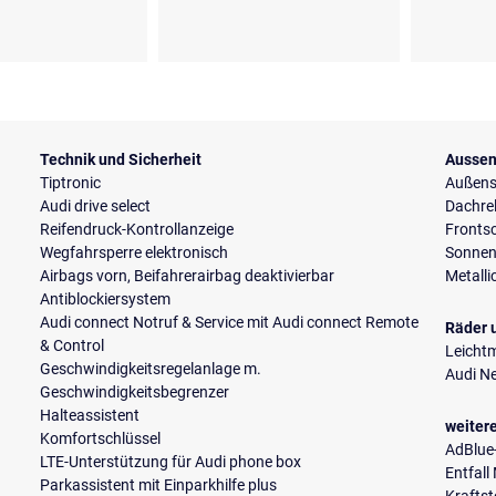
Technik und Sicherheit
Aussen
Tiptronic
Außensp
Audi drive select
Dachre
Reifendruck-Kontrollanzeige
Fronts
Wegfahrsperre elektronisch
Sonnen
Airbags vorn, Beifahrerairbag deaktivierbar
Metalli
Antiblockiersystem
Audi connect Notruf & Service mit Audi connect Remote
Räder 
& Control
Leichtm
Geschwindigkeitsregelanlage m.
Audi N
Geschwindigkeitsbegrenzer
Halteassistent
weiter
Komfortschlüssel
AdBlue
LTE-Unterstützung für Audi phone box
Entfall
Parkassistent mit Einparkhilfe plus