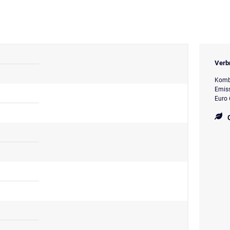
Verb
Kombi
Emiss
Euro