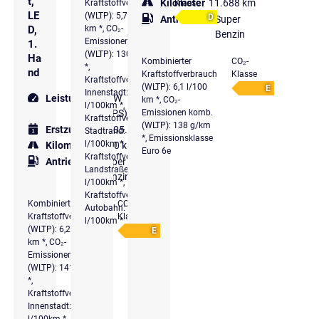
t,
Kilometer
11.688 km
Kraftstoffverbrauch
Klasse
LE
(WLTP): 5,7 l/100
D
Antriebsart
Super
km *, CO₂-
D,
Benzin
Emissionen komb.
1.
(WLTP): 130 g/km
Ha
Kombinierter
CO₂-
*,
nd
Kraftstoffverbrauch
Klasse
Kraftstoffverbrauch
(WLTP): 6,1 l/100
E
Innenstadt: 7,3
Leistung
110 kW
km *, CO₂-
l/100km *,
Emissionen komb.
(150 PS)
Kraftstoffverbrauch
(WLTP): 138 g/km
Erstzulassung
05.2026
Stadtrand: 5,4
*, Emissionsklasse
l/100km *,
Kilometer
1.000 km
Euro 6e
Kraftstoffverbrauch
Antriebsart
Super
Landstraße: 4,9
Benzin
l/100km *,
Kraftstoffverbrauch
Kombinierter
CO₂-
Autobahn: 6
Kraftstoffverbrauch
Klasse
l/100km *
(WLTP): 6,2 l/100
E
km *, CO₂-
Emissionen komb.
(WLTP): 141 g/km
*,
Kraftstoffverbrauch
Innenstadt: 8,1
l/100km *,