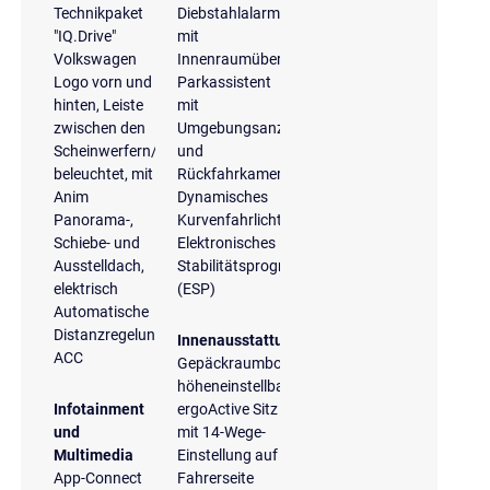
Technikpaket
Diebstahlalarmanlage
"IQ.Drive"
mit
Volkswagen
Innenraumüberwachung
Logo vorn und
Parkassistent
hinten, Leiste
mit
zwischen den
Umgebungsanzeige
Scheinwerfern/Rückleuchten
und
beleuchtet, mit
Rückfahrkamera
Anim
Dynamisches
Panorama-,
Kurvenfahrlicht
Schiebe- und
Elektronisches
Ausstelldach,
Stabilitätsprogramm
elektrisch
(ESP)
Automatische
Distanzregelung
Innenausstattung
ACC
Gepäckraumboden
höheneinstellbar
Infotainment
ergoActive Sitz
und
mit 14-Wege-
Multimedia
Einstellung auf
App-Connect
Fahrerseite