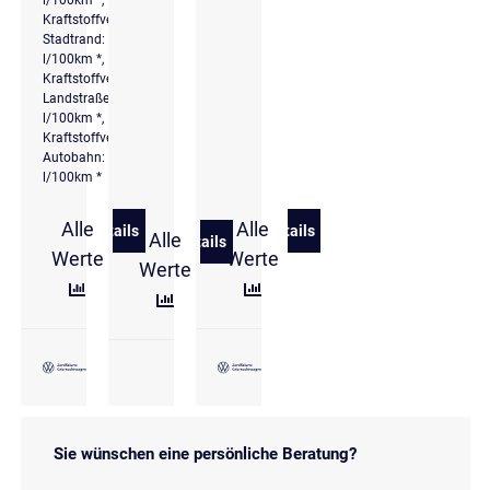
Kraftstoffverbrauch
Stadtrand: 6,2
l/100km *,
Kraftstoffverbrauch
Landstraße: 5,3
l/100km *,
Kraftstoffverbrauch
Autobahn: 6,3
l/100km *
Alle
Alle
Details
Details
Alle
zu Volkswagen T-Roc Cabriolet Style 1.5 l TSI DSG E
zu Volkswagen T-Roc 1.5 l
Details
zu Volkswagen T-Roc 1.5 l eTSI DSG R-
Werte
Werte
Werte
Sie wünschen eine persönliche Beratung?