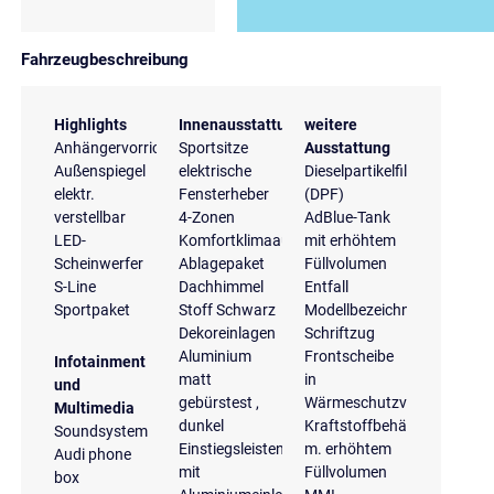
Fahrzeugbeschreibung
Highlights
Innenausstattung
weitere
Anhängervorrichtung
Sportsitze
Ausstattung
Außenspiegel
elektrische
Dieselpartikelfilter
elektr.
Fensterheber
(DPF)
verstellbar
4-Zonen
AdBlue-Tank
LED-
Komfortklimaautomatik
mit erhöhtem
Scheinwerfer
Ablagepaket
Füllvolumen
S-Line
Dachhimmel
Entfall
Sportpaket
Stoff Schwarz
Modellbezeichnung
Dekoreinlagen
Schriftzug
Aluminium
Frontscheibe
Infotainment
matt
in
und
gebürstest ,
Wärmeschutzverglasung
Multimedia
dunkel
Kraftstoffbehälter
Soundsystem
Einstiegsleisten
m. erhöhtem
Audi phone
mit
Füllvolumen
box