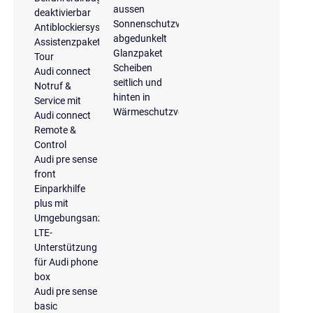
aussen
deaktivierbar
Sonnenschutzverglasung
Antiblockiersystem
abgedunkelt
Assistenzpaket
Glanzpaket
Tour
Scheiben
Audi connect
seitlich und
Notruf &
hinten in
Service mit
Wärmeschutzverglasung
Audi connect
Remote &
Control
Audi pre sense
front
Einparkhilfe
plus mit
Umgebungsanzeige
LTE-
Unterstützung
für Audi phone
box
Audi pre sense
basic