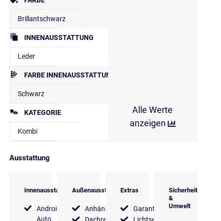
Brillantschwarz
INNENAUSSTATTUNG
Leder
FARBE INNENAUSSTATTUNG
Schwarz
Alle Werte
KATEGORIE
anzeigen
Kombi
Ausstattung
Innenausstattung
Außenausstattung
Extras
Sicherheit
&
Umwelt
Android
Anhängerkupplung
Garantie
Auto
Dachreling
Lichtsensor