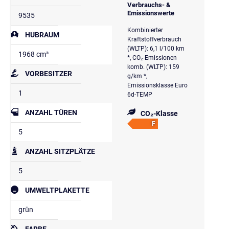
Verbrauchs- &
Emissionswerte
9535
Kombinierter
HUBRAUM
Kraftstoffverbrauch
(WLTP): 6,1 l/100 km
1968 cm³
*, CO₂-Emissionen
komb. (WLTP): 159
VORBESITZER
g/km *,
Emissionsklasse Euro
1
6d-TEMP
ANZAHL TÜREN
CO₂-Klasse
F
5
ANZAHL SITZPLÄTZE
5
UMWELTPLAKETTE
grün
FARBE