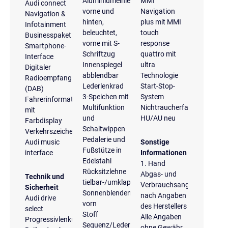
Aluminiumeinlegern
MMI
Audi connect
vorne und
Navigation
Navigation &
hinten,
plus mit MMI
Infotainment
beleuchtet,
touch
Businesspaket
vorne mit S-
response
Smartphone-
Schriftzug
quattro mit
Interface
Innenspiegel
ultra
Digitaler
abblendbar
Technologie
Radioempfang
Lederlenkrad
Start-Stop-
(DAB)
3-Speichen mit
System
Fahrerinformationssystem
Multifunktion
Nichtraucherfahrzeug
mit
und
HU/AU neu
Farbdisplay
Schaltwippen
Verkehrszeichenerkennung
Pedalerie und
Audi music
Sonstige
Fußstütze in
interface
Informationen
Edelstahl
1. Hand
Rücksitzlehne
Abgas- und
Technik und
tielbar-/umklappbar
Verbrauchsangaben
Sicherheit
Sonnenblenden
nach Angaben
Audi drive
vorn
des Herstellers
select
Stoff
Alle Angaben
Progressivlenkung
Sequenz/Leder-
ohne Gewähr