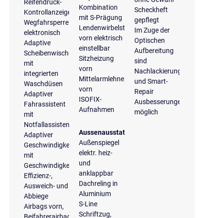
Reifendruck-
Kombination
Scheckheft
Kontrollanzeige
mit S-Prägung
gepflegt
Wegfahrsperre
Lendenwirbelstütze
Im Zuge der
elektronisch
vorn elektrisch
Optischen
Adaptive
einstellbar
Aufbereitung
Scheibenwischer
Sitzheizung
sind
mit
vorn
Nachlackierungen
integrierten
Mittelarmlehne
und Smart-
Waschdüsen
vorn
Repair
Adaptiver
ISOFIX-
Ausbesserungen
Fahrassistent
Aufnahmen
möglich
mit
Notfallassistent
Aussenausstattung
Adaptiver
Außenspiegel
Geschwindigkeitsassistent
elektr. heiz-
mit
und
Geschwindigkeitsbegrenzer,
anklappbar
Effizienz-,
Dachreling in
Ausweich- und
Aluminium
Abbiege
S-Line
Airbags vorn,
Schriftzug,
Beifahrerairbag