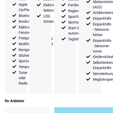
Abstandste
Apple
Elektrische
Partikelfilter
(ACC)
CarPlay
Seitenspiegel
Regensensor
Antiblockier
Bluetooth
LED-
Sportfahrwerk
Einparkhilfe
Bordcomputer
Scheinwerfer
Sportpaket
Einparkhilfe
Elektrische
Start-Stop
- Sensoren
Fensterheber
Automatik
hinten
Freisprecheinrichtung
Tagfahrlicht
Einparkhilfe
Multifunktionslenkrad
- Sensoren
Navigationssystem
vorne
Sitzheizung
Kindersitzbe
Sportsitze
Selbstlenken
Tempomat
Einparkhilfe
Tuner
Servolenkun
oder
Wegfahrsper
Radio
Ihr Anbieter