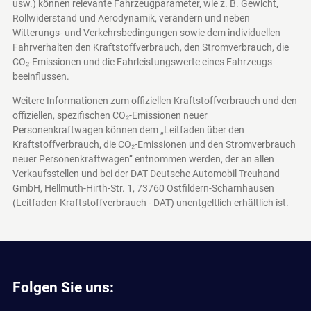
usw.) können relevante Fahrzeugparameter, wie z. B. Gewicht,
Rollwiderstand und Aerodynamik, verändern und neben
Witterungs- und Verkehrsbedingungen sowie dem individuellen
Fahrverhalten den Kraftstoffverbrauch, den Stromverbrauch, die
CO₂-Emissionen und die Fahrleistungswerte eines Fahrzeugs
beeinflussen.
Weitere Informationen zum offiziellen Kraftstoffverbrauch und den
offiziellen, spezifischen CO₂-Emissionen neuer
Personenkraftwagen können dem „Leitfaden über den
Kraftstoffverbrauch, die CO₂-Emissionen und den Stromverbrauch
neuer Personenkraftwagen“ entnommen werden, der an allen
Verkaufsstellen und bei der DAT Deutsche Automobil Treuhand
GmbH, Hellmuth-Hirth-Str. 1, 73760 Ostfildern-Scharnhausen
(Leitfaden-Kraftstoffverbrauch - DAT)
unentgeltlich erhältlich ist.
Folgen Sie uns: