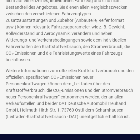
nicht auf ein einzelnes, individuelles Fahrzeug und sind nicht
Bestandteil des Angebotes. Sie dienen allein Vergleichszwecken
zwischen den verschiedenen Fahrzeugtypen.
Zusatzausstattungen und Zubehör (Anbauteile, Reifenformat
usw.) können relevante Fahrzeugparameter, wie z. B. Gewicht,
Rollwiderstand und Aerodynamik, verändern und neben
Witterungs- und Verkehrsbedingungen sowie dem individuellen
Fahrverhalten den Kraftstoffverbrauch, den Stromverbrauch, die
CO₂-Emissionen und die Fahrleistungswerte eines Fahrzeugs
beeinflussen.
Weitere Informationen zum offiziellen Kraftstoffverbrauch und den
offiziellen, spezifischen CO₂-Emissionen neuer
Personenkraftwagen können dem „Leitfaden über den
Kraftstoffverbrauch, die CO₂-Emissionen und den Stromverbrauch
neuer Personenkraftwagen“ entnommen werden, der an allen
Verkaufsstellen und bei der DAT Deutsche Automobil Treuhand
GmbH, Hellmuth-Hirth-Str. 1, 73760 Ostfildern-Scharnhausen
(Leitfaden-Kraftstoffverbrauch - DAT)
unentgeltlich erhältlich ist.