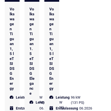
Vo
Vo
Vo
lks
lks
lks
wa
wa
wa
ge
ge
ge
n
n
n
Ti
Ti
Ti
gu
gu
gu
an
an
an
1,
1.
1,
5 l
5
5 l
eT
eT
eT
SI
SI
SI
DS
DS
DS
G
G
G
En
Ele
En
er
ga
er
gy
nc
gy
e
Leistung
110 kW
Leistung
96 kW
Leistung
110 kW
(150 PS)
(131 PS)
(150 PS)
Erstzulassung
06.2026
Erstzulassung
06.2026