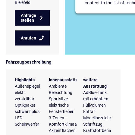
content to the list of tec
Bielefeld
Anfrage
stellen
Anrufen
Fahrzeugbeschreibung
Highlights
Innenausstattung
weitere
Außenspiegel
Ambiente
Ausstattung
elektr.
Beleuchtung
AdBlue-Tank
verstellbar
Sportsitze
mit erhöhtem
Optikpaket
elektrische
Füllvolumen
schwarz plus
Fensterheber
Entfall
LED-
3-Zonen-
Modellbezeichnung
Scheinwerfer
Komfortklimaautomatik
Schriftzug
Akzentflächen
Kraftstoffbehälter