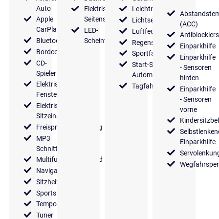
Auto
Elektrische
Leichtmetallfelgen
Abstandste
Apple
Seitenspiegel
Lichtsensor
(ACC)
CarPlay
LED-
Luftfederung
Antiblockier
Bluetooth
Scheinwerfer
Regensensor
Einparkhilfe
Bordcomputer
Sportfahrwerk
Einparkhilfe
CD-
Start-Stop
- Sensoren
Spieler
Automatik
hinten
Elektrische
Tagfahrlicht
Einparkhilfe
Fensterheber
- Sensoren
Elektrische
vorne
Sitzeinstellung
Kindersitzbe
Freisprecheinrichtung
Selbstlenken
MP3
Einparkhilfe
Schnittstelle
Servolenkun
Multifunktionslenkrad
Wegfahrsper
Navigationssystem
Sitzheizung
Sportsitze
Tempomat
Tuner