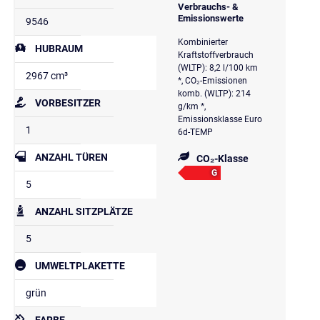
Verbrauchs- &
Emissionswerte
9546
Kombinierter
HUBRAUM
Kraftstoffverbrauch
(WLTP): 8,2 l/100 km
2967 cm³
*, CO₂-Emissionen
komb. (WLTP): 214
VORBESITZER
g/km *,
Emissionsklasse Euro
1
6d-TEMP
ANZAHL TÜREN
CO₂-Klasse
G
5
ANZAHL SITZPLÄTZE
5
UMWELTPLAKETTE
grün
FARBE