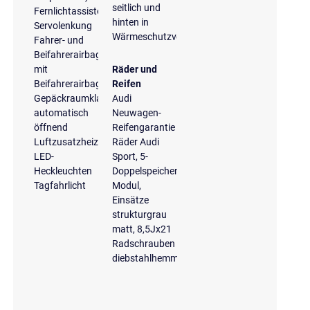
seitlich und
Fernlichtassistent
hinten in
Servolenkung
Wärmeschutzverglasung
Fahrer- und
Beifahrerairbag
mit
Räder und
Beifahrerairbagdeaktivierung
Reifen
Gepäckraumklappe
Audi
automatisch
Neuwagen-
öffnend
Reifengarantie
Luftzusatzheizung
Räder Audi
LED-
Sport, 5-
Heckleuchten
Doppelspeichen
Tagfahrlicht
Modul,
Einsätze
strukturgrau
matt, 8,5Jx21
Radschrauben
diebstahlhemmend