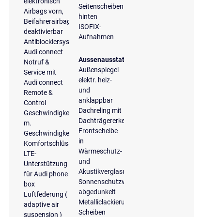
elektronisch
Seitenscheiben
Airbags vorn,
hinten
Beifahrerairbag
ISOFIX-
deaktivierbar
Aufnahmen
Antiblockiersystem
Audi connect
Aussenausstattung
Notruf &
Außenspiegel
Service mit
elektr. heiz-
Audi connect
und
Remote &
anklappbar
Control
Dachreling mit
Geschwindigkeitsregelanlage
Dachträgererkennung
m.
Frontscheibe
Geschwindigkeitsbegrenzer
in
Komfortschlüssel
Wärmeschutz-
LTE-
und
Unterstützung
Akustikverglasung
für Audi phone
Sonnenschutzverglasung
box
abgedunkelt
Luftfederung (
Metalliclackierung
adaptive air
Scheiben
suspension )