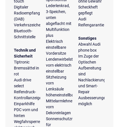
touch
ohne Gewähr
Lederlenkrad,
Digitaler
Scheckheft
3-Speichen,
Radioempfang
gepflegt
unten
(DAB)
Audi
abgeflacht mit
Verkehrszeichenerkennung
Reifengarantie
Multifunktion
Bluetooth-
plus
Schnittstelle
Sonstiges
Elektrisch
Abwahl Audi
einstellbare
Technik und
phone box
Vordersitze
Sicherheit
Im Zuge der
Lendenwirbelstütze
Tiptronic
Optischen
vorn elektrisch
Bremssättel in
Aufbereitung
einstellbar
rot
sind
Sitzheizung
Audi drive
Nachlackierungen
vorn
select
und Smart-
Lenksäule
Reifendruck-
Repair
höheneinstellbar
Kontrollanzeige
Ausbesserungen
Mittelarmlehne
Einparkhilfe
möglich
vorn
PDC vorn und
Dekoreinlagen
hinten
Sonnenschutzrollo
Wegfahrsperre
für