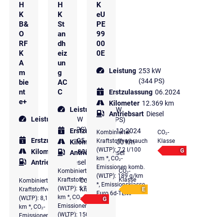
H
H
K
K
K
eU
B&
St
PE
O
an
99
RF
dh
00
K
eiz
0E
A
un
Leistung
253 kW
m
g
(344 PS)
bie
AC
nt
C
Erstzulassung
06.2024
e+
Kilometer
12.369 km
Leistung
150 kW
Antriebsart
Diesel
Leistung
251 kW
(204 PS)
(341 PS)
Erstzulassung
12.2024
Kombinierter
CO₂-
Erstzulassung
05.2023
Kraftstoffverbrauch
Klasse
Kilometer
12.900 km
(WLTP): 7,2 l/100
G
Kilometer
112.808 km
Antriebsart
Diesel
km *, CO₂-
Antriebsart
Diesel
Emissionen komb.
Kombinierter
CO₂-
(WLTP): 189 g/km
Kraftstoffverbrauch
Klasse
Kombinierter
CO₂-
*, Emissionsklasse
(WLTP): 5,7 l/100
Kraftstoffverbrauch
Klasse
E
Euro 6d-TEMP
km *, CO₂-
(WLTP): 8,1 l/100
G
Emissionen komb.
km *, CO₂-
(WLTP): 150 g/km
Emissionen komb.