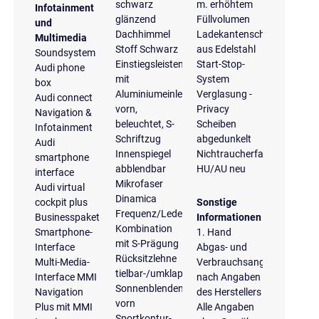
schwarz
m. erhöhtem
Infotainment
glänzend
Füllvolumen
und
Dachhimmel
Ladekantenschutz
Multimedia
Stoff Schwarz
aus Edelstahl
Soundsystem
Einstiegsleisten
Start-Stop-
Audi phone
mit
System
box
Aluminiumeinlegern
Verglasung -
Audi connect
vorn,
Privacy
Navigation &
beleuchtet, S-
Scheiben
Infotainment
Schriftzug
abgedunkelt
Audi
Innenspiegel
Nichtraucherfahrzeug
smartphone
abblendbar
HU/AU neu
interface
Mikrofaser
Audi virtual
Dinamica
cockpit plus
Sonstige
Frequenz/Leder-
Businesspaket
Informationen
Kombination
Smartphone-
1. Hand
mit S-Prägung
Interface
Abgas- und
Rücksitzlehne
Multi-Media-
Verbrauchsangaben
tielbar-/umklappbar
Interface MMI
nach Angaben
Sonnenblenden
Navigation
des Herstellers
vorn
Plus mit MMI
Alle Angaben
Sportkontur-