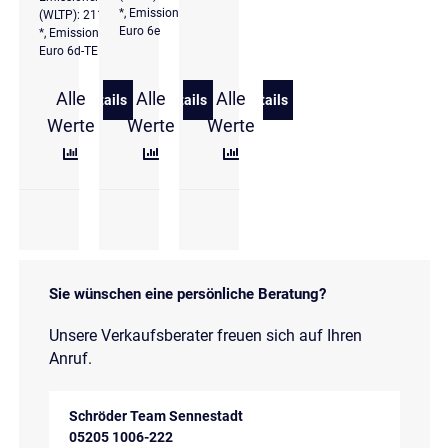
*, Emissionsklasse
(WLTP): 211 g/km
Euro 6e
*, Emissionsklasse
Euro 6d-TEMP
Alle
Alle
Alle
Details
Details
Details
zu Audi SQ5 Sportback TDI S Modell 1.Hd. LED AH
zu Audi A5 Avant TDI quattro edition S
zu Audi S6 Avant TDI quat
Werte
Werte
Werte
Sie wünschen eine persönliche Beratung?
Unsere Verkaufsberater freuen sich auf Ihren
Anruf.
Schröder Team Sennestadt
05205 1006-222