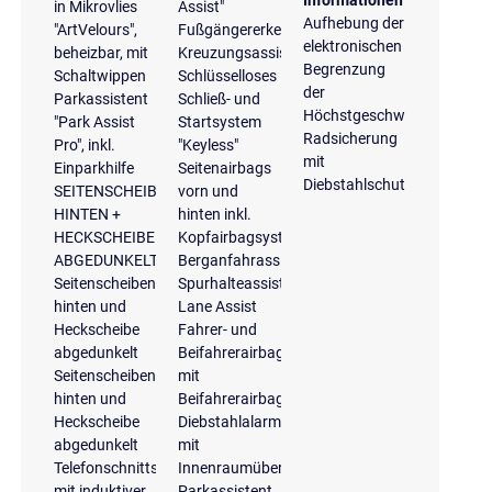
in Mikrovlies
Assist"
Aufhebung der
"ArtVelours",
Fußgängererkennung
elektronischen
beheizbar, mit
Kreuzungsassistent
Begrenzung
Schaltwippen
Schlüsselloses
der
Parkassistent
Schließ- und
Höchstgeschwindigkeit
"Park Assist
Startsystem
Radsicherung
Pro", inkl.
"Keyless"
mit
Einparkhilfe
Seitenairbags
Diebstahlschutz
SEITENSCHEIBEN
vorn und
HINTEN +
hinten inkl.
HECKSCHEIBE
Kopfairbagsystem
ABGEDUNKELT
Berganfahrassistent
Seitenscheiben
Spurhalteassistent
hinten und
Lane Assist
Heckscheibe
Fahrer- und
abgedunkelt
Beifahrerairbag
Seitenscheiben
mit
hinten und
Beifahrerairbagdeaktivierung
Heckscheibe
Diebstahlalarmanlage
abgedunkelt
mit
Telefonschnittstelle
Innenraumüberwachung
mit induktiver
Parkassistent