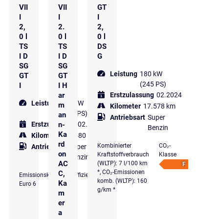
VII
VII
GT
I
I
I
2,
2.
2,
0 l
0 l
0 l
TS
TS
DS
I D
I D
G
SG
SG
Leistung
180 kW
GT
GT
(245 PS)
I
I H
ar
Erstzulassung
02.2024
Leistung
180 kW
m
Kilometer
17.578 km
(245 PS)
an
Antriebsart
Super
n-
Erstzulassung
02.2023
Benzin
Ka
Kilometer
28.580 km
rd
Kombinierter
CO₂-
Antriebsart
Super
on
Kraftstoffverbrauch
Klasse
Benzin
AC
(WLTP): 7 l/100 km
F
*, CO₂-Emissionen
C,
Emissionsklasse
Effizienzklasse
komb. (WLTP): 160
Ka
Euro 6
g/km *
m
er
a