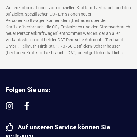
Weitere Informationen zum offiziellen Kraftstoffverbrauch und den
offiziellen, spezifischen CO₂-Emissionen neuer
Personenkraftwagen können dem „Leitfaden über den
Kraftstoffverbrauch, die CO₂-Emissionen und den Stromverbrauch
neuer Personenkraftwagen“ entnommen werden, der an allen
Verkaufsstellen und bei der DAT Deutsche Automobil Treuhand
GmbH, Hellmuth-Hirth-Str. 1, 73760 Ostfildern-Scharnhausen
(Leitfaden-Kraftstoffverbrauch - DAT)
unentgeltlich erhältlich ist.
Folgen Sie uns:
Auf unseren Service können Sie
vertrauen.