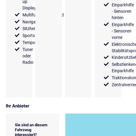
up
Einparkhilfe
Display
- Sensoren
Multifunktionslenkrad
hinten
Navigationssystem
Einparkhilfe
Sitzheizung
- Sensoren
Sportsitze
vorne
Tempomat
Elektronisch
Tuner
Stabilitäts
oder
Kindersitzbe
Radio
Selbstlenken
Einparkhilfe
Traktionskon
Zentralverri
Ihr Anbieter
Sie sind an diesem
Fahrzeug
interessiert?