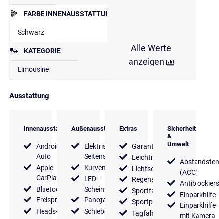
FARBE INNENAUSSTATTUNG
Schwarz
Alle Werte
KATEGORIE
anzeigen
Limousine
Ausstattung
Innenausstattung
Außenausstattung
Extras
Sicherheit
&
Umwelt
Android
Elektrische
Garantie
Auto
Seitenspiegel
Leichtmetallfelgen
Abstandste
Apple
Kurvenlicht
Lichtsensor
(ACC)
CarPlay
LED-
Regensensor
Antiblockier
Bluetooth
Scheinwerfer
Sportfahrwerk
Einparkhilfe
Freisprecheinrichtung
Panoramadach
Sportpaket
Einparkhilfe
Heads-
Schiebedach
Tagfahrlicht
mit Kamera