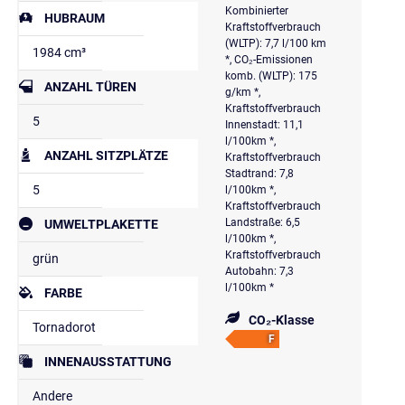
Kombinierter
HUBRAUM
Kraftstoffverbrauch
(WLTP): 7,7 l/100 km
1984 cm³
*, CO₂-Emissionen
komb. (WLTP): 175
ANZAHL TÜREN
g/km *,
Kraftstoffverbrauch
5
Innenstadt: 11,1
l/100km *,
ANZAHL SITZPLÄTZE
Kraftstoffverbrauch
Stadtrand: 7,8
5
l/100km *,
Kraftstoffverbrauch
Landstraße: 6,5
UMWELTPLAKETTE
l/100km *,
Kraftstoffverbrauch
grün
Autobahn: 7,3
l/100km *
FARBE
CO₂-Klasse
Tornadorot
F
INNENAUSSTATTUNG
Andere