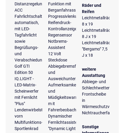
Distanzregelung
Funktion mit
Räder und
ACC
Berganfahrassistent
Reifen
Fahrlichtschaltung
Progressivlenkung
Leichtmetallräder
automatisch,
Reifendruck-
8 x 19
mit LED-
Kontrollanzeige
Leichtmetallräder
Tagfahrlicht
Regensensor
8 J x 19
sowie
Notbrems-
Leichtmetallräder
Begrüßungs-
Assistent
"Bergamo" 7,5
und
12 Volt
J x 18
Verabschiedungslicht
Steckdose
Golf GTI
Abbiegebremsfunktion
weitere
Edition 50
und
Ausstattung
IQ.LIGHT -
Ausweichunterstützung
Abbiege- und
LED-Matrix-
Aufmerksamkeits-
Schlechtwetterlicht
Scheinwerfer
und
Frontscheibe
mit Fernlicht
Müdigkeitswarnung
in
"Plus"
m it
Wärmeschutzverglasung
Lendenwirbelstützen
Fahrerbeobachtungskamera
Nichtraucherfahrzeug
vorn
Dynamischer
Multifunktions-
Fernlichtassistent
Sonstige
Sportlenkrad
"Dynamic Light
Informationen