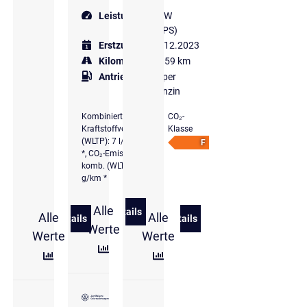
Leistung
180 kW
(245 PS)
Erstzulassung
12.2023
Kilometer
15.059 km
Antriebsart
Super
Benzin
Kombinierter
CO₂-
Kraftstoffverbrauch
Klasse
(WLTP): 7 l/100 km
F
*, CO₂-Emissionen
komb. (WLTP): 160
g/km *
Alle
Details
Alle
Alle
zu Volkswagen Golf VIII 2.0 l TSI DSG
Details
Details
zu Volkswagen Golf VIII 2,0 l TSI DSG GTI
zu Volkswagen Golf GTI 2,0
Werte
Werte
Werte