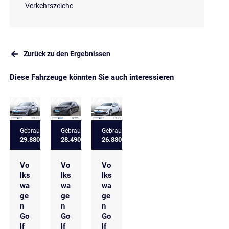
Verkehrszeichenerkennung
Zurück zu den Ergebnissen
Diese Fahrzeuge könnten Sie auch interessieren
Gebrauchtfahrzeug
Gebrauchtfahrzeug
Gebrauchtfahrzeug
29.880 €
28.490 €
26.880 €
Vo
Vo
Vo
lks
lks
lks
wa
wa
wa
ge
ge
ge
n
n
n
Go
Go
Go
lf
lf
lf