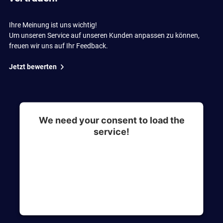
Ihre Meinung ist uns wichtig!
Um unseren Service auf unseren Kunden anpassen zu können,
freuen wir uns auf Ihr Feedback.
Jetzt bewerten
We need your consent to load the
service!
This content is not permitted to load due to
trackers that are not disclosed to the visitor. The
website owner needs to setup the site with their
CMP to add this content to the list of
technologies used.