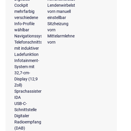
Cockpit
Lendenwirbelstütze
mehrfarbig
vorn manuell
verschiedene
einstellbar
Info-Profile
Sitzheizung
wählbar
vorn
Navigationssystem
Mittelarmlehne
Telefonschnittstelle
vorn
mit induktiver
Ladefunktion
Infotainment-
System mit
32,7-cm-
Display (12,9
Zoll)
Sprachassistent
IDA
USB-C-
Schnittstelle
Digitaler
Radioempfang
(DAB)