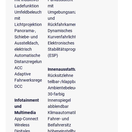
Ladefunktion
mit
Umfeldbeleuchtung
Umgebungsanzeige
mit
und
Lichtprojektion
Rückfahrkamera
Panorama-,
Dynamisches
Schiebe- und
Kurvenfahrlicht
Ausstelldach,
Elektronisches
elektrisch
Stabilitätsprogramm
Automatische
(ESP)
Distanzregelung
ACC
Innenausstattung
Adaptive
Rücksitzlehne
Fahrwerksregelung
teilbar-/klappbar
DCC
Ambientebeleuchtung
30-farbig
Infotainment
Innenspiegel
und
abblendbar
Multimedia
Klimaautomatik
App-Connect
Fahrer- und
Wireless
Beifahrersitz
Digitales
höheneinstellbar