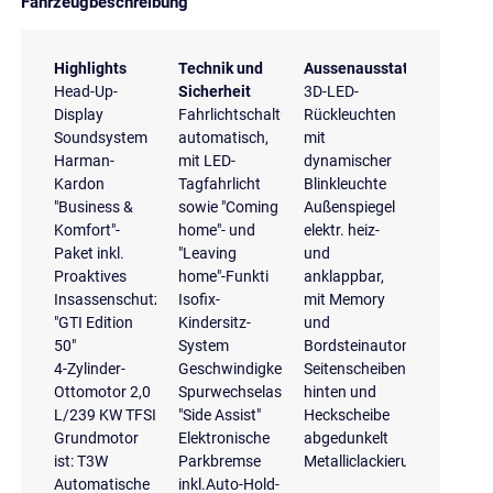
Fahrzeugbeschreibung
Highlights
Technik und
Aussenausstattung
Head-Up-
Sicherheit
3D-LED-
Display
Fahrlichtschaltung
Rückleuchten
Soundsystem
automatisch,
mit
Harman-
mit LED-
dynamischer
Kardon
Tagfahrlicht
Blinkleuchte
"Business &
sowie "Coming
Außenspiegel
Komfort"-
home"- und
elektr. heiz-
Paket inkl.
"Leaving
und
Proaktives
home"-Funkti
anklappbar,
Insassenschutzsystem
Isofix-
mit Memory
"GTI Edition
Kindersitz-
und
50"
System
Bordsteinautomatik
4-Zylinder-
Geschwindigkeitsregelanlage
Seitenscheiben
Ottomotor 2,0
Spurwechselassistent
hinten und
L/239 KW TFSI
"Side Assist"
Heckscheibe
Grundmotor
Elektronische
abgedunkelt
ist: T3W
Parkbremse
Metalliclackierung
Automatische
inkl.Auto-Hold-