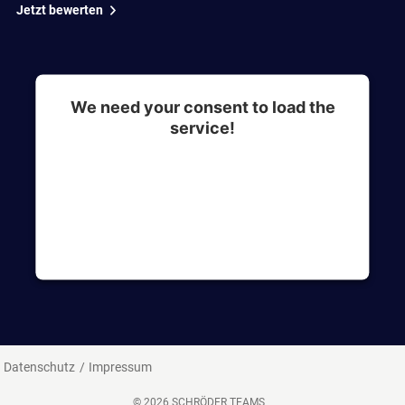
Jetzt bewerten
We need your consent to load the
service!
This content is not permitted to load due to
trackers that are not disclosed to the visitor. The
website owner needs to setup the site with their
CMP to add this content to the list of
technologies used.
Datenschutz
Impressum
© 2026 SCHRÖDER TEAMS