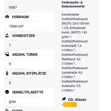
Verbrauchs- &
Emissionswerte
9587
Kombinierter
HUBRAUM
Kraftstoffverbrauch
(WLTP): 5,4 l/100 km
1968 cm³
*, CO₂-Emissionen
komb. (WLTP): 143
VORBESITZER
g/km *,
Kraftstoffverbrauch
1
Innenstadt: 7,4
l/100km *,
ANZAHL TÜREN
Kraftstoffverbrauch
Stadtrand: 5,4
5
l/100km *,
Kraftstoffverbrauch
Landstraße: 4,6
ANZAHL SITZPLÄTZE
l/100km *,
Kraftstoffverbrauch
5
Autobahn: 5,5
l/100km *
UMWELTPLAKETTE
CO₂-Klasse
grün
E
FARBE