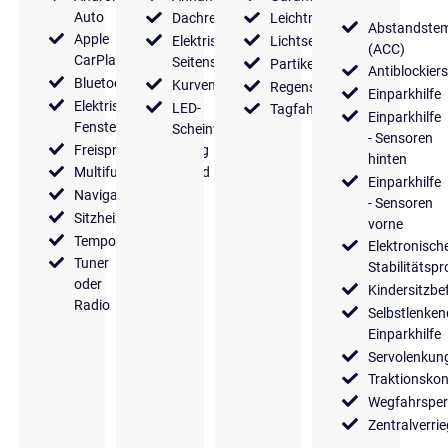
Auto
Dachreling
Leichtmetallfelgen
Abstandste
Apple
Elektrische
Lichtsensor
(ACC)
CarPlay
Seitenspiegel
Partikelfilter
Antiblockier
Bluetooth
Kurvenlicht
Regensensor
Einparkhilfe
Elektrische
LED-
Tagfahrlicht
Einparkhilfe
Fensterheber
Scheinwerfer
- Sensoren
Freisprecheinrichtung
hinten
Multifunktionslenkrad
Einparkhilfe
Navigationssystem
- Sensoren
Sitzheizung
vorne
Tempomat
Elektronisch
Tuner
Stabilitäts
oder
Kindersitzbe
Radio
Selbstlenken
Einparkhilfe
Servolenkun
Traktionskon
Wegfahrsper
Zentralverri