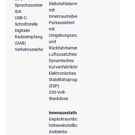
Diebstahlalarmanlage
Sprachassistent
mit
IDA
Innenraumüberwachung
USB-C-
Parkassistent
Schnittstelle
mit
Digitaler
Umgebungsanzeige
Radioempfang
und
(DAB)
Rückfahrkamera
Verkehrszeichenerkennung
Luftzusatzheizung
Dynamisches
Kurvenfahrlicht
Elektronisches
Stabilitätsprogramm
(ESP)
230-Volt-
Steckdose
Innenausstattung
Gepäckraumboden
höheneinstellbar
Ambiente-