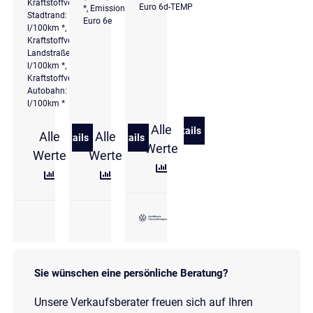
Kraftstoffverbrauch
Euro 6d-TEMP
*, Emissionsklasse
Stadtrand: 6,2
Euro 6e
l/100km *,
Kraftstoffverbrauch
Landstraße: 5,4
l/100km *,
Kraftstoffverbrauch
Autobahn: 6,4
l/100km *
Alle
Details
Alle
Alle
zu Volkswagen Tiguan 2.0 
Details
Details
zu Volkswagen Tiguan 2,0 l TDI DSG R-Line 4 Motion
zu Volkswagen Tiguan 2.0 l TDI DSG Ele
Werte
Werte
Werte
Sie wünschen eine persönliche Beratung?
Unsere Verkaufsberater freuen sich auf Ihren