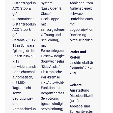
Distanzregelung
System
Abblendautomatik
ACC "stop &
"Easy Open &
Außenspiegelgehäuse
go"
Close" -
schwarz
Automatische
Heckklappe
Umfeldbeleuchtung
Distanzregelung
mit
mit
ACC "stop &
sensorgesteuerter
Logoprojektion
go"
Öffnung und
Dachreling
Catania 7,5 J x
Schließung,
Metalliclackierung
19 in Schwarz
mit
/glanzgedreht,
Fernentriegelung
Räder und
Reifen 235/50
Geschwindigkeitsregelanlage
Reifen
R 19
Spurwechselassistent
Leichtmetallräder
rollwiderstandsoptimiert
"Side Assist"
"Catania" 7,5 J
Fahrlichtschaltung
Elektronische
x 19
automatisch,
Parkbremse
mit LED-
inkl.Auto-Hold-
weitere
Tagfahrlicht
Funktion mit
Ausstattung
sowie
Berganfahrassistent
Dieselpartikelfilter
Begrüßungs-
Servotronic
(DPF)
und
(geschwindigkeitsabhängige
Abbiege- und
Verabschiedungslicht
Servolenkung)
Schlechtwetterlicht