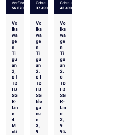
Vorführfahrzeug
Gebrauchtfahrzeug
Gebrauchtfahrzeug
56.870 €
37.490 €
43.490 €
Vo
Vo
Vo
lks
lks
lks
wa
wa
wa
ge
ge
ge
n
n
n
Ti
Ti
Ti
gu
gu
gu
an
an
an
2,
2.
2.
0 l
0 l
0
TD
TD
TD
I D
I D
I D
SG
SG
SG
R-
Ele
R-
Lin
ga
Lin
e
nc
e
4
e
3,
M
3,
9
oti
9
9%