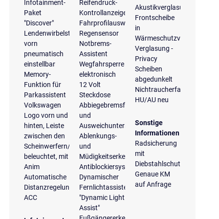
Infotainment-
Reifendruck-
Akustikverglasung
Paket
Kontrollanzeige
Frontscheibe
"Discover"
Fahrprofilauswahl
in
Lendenwirbelstützen
Regensensor
Wärmeschutzverglasung
vorn
Notbrems-
Verglasung -
pneumatisch
Assistent
Privacy
einstellbar
Wegfahrsperre
Scheiben
Memory-
elektronisch
abgedunkelt
Funktion für
12 Volt
Nichtraucherfahrzeug
Parkassistent
Steckdose
HU/AU neu
Volkswagen
Abbiegebremsfunktion
Logo vorn und
und
Sonstige
hinten, Leiste
Ausweichunterstützung
Informationen
zwischen den
Ablenkungs-
Radsicherung
Scheinwerfern/Rückleuchten
und
mit
beleuchtet, mit
Müdigkeitserkennung
Diebstahlschutz
Anim
Antiblockiersystem
Genaue KM
Automatische
Dynamischer
auf Anfrage
Distanzregelung
Fernlichtassistent
ACC
"Dynamic Light
Assist"
Fußgängererkennung