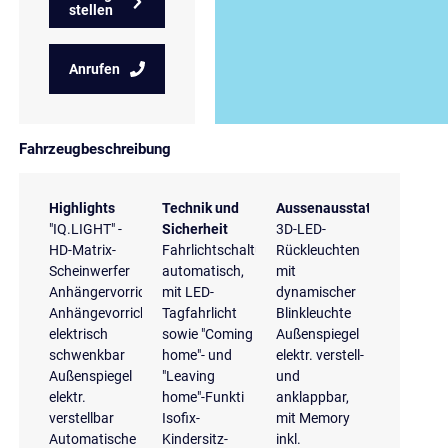
stellen
Anrufen
Fahrzeugbeschreibung
Highlights
Technik und
Aussenausstattung
"IQ.LIGHT" -
Sicherheit
3D-LED-
HD-Matrix-
Fahrlichtschaltung
Rückleuchten
Scheinwerfer
automatisch,
mit
Anhängervorrichtung
mit LED-
dynamischer
Anhängevorrichtung
Tagfahrlicht
Blinkleuchte
elektrisch
sowie "Coming
Außenspiegel
schwenkbar
home"- und
elektr. verstell-
Außenspiegel
"Leaving
und
elektr.
home"-Funkti
anklappbar,
verstellbar
Isofix-
mit Memory
Automatische
Kindersitz-
inkl.