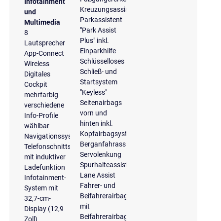
Infotainment
Kreuzungsassistent
und
Parkassistent
Multimedia
"Park Assist
8
Plus" inkl.
Lautsprecher
Einparkhilfe
App-Connect
Schlüsselloses
Wireless
Schließ- und
Digitales
Startsystem
Cockpit
"Keyless"
mehrfarbig
Seitenairbags
verschiedene
vorn und
Info-Profile
hinten inkl.
wählbar
Kopfairbagsystem
Navigationssystem
Berganfahrassistent
Telefonschnittstelle
Servolenkung
mit induktiver
Spurhalteassistent
Ladefunktion
Lane Assist
Infotainment-
Fahrer- und
System mit
Beifahrerairbag
32,7-cm-
mit
Display (12,9
Beifahrerairbagdeaktivierung
Zoll)