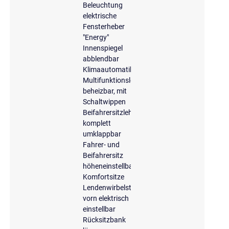
Beleuchtung
elektrische
Fensterheber
"Energy"
Innenspiegel
abblendbar
Klimaautomatik
Multifunktionslederlenkrad,
beheizbar, mit
Schaltwippen
Beifahrersitzlehne
komplett
umklappbar
Fahrer- und
Beifahrersitz
höheneinstellbar
Komfortsitze
Lendenwirbelstütze
vorn elektrisch
einstellbar
Rücksitzbank