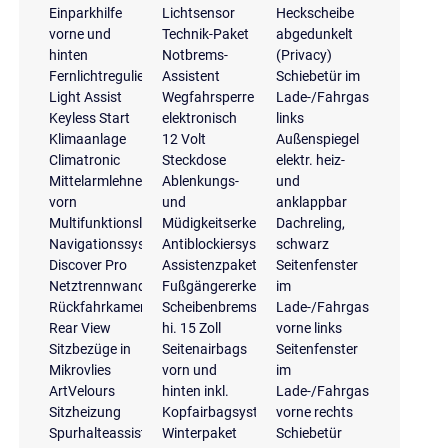
Einparkhilfe
Lichtsensor
Heckscheibe
vorne und
Technik-Paket
abgedunkelt
hinten
Notbrems-
(Privacy)
Fernlichtregulierung
Assistent
Schiebetür im
Light Assist
Wegfahrsperre
Lade-/Fahrgastraum,
Keyless Start
elektronisch
links
Klimaanlage
12 Volt
Außenspiegel
Climatronic
Steckdose
elektr. heiz-
Mittelarmlehne
Ablenkungs-
und
vorn
und
anklappbar
Multifunktionslenkrad
Müdigkeitserkennung
Dachreling,
Navigationssystem
Antiblockiersystem
schwarz
Discover Pro
Assistenzpaket
Seitenfenster
Netztrennwand
Fußgängererkennung
im
Rückfahrkamera
Scheibenbremsen
Lade-/Fahrgastraum,
Rear View
hi. 15 Zoll
vorne links
Sitzbezüge in
Seitenairbags
Seitenfenster
Mikrovlies
vorn und
im
ArtVelours
hinten inkl.
Lade-/Fahrgastraum,
Sitzheizung
Kopfairbagsystem
vorne rechts
Spurhalteassistent
Winterpaket
Schiebetür