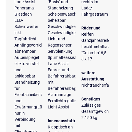
Lane Assist
"Basis" und
rechts im
Panorama-
Standheizung
Lade/-
Glasdach
Scheibenwaschdüsen
Fahrgastraum
LED-
beheizbar
Scheinwerfer
Geschwindigkeitsbegrenzungsanlage
Räder und
inkl.
Geschwindigkeitsregelanlage
Reifen
Tagfahrlicht
Licht-und
Ganzjahresreifen
Anhängevorrichtung
Regensensor
Leichtmetallräder
abnehmbar
Servolenkung
"Colombo" 6,5
Außenspiegel
Spurhalteassistent
J x 17
elektr. verstell-
Lane Assist
und
Fahrer- und
weitere
anklappbar
Beifahrerairbag
Ausstattung
Standheizung
mit
Nichtraucherfahrzeug
für
Beifahrerairbagdeaktivierung
Frontscheibenenteisung
Alarmanlage
Sonstiges
und
Fernlichtregulierung
Zulässiges
Erwärmung(Lüftung
Light Assist
Gesamtgewicht
nur in
2.150 kg
Verbindung
Innenausstattung
mit
Klapptisch an
Climatronic)