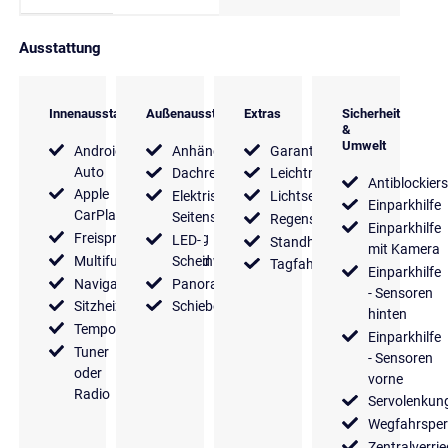
Ausstattung
Innenausstattung
Außenausstattung
Extras
Sicherheit
&
Umwelt
Android
Anhängerkupplung
Garantie
Auto
Dachreling
Leichtmetallfelgen
Antiblockier
Apple
Elektrische
Lichtsensor
Einparkhilfe
CarPlay
Seitenspiegel
Regensensor
Einparkhilfe
Freisprecheinrichtung
LED-
Standheizung
mit Kamera
Multifunktionslenkrad
Scheinwerfer
Tagfahrlicht
Einparkhilfe
Navigationssystem
Panoramadach
- Sensoren
Sitzheizung
Schiebetür
hinten
Tempomat
Einparkhilfe
Tuner
- Sensoren
oder
vorne
Radio
Servolenkun
Wegfahrsper
Zentralverri