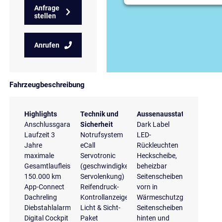
Anfrage
stellen
Anrufen
Fahrzeugbeschreibung
Highlights
Technik und
Aussenausstattung
Anschlussgarantie
Sicherheit
Dark Label
Laufzeit 3
Notrufsystem
LED-
Jahre
eCall
Rückleuchten
maximale
Servotronic
Heckscheibe,
Gesamtlaufleistung
(geschwindigkeitsabhängige
beheizbar
150.000 km
Servolenkung)
Seitenscheiben
App-Connect
Reifendruck-
vorn in
Dachreling
Kontrollanzeige
Wärmeschutzglas,
Diebstahlalarmanlage
Licht & Sicht-
Seitenscheiben
Digital Cockpit
Paket
hinten und