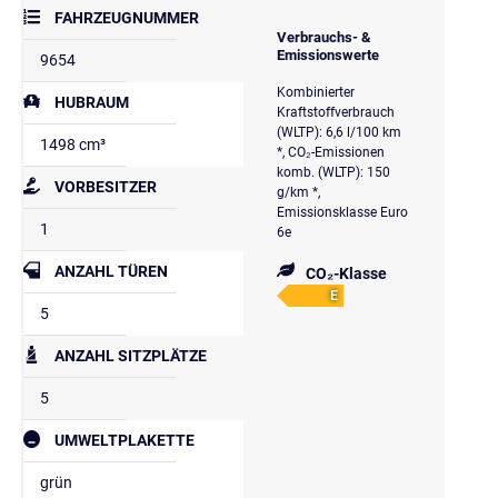
FAHRZEUGNUMMER
Verbrauchs- &
Emissionswerte
9654
Kombinierter
HUBRAUM
Kraftstoffverbrauch
(WLTP): 6,6 l/100 km
1498 cm³
*, CO₂-Emissionen
komb. (WLTP): 150
VORBESITZER
g/km *,
Emissionsklasse Euro
1
6e
ANZAHL TÜREN
CO₂-Klasse
E
5
ANZAHL SITZPLÄTZE
5
UMWELTPLAKETTE
grün