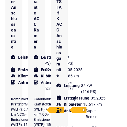
er
ra
TS
An
nti
I A
sc
e
H
hlu
AC
K
ss
C
AC
ga
Ka
C
ra
m
An
nti
er
sc
e
a
hlu
ss
Leistung
85 kW
Leistung
85 kW
ga
(116 PS)
(116 PS)
ra
nti
Erstzulassung
Erstzulassung
09.2025
05.2025
e
Kilometer
12.855 km
Kilometer
18.085 km
Antriebsart
Super
Antriebsart
Super
Leistung
85 kW
Benzin
Benzin
(116 PS)
Erstzulassung
05.2025
Kombinierter
Kombinierter
CO₂-
CO₂-
Kilometer
18.617 km
Kraftstoffverbrauch
Kraftstoffverbrauch
Klasse
Klasse
(WLTP): 6,7 l/100
(WLTP): 6,6 l/100
E
E
Antriebsart
Super
km *, CO₂-
km *, CO₂-
Benzin
Emissionen komb.
Emissionen komb.
(WLTP): 153 g/km
(WLTP): 150 g/km