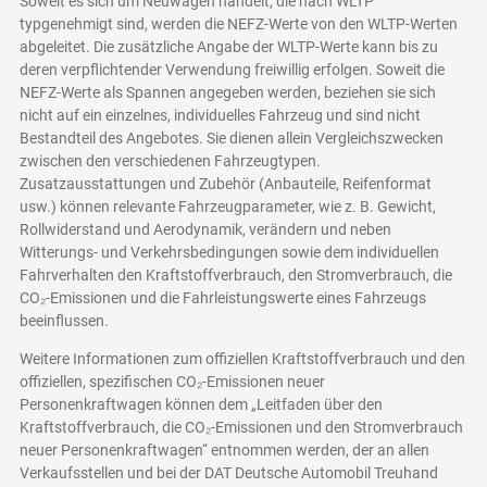
Soweit es sich um Neuwagen handelt, die nach WLTP
typgenehmigt sind, werden die NEFZ-Werte von den WLTP-Werten
abgeleitet. Die zusätzliche Angabe der WLTP-Werte kann bis zu
deren verpflichtender Verwendung freiwillig erfolgen. Soweit die
NEFZ-Werte als Spannen angegeben werden, beziehen sie sich
nicht auf ein einzelnes, individuelles Fahrzeug und sind nicht
Bestandteil des Angebotes. Sie dienen allein Vergleichszwecken
zwischen den verschiedenen Fahrzeugtypen.
Zusatzausstattungen und Zubehör (Anbauteile, Reifenformat
usw.) können relevante Fahrzeugparameter, wie z. B. Gewicht,
Rollwiderstand und Aerodynamik, verändern und neben
Witterungs- und Verkehrsbedingungen sowie dem individuellen
Fahrverhalten den Kraftstoffverbrauch, den Stromverbrauch, die
CO₂-Emissionen und die Fahrleistungswerte eines Fahrzeugs
beeinflussen.
Weitere Informationen zum offiziellen Kraftstoffverbrauch und den
offiziellen, spezifischen CO₂-Emissionen neuer
Personenkraftwagen können dem „Leitfaden über den
Kraftstoffverbrauch, die CO₂-Emissionen und den Stromverbrauch
neuer Personenkraftwagen“ entnommen werden, der an allen
Verkaufsstellen und bei der DAT Deutsche Automobil Treuhand