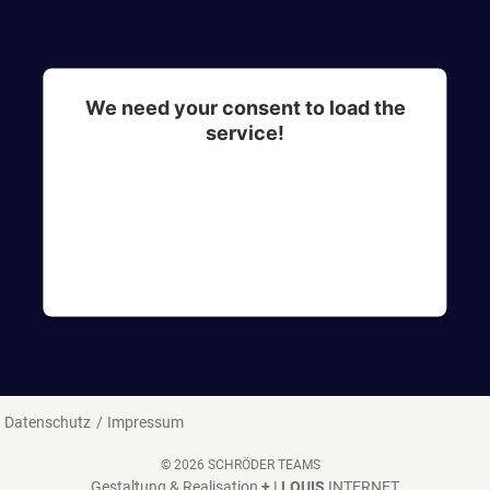
We need your consent to load the
service!
This content is not permitted to load due to
trackers that are not disclosed to the visitor. The
website owner needs to setup the site with their
CMP to add this content to the list of
technologies used.
Datenschutz
Impressum
© 2026 SCHRÖDER TEAMS
Gestaltung & Realisation
+ | LOUIS
INTERNET