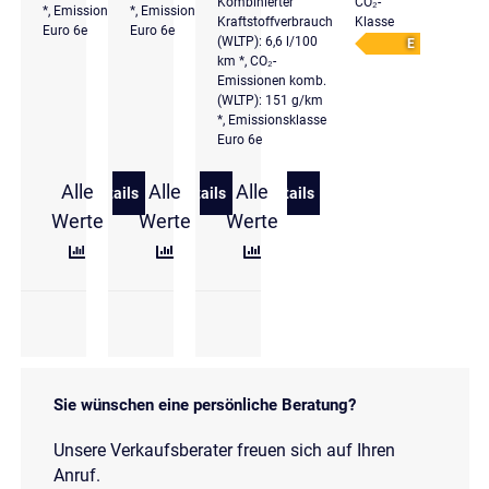
Kombinierter
CO₂-
*, Emissionsklasse
*, Emissionsklasse
Kraftstoffverbrauch
Klasse
Euro 6e
Euro 6e
(WLTP): 6,6 l/100
E
km *, CO₂-
Emissionen komb.
(WLTP): 151 g/km
*, Emissionsklasse
Euro 6e
Alle
Alle
Alle
Details
Details
Details
zu Volkswagen Caddy Edition 1.5 TSI 7-Sitzer Ansch
zu Volkswagen Caddy Goal 1.5 TSI 5J.
zu Volkswagen Caddy PanA
Werte
Werte
Werte
Sie wünschen eine persönliche Beratung?
Unsere Verkaufsberater freuen sich auf Ihren
Anruf.