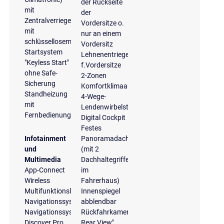
der Rückseite
mit
der
Zentralverriegelung
Vordersitze o.
mit
nur an einem
schlüssellosem
Vordersitz
Startsystem
Lehnenentriegelung
"Keyless Start"
f.Vordersitze
ohne Safe-
2-Zonen
Sicherung
Komfortklimaautomatik
Standheizung
4-Wege-
mit
Lendenwirbelstütze
Fernbedienung
Digital Cockpit
Festes
Infotainment
Panoramadach
und
(mit 2
Multimedia
Dachhaltegriffen
App-Connect
im
Wireless
Fahrerhaus)
Multifunktionslenkrad
Innenspiegel
Navigationssystem
abblendbar
Navigationssystem
Rückfahrkamera
Discover Pro
Rear View"