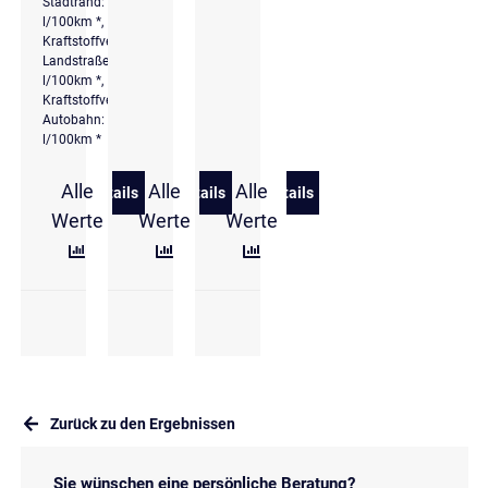
Stadtrand: 10,9
l/100km *,
Kraftstoffverbrauch
Landstraße: 10,2
l/100km *,
Kraftstoffverbrauch
Autobahn: 13,3
l/100km *
Alle
Alle
Alle
Details
Details
Details
zu Volkswagen Crafter 35 Pritsche lang DOKA 4Mot
zu Volkswagen ID.3 Pro
zu Volkswagen up! GTI
Werte
Werte
Werte
Zurück zu den Ergebnissen
Sie wünschen eine persönliche Beratung?