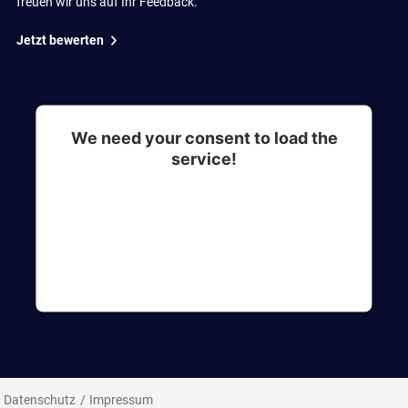
freuen wir uns auf Ihr Feedback.
Jetzt bewerten
We need your consent to load the
service!
This content is not permitted to load due to
trackers that are not disclosed to the visitor. The
website owner needs to setup the site with their
CMP to add this content to the list of
technologies used.
Datenschutz
Impressum