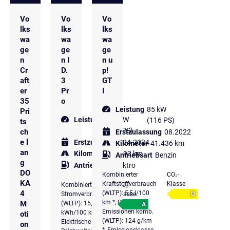
Vo
Vo
Vo
lks
lks
lks
wa
wa
wa
ge
ge
ge
n
n I
n u
Cr
D.
p!
aft
3
GT
er
Pr
I
35
o
Leistung
85 kW
Pri
Leistung
150 kW
(116 PS)
ts
(204 PS)
ch
Erstzulassung
08.2022
e l
Erstzulassung
04.2024
Kilometer
41.436 km
an
Kilometer
20.293 km
Antriebsart
Benzin
g
Antriebsart
Elektro
DO
Kombinierter
CO₂-
KA
Kraftstoffverbrauch
Klasse
Kombinierter
CO₂-
4
(WLTP): 5,5 l/100
Stromverbrauch
Klasse
D
km *, CO₂-
M
(WLTP): 15,7
A
Emissionen komb.
kWh/100 km *,
oti
(WLTP): 124 g/km
Elektrische
on
*, Emissionsklasse