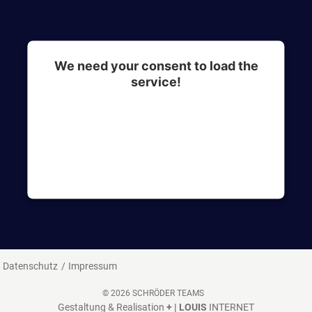
We need your consent to load the
service!
This content is not permitted to load due to
trackers that are not disclosed to the visitor. The
website owner needs to setup the site with their
CMP to add this content to the list of
technologies used.
Datenschutz
Impressum
© 2026 SCHRÖDER TEAMS
Gestaltung & Realisation
+ | LOUIS
INTERNET