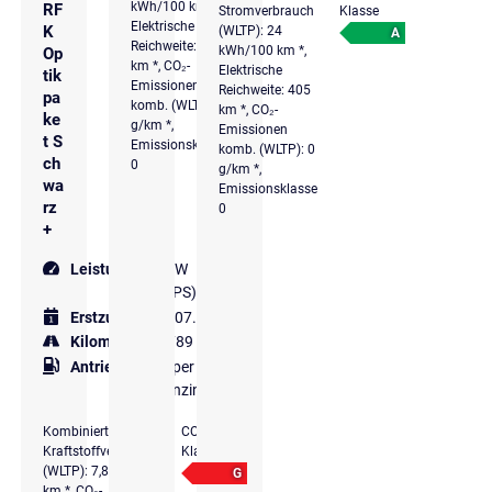
kWh/100 km *,
RF
Stromverbrauch
Klasse
Elektrische
K
(WLTP): 24
A
Reichweite: 353
kWh/100 km *,
Op
km *, CO₂-
Elektrische
tik
Emissionen
Reichweite: 405
pa
komb. (WLTP): 0
km *, CO₂-
ke
g/km *,
Emissionen
t S
Emissionsklasse
komb. (WLTP): 0
ch
0
g/km *,
wa
Emissionsklasse
rz
0
+
Leistung
228 kW
(310 PS)
Erstzulassung
07.2022
Kilometer
43.789 km
Antriebsart
Super
Benzin
Kombinierter
CO₂-
Kraftstoffverbrauch
Klasse
(WLTP): 7,8 l/100
G
km *, CO₂-