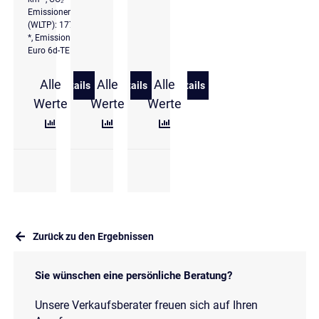
Emissionen komb.
(WLTP): 177 g/km
*, Emissionsklasse
Euro 6d-TEMP
Alle
Alle
Alle
Details
Details
Details
zu Audi S3 Lim. 2.0 TFSI quattro Pano HuD Matrix 
zu Audi Audi e-tron S quattro
zu Audi Audi e-tron 55 quat
Werte
Werte
Werte
Zurück zu den Ergebnissen
Sie wünschen eine persönliche Beratung?
Unsere Verkaufsberater freuen sich auf Ihren