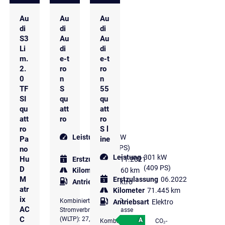
Au
Au
Au
di
di
di
S3
Au
Au
Li
di
di
m.
e-t
e-t
2.
ro
ro
0
n
n
TF
S
55
SI
qu
qu
qu
att
att
att
ro
ro
ro
S l
Leistung
370 kW
Pa
ine
(503 PS)
no
Leistung
301 kW
Hu
Erstzulassung
11.2021
(409 PS)
D
Kilometer
41.160 km
M
Erstzulassung
06.2022
Antriebsart
Elektro
atr
Kilometer
71.445 km
ix
Kombinierter
CO₂-
Antriebsart
Elektro
AC
Stromverbrauch
Klasse
C
(WLTP): 27,7
A
Kombinierter
CO₂-