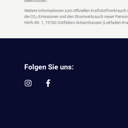
beeinflussen.
Weitere Informationen zum offiziellen Kraftstoffverbrauch
die CO₂-Emissionen und den Stromverbrauch neuer Person
Hirth-Str. 1, 73760 Ostfildern-Scharnhausen
(Leitfaden-Kra
Folgen Sie uns: