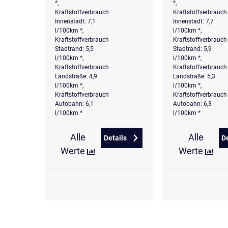
*,
*,
Kraftstoffverbrauch
Kraftstoffverbrauch
Innenstadt: 7,1
Innenstadt: 7,7
l/100km *,
l/100km *,
Kraftstoffverbrauch
Kraftstoffverbrauch
Stadtrand: 5,5
Stadtrand: 5,9
l/100km *,
l/100km *,
Kraftstoffverbrauch
Kraftstoffverbrauch
Landstraße: 4,9
Landstraße: 5,3
l/100km *,
l/100km *,
Kraftstoffverbrauch
Kraftstoffverbrauch
Autobahn: 6,1
Autobahn: 6,3
l/100km *
l/100km *
Alle
Alle
Details
D
zu Volkswagen T-Cross 1.0 l TSI
Werte
Werte