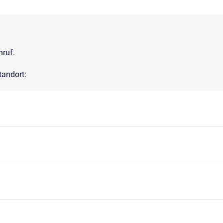
nruf.
tandort: