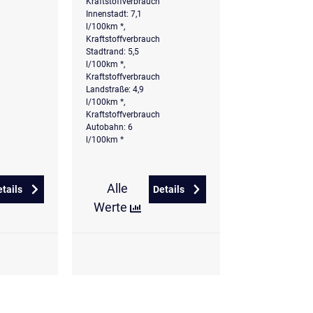
Kraftstoffverbrauch
Innenstadt: 7,1
l/100km *,
Kraftstoffverbrauch
Stadtrand: 5,5
l/100km *,
Kraftstoffverbrauch
Landstraße: 4,9
l/100km *,
Kraftstoffverbrauch
Autobahn: 6
l/100km *
Alle
etails
Details
 DSG Energy
zu Volkswagen T-Cross R-Line 1.5 TSI DSG R-Line
zu Volkswagen T-Cross 1,0 TSI
Werte