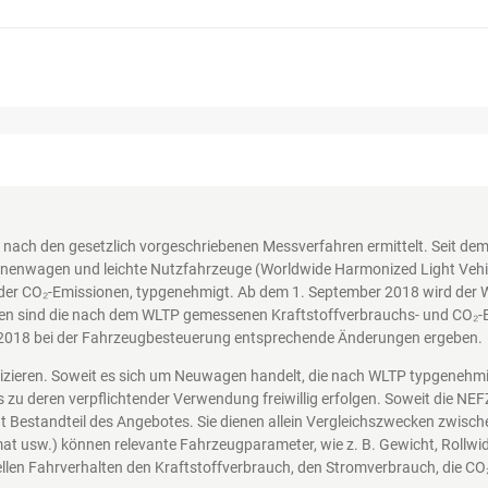
nach den gesetzlich vorgeschriebenen Messverfahren ermittelt. Seit d
nenwagen und leichte Nutzfahrzeuge (Worldwide Harmonized Light Vehicl
der CO₂-Emissionen, typgenehmigt. Ab dem 1. September 2018 wird der 
en sind die nach dem WLTP gemessenen Kraftstoffverbrauchs- und CO₂-Em
2018 bei der Fahrzeugbesteuerung entsprechende Änderungen ergeben.
nizieren. Soweit es sich um Neuwagen handelt, die nach WLTP typgenehm
s zu deren verpflichtender Verwendung freiwillig erfolgen. Soweit die N
icht Bestandteil des Angebotes. Sie dienen allein Vergleichszwecken zwi
at usw.) können relevante Fahrzeugparameter, wie z. B. Gewicht, Rollw
len Fahrverhalten den Kraftstoffverbrauch, den Stromverbrauch, die CO