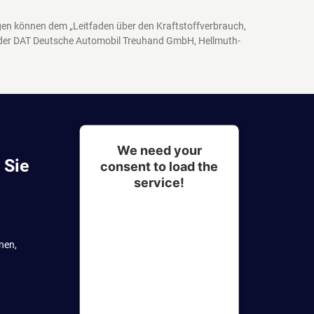
agen können dem „Leitfaden über den Kraftstoffverbrauch,
 der DAT Deutsche Automobil Treuhand GmbH, Hellmuth-
We need your
 Sie
consent to load the
service!
This content is not
permitted to load due to
nen,
trackers that are not
disclosed to the visitor.
The website owner needs
to setup the site with their
CMP to add this content to