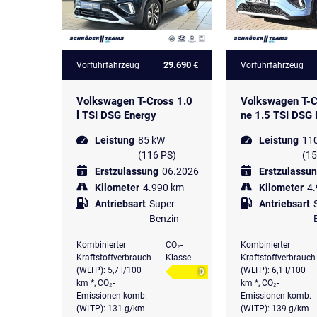
29.690 €
Vorführfahrzeug
Vorführfahrzeug
Volkswagen T-Cross 1.0
Volkswagen T-C
l TSI DSG Energy
ne 1.5 TSI DSG 
Leistung
85 kW
Leistung
11
(116 PS)
(15
Erstzulassung
06.2026
Erstzulassu
Kilometer
4.990 km
Kilometer
4
Antriebsart
Super
Antriebsart
Benzin
Kombinierter
CO₂-
Kombinierter
Kraftstoffverbrauch
Klasse
Kraftstoffverbrauch
(WLTP): 5,7 l/100
(WLTP): 6,1 l/100
D
km *, CO₂-
km *, CO₂-
Emissionen komb.
Emissionen komb.
(WLTP): 131 g/km
(WLTP): 139 g/km