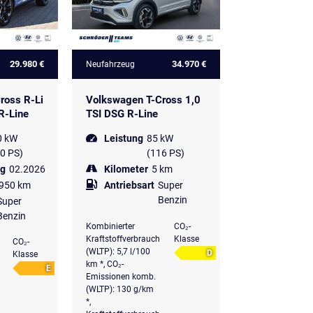
29.980 €
34.970 €
Neufahrzeug
ross R-Li
Volkswagen T-Cross 1,0
R-Line
TSI DSG R-Line
0 kW
Leistung
85 kW
0 PS)
(116 PS)
ng
02.2026
Kilometer
5 km
.950 km
Antriebsart
Super
Benzin
Super
Benzin
Kombinierter
CO₂-
Kraftstoffverbrauch
Klasse
CO₂-
(WLTP): 5,7 l/100
D
Klasse
km *, CO₂-
E
Emissionen komb.
(WLTP): 130 g/km
*,