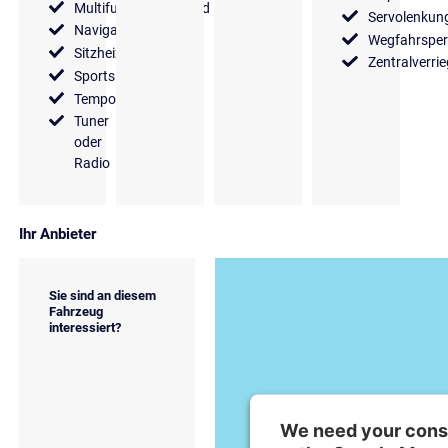
Multifunktionslenkrad
Servolenkun
Navigationssystem
Wegfahrsper
Sitzheizung
Zentralverri
Sportsitze
Tempomat
Tuner
oder
Radio
Ihr Anbieter
Sie sind an diesem
Fahrzeug
interessiert?
We need your conse