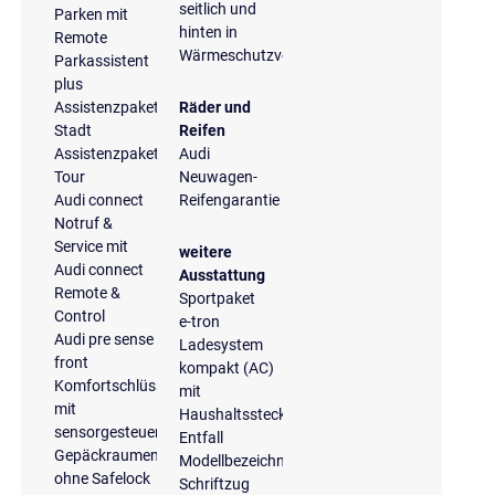
seitlich und
Parken mit
hinten in
Remote
Wärmeschutzverglasung
Parkassistent
plus
Assistenzpaket
Räder und
Stadt
Reifen
Assistenzpaket
Audi
Tour
Neuwagen-
Audi connect
Reifengarantie
Notruf &
Service mit
weitere
Audi connect
Ausstattung
Remote &
Sportpaket
Control
e-tron
Audi pre sense
Ladesystem
front
kompakt (AC)
Komfortschlüssel
mit
mit
Haushaltsstecker
sensorgesteuerter
Entfall
Gepäckraumentriegelung,
Modellbezeichnung
ohne Safelock
Schriftzug