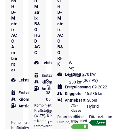
no
D
vi
H
M
H
D-
atr
D-
M
ix
M
atr
B&
atr
ix
O
ix
AC
Hu
AC
C
D
C
A
AC
B&
m
C
O
bie
RF
Leistung
195 kW
nt
K
(265 PS)
e+
Leistung
270 kW
Erstzulassung
03.2023
Leistung
195 kW
(367 PS)
Kilometer
116.230 km
(265 PS)
Erstzulassung
09.2022
Antriebsart
Super
Erstzulassung
08.2023
Kilometer
66.536 km
Hybrid
Kilometer
96.106 km
Antriebsart
Super
Kombinierter
CO₂-
Antriebsart
Super
Hybrid
Kraftstoffverbrauch
Klasse
Hybrid
(WLTP): 8 l/100 km
gewichtet
Emissionsklasse
Effizienzklasse
*, Kombinierter
kombiniert
Euro 6d-TEMP
Kombinierter
Effizienzklasse
A+++
Stromverbrauch
B
Kraftstoffverbrauch