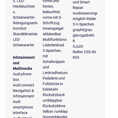
u. LED-
vorne und
und Smart
Heckleuchten
hinten,
Repair
u.
beleuchtet,
Ausbesserungen
Scheinwerfer-
vorne mit S-
möglich Räder
Reinigungsanlage
Schriftzug
5-V-Speichen
Komfort
Innenspiegel
graphitgrau
Standklimatisierung
abblendbar
glanzgedreht
LED-
Multifunktions-
8
Scheinwerfer
Lederlenkrad
5Jx20
3-Speichen,
Reifen 255/40
mit
Infotainment
R20
Schaltwippen
und
und
Multimedia
Lenkradheizung
Audi phone
Pedalerie und
box
Fußstütze in
Audi connect
Edelstahl
Navigation &
Rücksitzbank
Infotainment
umklappbar
Audi
Rücksitzlehne
smartphone
tielbar-/umklappbar
interface
Sonnenblenden