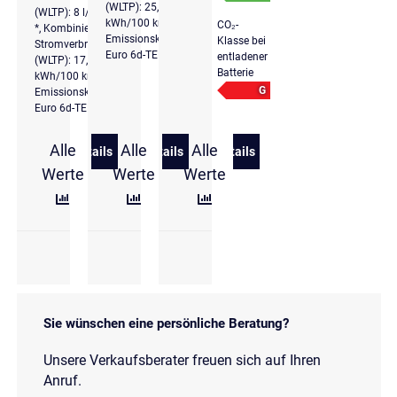
(WLTP): 25,6
(WLTP): 8 l/100 km
kWh/100 km *,
CO₂-
*, Kombinierter
Emissionsklasse
Klasse bei
Stromverbrauch
Euro 6d-TEMP
entladener
(WLTP): 17,5
Batterie
kWh/100 km *,
G
Emissionsklasse
Euro 6d-TEMP
Alle
Alle
Alle
Details
Details
Details
zu Audi A6 Avant 55 TFSI e quattro S line Pano HD
zu Audi A6 Avant 55 TFSI e quattro S l
zu Audi A6 Avant 55 TFSI 
Werte
Werte
Werte
Sie wünschen eine persönliche Beratung?
Unsere Verkaufsberater freuen sich auf Ihren
Anruf.