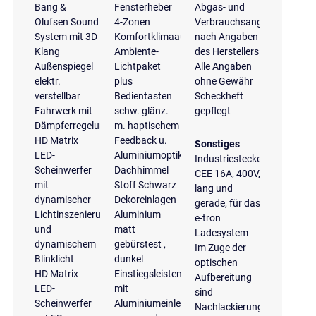
Bang &
Fensterheber
Abgas- und
Olufsen Sound
4-Zonen
Verbrauchsangaben
System mit 3D
Komfortklimaautomatik
nach Angaben
Klang
Ambiente-
des Herstellers
Außenspiegel
Lichtpaket
Alle Angaben
elektr.
plus
ohne Gewähr
verstellbar
Bedientasten
Scheckheft
Fahrwerk mit
schw. glänz.
gepflegt
Dämpferregelung
m. haptischem
HD Matrix
Feedback u.
Sonstiges
LED-
Aluminiumoptik
Industriestecker
Scheinwerfer
Dachhimmel
CEE 16A, 400V,
mit
Stoff Schwarz
lang und
dynamischer
Dekoreinlagen
gerade, für das
Lichtinszenierung
Aluminium
e-tron
und
matt
Ladesystem
dynamischem
gebürstest ,
Im Zuge der
Blinklicht
dunkel
optischen
HD Matrix
Einstiegsleisten
Aufbereitung
LED-
mit
sind
Scheinwerfer
Aluminiumeinlegern
Nachlackierungen