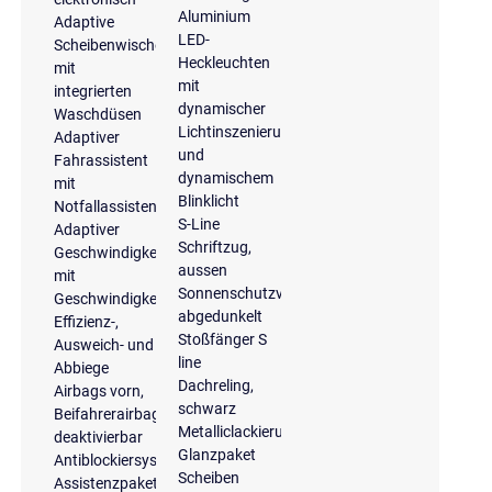
Aluminium
Adaptive
LED-
Scheibenwischer
Heckleuchten
mit
mit
integrierten
dynamischer
Waschdüsen
Lichtinszenierung
Adaptiver
und
Fahrassistent
dynamischem
mit
Blinklicht
Notfallassistent
S-Line
Adaptiver
Schriftzug,
Geschwindigkeitsassistent
aussen
mit
Sonnenschutzverglasung
Geschwindigkeitsbegrenzer,
abgedunkelt
Effizienz-,
Stoßfänger S
Ausweich- und
line
Abbiege
Dachreling,
Airbags vorn,
schwarz
Beifahrerairbag
Metalliclackierung
deaktivierbar
Glanzpaket
Antiblockiersystem
Scheiben
Assistenzpaket