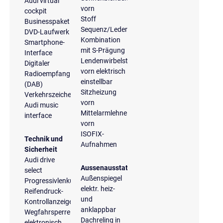
Audi virtual
vorn
cockpit
Stoff
Businesspaket
Sequenz/Leder-
DVD-Laufwerk
Kombination
Smartphone-
mit S-Prägung
Interface
Lendenwirbelstütze
Digitaler
vorn elektrisch
Radioempfang
einstellbar
(DAB)
Sitzheizung
Verkehrszeichenerkennung
vorn
Audi music
Mittelarmlehne
interface
vorn
ISOFIX-
Technik und
Aufnahmen
Sicherheit
Audi drive
Aussenausstattung
select
Außenspiegel
Progressivlenkung
elektr. heiz-
Reifendruck-
und
Kontrollanzeige
anklappbar
Wegfahrsperre
Dachreling in
elektronisch