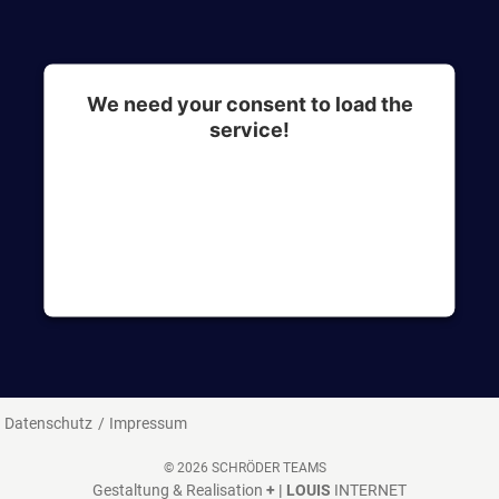
We need your consent to load the
service!
This content is not permitted to load due to
trackers that are not disclosed to the visitor. The
website owner needs to setup the site with their
CMP to add this content to the list of
technologies used.
Datenschutz
Impressum
© 2026 SCHRÖDER TEAMS
Gestaltung & Realisation
+ | LOUIS
INTERNET