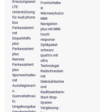
Kreuzungsassistent
Frontscheibe
LTE-
in
Unterstützung
Wärmeschutzverglasung
für Audi phone
MMI
box
Navigation
Parkassistent
plus mit MMI
mit
touch
Einparkhilfe
response
plus
Optikpaket
Parkassistent
schwarz
plus
quattro mit
Remote
ultra
Parkassistent
Technologie
plus
Radschrauben
Spurwechselwarnung
mit
mit
Diebstahlsicherung
Ausstiegswarnung
und
u.
Radlöseerkennung
Querverkehrassistent
Start-Stop-
hi.
System
Umgebungskameras
Verglasung -
Geschwindigkeitsbegrenzungsanlage