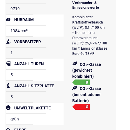
Verbrauchs- &
Emissionswerte
9719
Kombinierter
HUBRAUM
Kraftstoffverbrauch
(WLTP): 8,1 l/100 km
1984 cm³
*, Kombinierter
Stromverbrauch
VORBESITZER
(WLTP): 25,4 kWh/100
km *, Emissionsklasse
1
Euro 6d-TEMP
ANZAHL TÜREN
CO₂-Klasse
(gewichtet
5
kombiniert)
B
ANZAHL SITZPLÄTZE
CO₂-Klasse
(bei entladener
5
Batterie)
G
UMWELTPLAKETTE
grün
FARBE