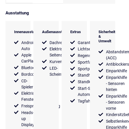
Ausstattung
Innenausstattung
Außenausstattung
Extras
Sicherheit
&
Umwelt
Android
Dachreling
Garantie
Auto
Elektrische
Lichtsensor
Abstandste
Apple
Seitenspiegel
Regensensor
(ACC)
CarPlay
Kurvenlicht
Sportfahrwerk
Antiblockier
Bluetooth
LED-
Sportpaket
Einparkhilfe
Bordcomputer
Scheinwerfer
Standheizung
Einparkhilfe
CD-
Standklimaanlage
- Sensoren
Spieler
Start-Stop
hinten
Elektrische
Automatik
Einparkhilfe
Fensterheber
Tagfahrlicht
- Sensoren
Freisprecheinrichtung
vorne
Heads-
Kindersitzbe
up
Selbstlenken
Display
Einparkhilfe