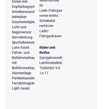
Seitenfenster
hinten inkl.
im
Kopfairbagsystem
Lade-/Fahrgastraum,
Scheibenwaschdüsen
vorne rechts
beheizbar
Schiebetür
Geschwindigkeitsbegrenzungsanlage
rechts im
Licht-und
Lade/-
Regensensor
Fahrgastraum
Servolenkung
Spurhalteassistent
Lane Assist
Räder und
Fahrer- und
Reifen
Beifahrerairbag
Ganzjahresreifen
mit
Leichtmetallräder
Beifahrerairbagdeaktivierung
"Colombo" 6,5
Alarmanlage
J x 17
Parklenkassistent
Fernlichtregulierung
Light Assist