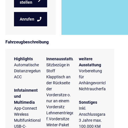
stellen
Anrufen
Fahrzeugbeschreibung
Highlights
Innenausstattung
weitere
Automatische
Sitzbezüge in
Ausstattung
Distanzregelung
Stoff
Vorbereitung
ACC
Klapptisch an
für
der Rückseite
Anhängevorrichtung
der
Nichtraucherfahrzeug
Infotainment
Vordersitze o.
und
nur an einem
Multimedia
Sonstiges
Vordersitz
App-Connect
Inkl.
Lehnenentriegelung
Wireless
Anschlussgarantie
f.Vordersitze
Multifunktionslenkrad
3 Jahre max.
Winter-Paket
USB-C-
100.000 KM