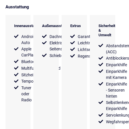
Ausstattung
Innenausstattung
Außenausstattung
Extras
Sicherheit
&
Umwelt
Android
Dachreling
Garantie
Auto
Elektrische
Leichtmetallfelgen
Abstandste
Apple
Seitenspiegel
Lichtsensor
(ACC)
CarPlay
Schiebetür
Regensensor
Antiblockier
Bluetooth
Einparkhilfe
Multifunktionslenkrad
Einparkhilfe
Sitzheizung
mit Kamera
Tempomat
Einparkhilfe
Tuner
- Sensoren
oder
hinten
Radio
Selbstlenken
Einparkhilfe
Servolenkun
Wegfahrsper