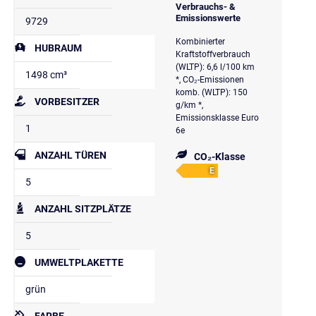
Verbrauchs- &
Emissionswerte
9729
Kombinierter
HUBRAUM
Kraftstoffverbrauch
(WLTP): 6,6 l/100 km
1498 cm³
*, CO₂-Emissionen
komb. (WLTP): 150
VORBESITZER
g/km *,
Emissionsklasse Euro
1
6e
ANZAHL TÜREN
CO₂-Klasse
E
5
ANZAHL SITZPLÄTZE
5
UMWELTPLAKETTE
grün
FARBE