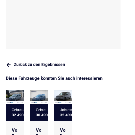
Zurück zu den Ergebnissen
Diese Fahrzeuge könnten Sie auch interessieren
Gebrauchtfahrzeug
Gebrauchtfahrzeug
Jahreswagen
32.490 €
30.490 €
32.490 €
Vo
Vo
Vo