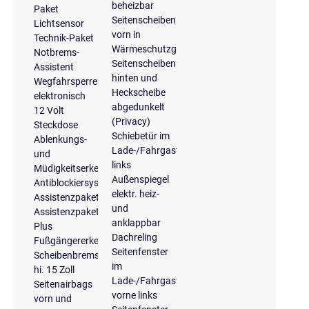
beheizbar
Paket
Seitenscheiben
Lichtsensor
vorn in
Technik-Paket
Wärmeschutzglas,
Notbrems-
Seitenscheiben
Assistent
hinten und
Wegfahrsperre
Heckscheibe
elektronisch
abgedunkelt
12 Volt
(Privacy)
Steckdose
Schiebetür im
Ablenkungs-
Lade-/Fahrgastraum,
und
links
Müdigkeitserkennung
Außenspiegel
Antiblockiersystem
elektr. heiz-
Assistenzpaket
und
Assistenzpaket
anklappbar
Plus
Dachreling
Fußgängererkennung
Seitenfenster
Scheibenbremsen
im
hi. 15 Zoll
Lade-/Fahrgastraum,
Seitenairbags
vorne links
vorn und