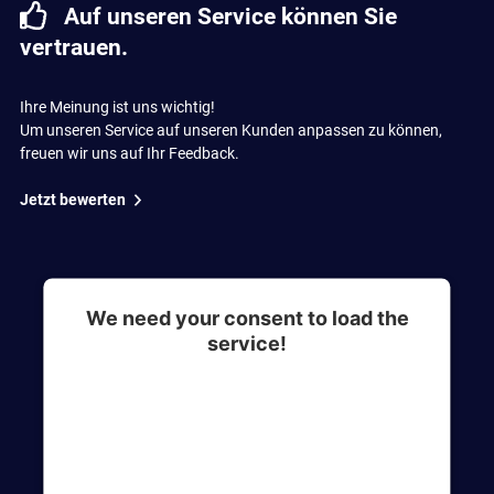
Auf unseren Service können Sie
vertrauen.
Ihre Meinung ist uns wichtig!
Um unseren Service auf unseren Kunden anpassen zu können,
freuen wir uns auf Ihr Feedback.
Jetzt bewerten
We need your consent to load the
service!
This content is not permitted to load due to
trackers that are not disclosed to the visitor. The
website owner needs to setup the site with their
CMP to add this content to the list of
technologies used.