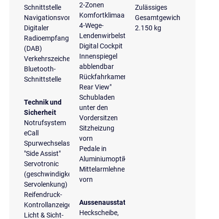
2-Zonen
Schnittstelle
Zulässiges
Komfortklimaautomatik
Navigationsvorbereitung
Gesamtgewicht
4-Wege-
Digitaler
2.150 kg
Lendenwirbelstütze
Radioempfang
Digital Cockpit
(DAB)
Innenspiegel
Verkehrszeichenerkennung
abblendbar
Bluetooth-
Rückfahrkamera
Schnittstelle
Rear View"
Schubladen
Technik und
unter den
Sicherheit
Vordersitzen
Notrufsystem
Sitzheizung
eCall
vorn
Spurwechselassistent
Pedale in
"Side Assist"
Aluminiumoptik
Servotronic
Mittelarmlehne
(geschwindigkeitsabhängige
vorn
Servolenkung)
Reifendruck-
Aussenausstattung
Kontrollanzeige
Heckscheibe,
Licht & Sicht-