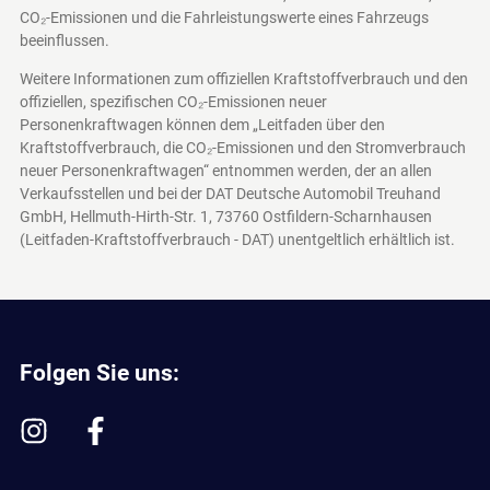
CO₂-Emissionen und die Fahrleistungswerte eines Fahrzeugs
beeinflussen.
Weitere Informationen zum offiziellen Kraftstoffverbrauch und den
offiziellen, spezifischen CO₂-Emissionen neuer
Personenkraftwagen können dem „Leitfaden über den
Kraftstoffverbrauch, die CO₂-Emissionen und den Stromverbrauch
neuer Personenkraftwagen“ entnommen werden, der an allen
Verkaufsstellen und bei der DAT Deutsche Automobil Treuhand
GmbH, Hellmuth-Hirth-Str. 1, 73760 Ostfildern-Scharnhausen
(Leitfaden-Kraftstoffverbrauch - DAT)
unentgeltlich erhältlich ist.
Folgen Sie uns: