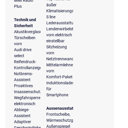
MMI Radio
äußer
Plus
Klimatisierungspaket
S line
Technik und
Lederausstattung
Sicherheit
Lendenwirbelstütze
Akustikverglasung
vorn elektrisch
Türscheiben
einstellbar
vorn
Sitzheizung
Audi drive
vorn
select
Netztrennwand
Reifendruck-
Mittelarmlehne
Kontrollanzeige
vorn
Notbrems-
Komfort-Paket
Assistent
Induktionsladeschale
Proaktives
für
Insassenschutzsystem
Smartphone
Wegfahrsperre
elektronisch
Aussenausstattung
Abbiege-
Frontscheibe,
Assistent
Wärmeschutzglas
Adaptiver
Außenspiegel
Geschwindigkeitsassistent