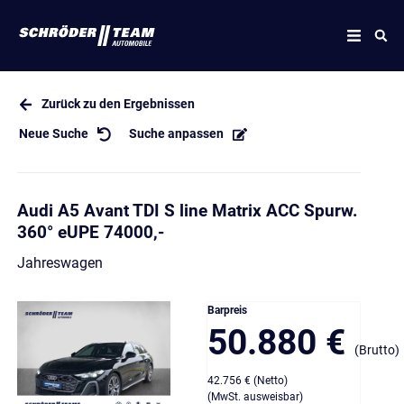
Zurück zu den Ergebnissen
Neue Suche
Suche anpassen
Audi A5 Avant TDI S line Matrix ACC Spurw.
360° eUPE 74000,-
Jahreswagen
Barpreis
50.880 €
(Brutto)
42.756 € (Netto)
(MwSt. ausweisbar)