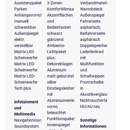
Assistenzpaket
3-Zonen-
Verbandmaterial
Parken
Komfortklimaautomatik
Warndreieck
Anhängevorrichtung
Akzentflächen
Außenspiegel
manuell
und
Fahrerseite
schwenkbar
Bedientasten
asphärisch,
Außenspiegel
schwarz
Beifahrerseite
elektr.
glänzend
asphärisch
verstellbar
Ambiente-
Doppelspeichen-
Matrix LED
Lichtpaket
Lederlenkrad
Scheinwerfer
plus
mit
Matrix LED-
Dekoreinlagen
Multifunktion
Scheinwerfer
Aluminium
und
Matrix LED-
matt gebürstet
Schaltwippen
Scheinwerfer
silber
Frontscheibe
Tech plus
Einstiegsleisten
in
mit
Akustikverglasung
Aluminiumeinlegern
Nichtraucherfahrzeug
Infotainment
vorne,
HU/AU neu
und
beleuchtet
Multimedia
Funktionspaket
Navigationssystem
Sonstige
Innenspiegel
Soundsystem
Informationen