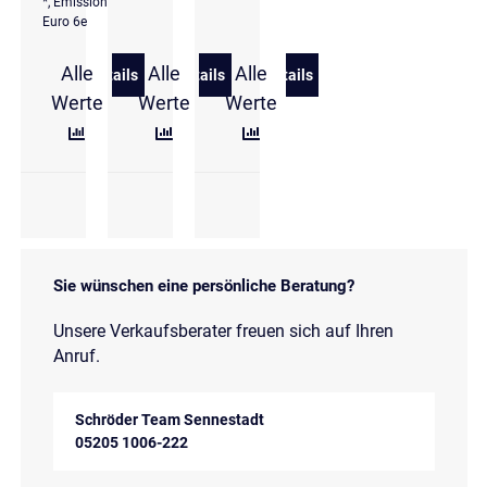
*, Emissionsklasse
Euro 6e
Alle
Alle
Alle
Details
Details
Details
zu Audi A5 Avant TDI quattro edition S line Matrix
zu Audi A5 Sportback 40 TDI S line Ma
zu Audi A5 Avant TDI quatt
Werte
Werte
Werte
Sie wünschen eine persönliche Beratung?
Unsere Verkaufsberater freuen sich auf Ihren
Anruf.
Schröder Team Sennestadt
05205 1006-222