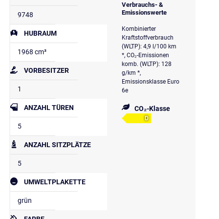
Verbrauchs- &
Emissionswerte
9748
Kombinierter
HUBRAUM
Kraftstoffverbrauch
(WLTP): 4,9 l/100 km
1968 cm³
*, CO₂-Emissionen
komb. (WLTP): 128
VORBESITZER
g/km *,
Emissionsklasse Euro
1
6e
ANZAHL TÜREN
CO₂-Klasse
D
5
ANZAHL SITZPLÄTZE
5
UMWELTPLAKETTE
grün
FARBE