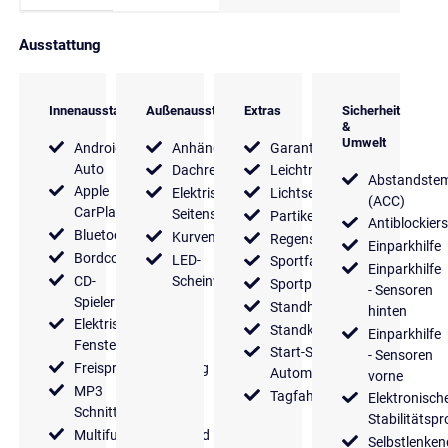
Ausstattung
Innenausstattung
Außenausstattung
Extras
Sicherheit
&
Umwelt
Android
Anhängerkupplung
Garantie
Auto
Dachreling
Leichtmetallfelgen
Abstandste
Apple
Elektrische
Lichtsensor
(ACC)
CarPlay
Seitenspiegel
Partikelfilter
Antiblockier
Bluetooth
Kurvenlicht
Regensensor
Einparkhilfe
Bordcomputer
LED-
Sportfahrwerk
Einparkhilfe
CD-
Scheinwerfer
Sportpaket
- Sensoren
Spieler
Standheizung
hinten
Elektrische
Standklimaanlage
Einparkhilfe
Fensterheber
Start-Stop
- Sensoren
Freisprecheinrichtung
Automatik
vorne
MP3
Tagfahrlicht
Elektronisch
Schnittstelle
Stabilitäts
Multifunktionslenkrad
Selbstlenken