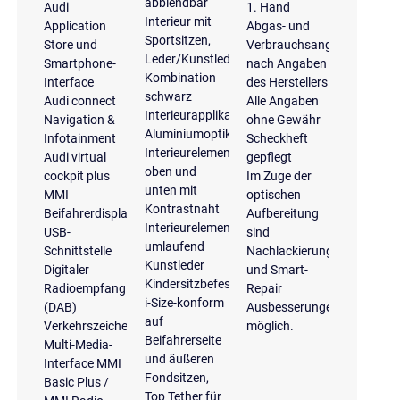
abblendbar
Audi
1. Hand
Interieur mit
Application
Abgas- und
Sportsitzen,
Store und
Verbrauchsangaben
Leder/Kunstleder-
Smartphone-
nach Angaben
Kombination
Interface
des Herstellers
schwarz
Audi connect
Alle Angaben
Interieurapplikationen
Navigation &
ohne Gewähr
Aluminiumoptik
Infotainment
Scheckheft
Interieurelemente
Audi virtual
gepflegt
oben und
cockpit plus
Im Zuge der
unten mit
MMI
optischen
Kontrastnaht
Beifahrerdisplay
Aufbereitung
Interieurelemente
USB-
sind
umlaufend
Schnittstelle
Nachlackierungen
Kunstleder
Digitaler
und Smart-
Kindersitzbefestigung
Radioempfang
Repair
i-Size-konform
(DAB)
Ausbesserungen
auf
Verkehrszeichenerkennung
möglich.
Beifahrerseite
Multi-Media-
und äußeren
Interface MMI
Fondsitzen,
Basic Plus /
Top Tether für