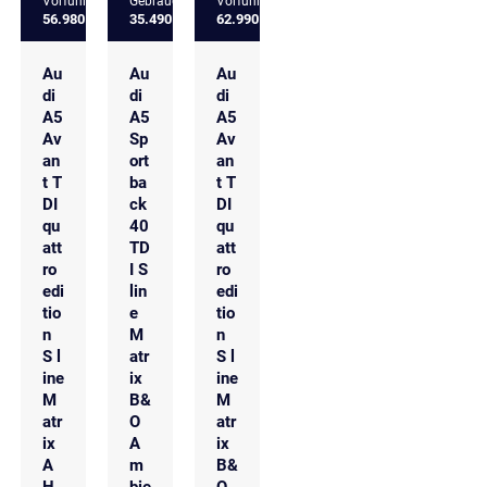
Vorführfahrzeug
Gebrauchtfahrzeug
Vorführfahrzeug
56.980 €
35.490 €
62.990 €
Au
Au
Au
di
di
di
A5
A5
A5
Av
Sp
Av
an
ort
an
t T
ba
t T
DI
ck
DI
qu
40
qu
att
TD
att
ro
I S
ro
edi
lin
edi
tio
e
tio
n
M
n
S l
atr
S l
ine
ix
ine
M
B&
M
atr
O
atr
ix
A
ix
A
m
B&
H
bie
O