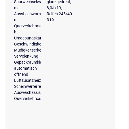
Spurwechselwarnung
glanzgedreht,
mit
8,0Jx19,
Ausstiegswarnung
Reifen 245/40
u.
R19
Querverkehrassistent
hi.
Umgebungskameras
Geschwindigkeitsbegrenzungsanlage
Müdigkeitserkennung
Servolenkung
Gepäckraumklappe
automatisch
öffnend
Luftzusatzheizung
Scheinwerferreinigungsanlage
Ausweichassistent
Querverkehrsassistent