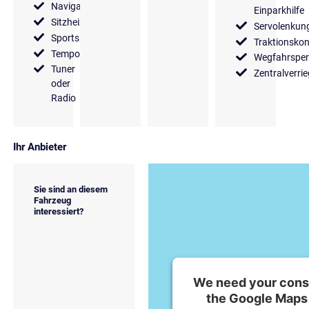
Navigationssystem
Einparkhilfe
Sitzheizung
Servolenkun
Sportsitze
Traktionskon
Tempomat
Wegfahrsper
Tuner
Zentralverri
oder
Radio
Ihr Anbieter
Sie sind an diesem
Fahrzeug
interessiert?
We need your conse
the Google Maps 