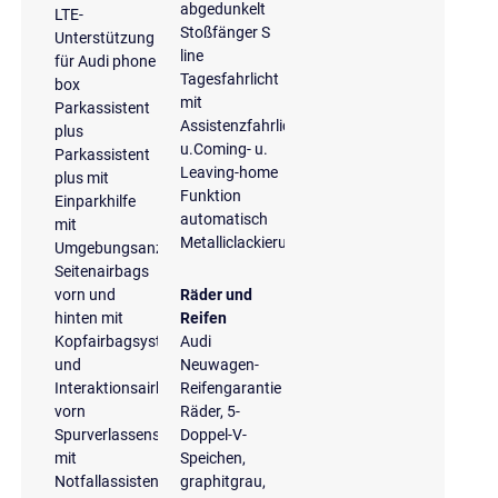
abgedunkelt
LTE-
Stoßfänger S
Unterstützung
line
für Audi phone
Tagesfahrlicht
box
mit
Parkassistent
Assistenzfahrlicht
plus
u.Coming- u.
Parkassistent
Leaving-home
plus mit
Funktion
Einparkhilfe
automatisch
mit
Metalliclackierung
Umgebungsanzeige
Seitenairbags
vorn und
Räder und
hinten mit
Reifen
Kopfairbagsystem
Audi
und
Neuwagen-
Interaktionsairbag
Reifengarantie
vorn
Räder, 5-
Spurverlassenswarnung
Doppel-V-
mit
Speichen,
Notfallassistent
graphitgrau,