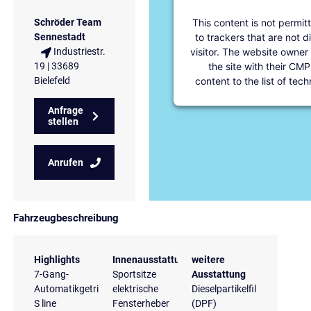
This content is not permit
Schröder Team
to trackers that are not d
Sennestadt
visitor. The website owner
Industriestr.
the site with their CMP
19 | 33689
content to the list of tec
Bielefeld
Anfrage
stellen
Anrufen
Fahrzeugbeschreibung
Highlights
Innenausstattung
weitere
7-Gang-
Sportsitze
Ausstattung
Automatikgetriebe
elektrische
Dieselpartikelfilter
S line
Fensterheber
(DPF)