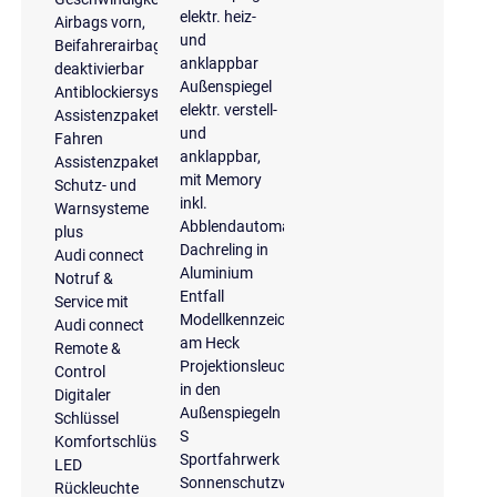
elektr. heiz-
Airbags vorn,
und
Beifahrerairbag
anklappbar
deaktivierbar
Außenspiegel
Antiblockiersystem
elektr. verstell-
Assistenzpaket
und
Fahren
anklappbar,
Assistenzpaket
mit Memory
Schutz- und
inkl.
Warnsysteme
Abblendautomatik
plus
Dachreling in
Audi connect
Aluminium
Notruf &
Entfall
Service mit
Modellkennzeichnung
Audi connect
am Heck
Remote &
Projektionsleuchte
Control
in den
Digitaler
Außenspiegeln
Schlüssel
S
Komfortschlüssel
Sportfahrwerk
LED
Sonnenschutzverglasung
Rückleuchte