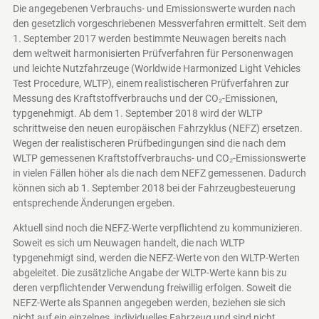
Die angegebenen Verbrauchs- und Emissionswerte wurden nach
den gesetzlich vorgeschriebenen Messverfahren ermittelt. Seit dem
1. September 2017 werden bestimmte Neuwagen bereits nach
dem weltweit harmonisierten Prüfverfahren für Personenwagen
und leichte Nutzfahrzeuge (Worldwide Harmonized Light Vehicles
Test Procedure, WLTP), einem realistischeren Prüfverfahren zur
Messung des Kraftstoffverbrauchs und der CO₂-Emissionen,
typgenehmigt. Ab dem 1. September 2018 wird der WLTP
schrittweise den neuen europäischen Fahrzyklus (NEFZ) ersetzen.
Wegen der realistischeren Prüfbedingungen sind die nach dem
WLTP gemessenen Kraftstoffverbrauchs- und CO₂-Emissionswerte
in vielen Fällen höher als die nach dem NEFZ gemessenen. Dadurch
können sich ab 1. September 2018 bei der Fahrzeugbesteuerung
entsprechende Änderungen ergeben.
Aktuell sind noch die NEFZ-Werte verpflichtend zu kommunizieren.
Soweit es sich um Neuwagen handelt, die nach WLTP
typgenehmigt sind, werden die NEFZ-Werte von den WLTP-Werten
abgeleitet. Die zusätzliche Angabe der WLTP-Werte kann bis zu
deren verpflichtender Verwendung freiwillig erfolgen. Soweit die
NEFZ-Werte als Spannen angegeben werden, beziehen sie sich
nicht auf ein einzelnes, individuelles Fahrzeug und sind nicht