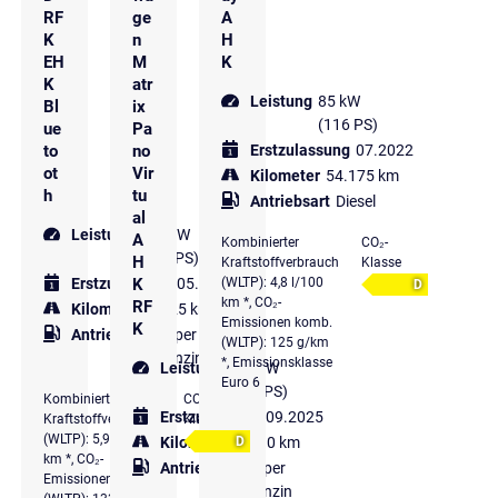
RF
ge
A
K
n
H
EH
M
K
K
atr
Leistung
85 kW
Bl
ix
(116 PS)
ue
Pa
to
no
Erstzulassung
07.2022
ot
Vir
Kilometer
54.175 km
h
tu
Antriebsart
Diesel
al
Leistung
110 kW
A
Kombinierter
CO₂-
(150 PS)
H
Kraftstoffverbrauch
Klasse
K
Erstzulassung
05.2024
(WLTP): 4,8 l/100
D
km *, CO₂-
RF
Kilometer
8.825 km
Emissionen komb.
K
Antriebsart
Super
(WLTP): 125 g/km
Benzin
*, Emissionsklasse
Leistung
140 kW
Euro 6
(190 PS)
Kombinierter
CO₂-
Erstzulassung
09.2025
Kraftstoffverbrauch
Klasse
(WLTP): 5,9 l/100
Kilometer
9.590 km
D
km *, CO₂-
Antriebsart
Super
Emissionen komb.
Benzin