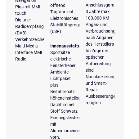
Navigation
Anschlussgarantie
öffnend
Plus mit MMI
3 Jahre max.
Tagfahrlicht
touch
100.000 KM
Elektronisches
Digitaler
Abgas- und
Stabilitätsprogramm
Radioempfang
Verbrauchsangaben
(ESP)
(DAB)
nach Angaben
Verkehrszeichenerkennung
des Herstellers
Multi-Media-
Innenausstattung
Im Zuge der
Interface MMI
Sportsitze
optischen
Radio
elektrische
Aufbereitung
Fensterheber
sind
Ambiente-
Nachlackierungen
Lichtpaket
und Smart-
plus
Repair
Beifahrersitz
Ausbesserungen
höheneinstellbar
möglich.
Dachhimmel
Stoff Schwarz
Einstiegsleisten
mit
Aluminiumeinlegern
vorn,