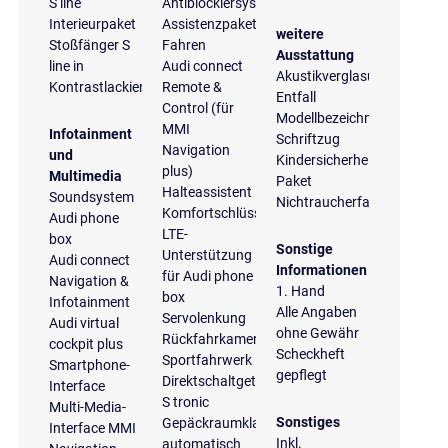
S line
Antiblockiersystem
Interieurpaket
Assistenzpaket
weitere
Stoßfänger S
Fahren
Ausstattung
line in
Audi connect
Akustikverglasung
Kontrastlackierung
Remote &
Entfall
Control (für
Modellbezeichnung
MMI
Infotainment
Schriftzug
Navigation
und
Kindersicherheits-
plus)
Multimedia
Paket
Halteassistent
Soundsystem
Nichtraucherfahrzeug
Komfortschlüssel
Audi phone
LTE-
box
Sonstige
Unterstützung
Audi connect
Informationen
für Audi phone
Navigation &
1. Hand
box
Infotainment
Alle Angaben
Servolenkung
Audi virtual
ohne Gewähr
Rückfahrkamera
cockpit plus
Scheckheft
Sportfahrwerk
Smartphone-
gepflegt
Direktschaltgetriebe
Interface
S tronic
Multi-Media-
Sonstiges
Gepäckraumklappe
Interface MMI
Inkl.
automatisch