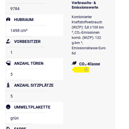
Verbrauchs- &
Emissionswerte
9784
Kombinierter
HUBRAUM
Kraftstoffverbrauch
(WLTP): 5,8 l/100 km
1498 cm³
*, CO₂-Emissionen
komb. (WLTP): 132
VORBESITZER
g/km *,
Emissionsklasse Euro
1
6d
ANZAHL TÜREN
CO₂-Klasse
D
5
ANZAHL SITZPLÄTZE
5
UMWELTPLAKETTE
grün
FARBE