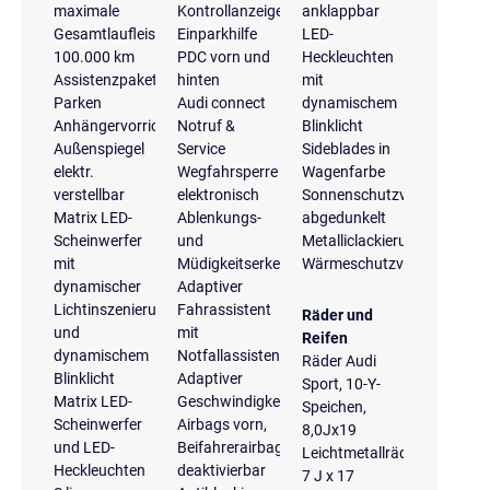
maximale
Kontrollanzeige
anklappbar
Gesamtlaufleistung
Einparkhilfe
LED-
100.000 km
PDC vorn und
Heckleuchten
Assistenzpaket
hinten
mit
Parken
Audi connect
dynamischem
Anhängervorrichtung
Notruf &
Blinklicht
Außenspiegel
Service
Sideblades in
elektr.
Wegfahrsperre
Wagenfarbe
verstellbar
elektronisch
Sonnenschutzverglasung
Matrix LED-
Ablenkungs-
abgedunkelt
Scheinwerfer
und
Metalliclackierung
mit
Müdigkeitserkennung
Wärmeschutzverglasung
dynamischer
Adaptiver
Lichtinszenierung
Fahrassistent
Räder und
und
mit
Reifen
dynamischem
Notfallassistent
Räder Audi
Blinklicht
Adaptiver
Sport, 10-Y-
Matrix LED-
Geschwindigkeitsassistent
Speichen,
Scheinwerfer
Airbags vorn,
8,0Jx19
und LED-
Beifahrerairbag
Leichtmetallräder
Heckleuchten
deaktivierbar
7 J x 17