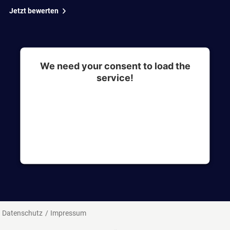
Jetzt bewerten
We need your consent to load the
service!
This content is not permitted to load due to
trackers that are not disclosed to the visitor. The
website owner needs to setup the site with their
CMP to add this content to the list of
technologies used.
Datenschutz
Impressum