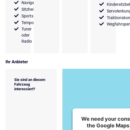
Navigationssystem
Kindersitzbe
Sitzheizung
Servolenkun
Sportsitze
Traktionskon
Tempomat
Wegfahrsper
Tuner
oder
Radio
Ihr Anbieter
Sie sind an diesem
Fahrzeug
interessiert?
We need your conse
the Google Maps 