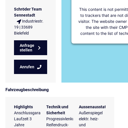
This content is not permit
Schröder Team
to trackers that are not d
Sennestadt
visitor. The website owner
Industriestr.
the site with their CMP
19 | 33689
content to the list of tec
Bielefeld
Anfrage
stellen
Anrufen
Fahrzeugbeschreibung
Highlights
Technik und
Aussenausstattung
Anschlussgarantie
Sicherheit
Außenspiegel
Laufzeit 3
Progressivlenkung
elektr. heiz-
Jahre
Reifendruck-
und