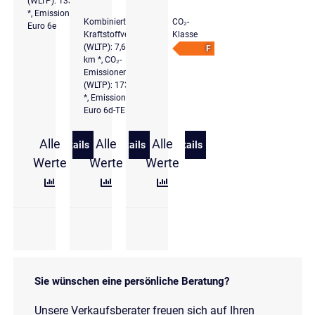
(WLTP): 133 g/km
*, Emissionsklasse
Kombinierter
CO₂-
Euro 6e
Kraftstoffverbrauch
Klasse
(WLTP): 7,6 l/100
F
km *, CO₂-
Emissionen komb.
(WLTP): 173 g/km
*, Emissionsklasse
Euro 6d-TEMP
Alle
Alle
Alle
Details
Details
Details
zu Audi Q2 35 TFSI advanced S tronic SHZ LED RFK 
zu Audi Q2 S line 40 TFSI quattro S li
zu Audi Q2 30 TDI S troni
Werte
Werte
Werte
Sie wünschen eine persönliche Beratung?
Unsere Verkaufsberater freuen sich auf Ihren