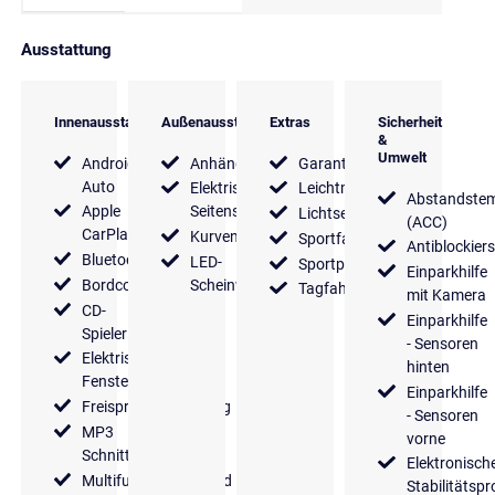
Ausstattung
Innenausstattung
Außenausstattung
Extras
Sicherheit
&
Umwelt
Android
Anhängerkupplung
Garantie
Auto
Elektrische
Leichtmetallfelgen
Abstandste
Apple
Seitenspiegel
Lichtsensor
(ACC)
CarPlay
Kurvenlicht
Sportfahrwerk
Antiblockier
Bluetooth
LED-
Sportpaket
Einparkhilfe
Bordcomputer
Scheinwerfer
Tagfahrlicht
mit Kamera
CD-
Einparkhilfe
Spieler
- Sensoren
Elektrische
hinten
Fensterheber
Einparkhilfe
Freisprecheinrichtung
- Sensoren
MP3
vorne
Schnittstelle
Elektronisch
Multifunktionslenkrad
Stabilitäts