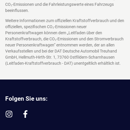
CO₂-Emissionen und die Fahrleistungswerte eines Fahrzeugs
beeinflussen.
Weitere Informationen zum offiziellen Kraftstoffverbrauch und den
offiziellen, spezifischen CO₂-Emissionen neuer
Personenkraftwagen können dem „Leitfaden über den
Kraftstoffverbrauch, die CO₂-Emissionen und den Stromverbrauch
neuer Personenkraftwagen“ entnommen werden, der an allen
Verkaufsstellen und bei der DAT Deutsche Automobil Treuhand
GmbH, Hellmuth-Hirth-Str. 1, 73760 Ostfildern-Scharnhausen
(Leitfaden-Kraftstoffverbrauch - DAT)
unentgeltlich erhältlich ist.
Folgen Sie uns: