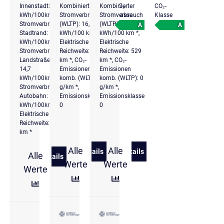
Kombinierter
Kombinierter
CO₂-
CO₂-
Innenstadt: 12
Stromverbrauch
Stromverbrauch
Klasse
Klasse
kWh/100km *,
(WLTP): 16,7
(WLTP): 16,5
Stromverbrauch
A
A
kWh/100 km *,
kWh/100 km *,
Stadtrand: 12,8
Elektrische
Elektrische
kWh/100km *,
Reichweite: 525
Reichweite: 529
Stromverbrauch
km *, CO₂-
km *, CO₂-
Landstraße:
Emissionen
Emissionen
14,7
komb. (WLTP): 0
komb. (WLTP): 0
kWh/100km *,
g/km *,
g/km *,
Stromverbrauch
Emissionsklasse
Emissionsklasse
Autobahn: 21,1
0
0
kWh/100km *,
Elektrische
Reichweite: 547
km *
Alle
Alle
Details
Details
Alle
zu Volkswagen ID.4 Pro Performance
zu Volkswagen ID.4 Pro Pe
Details
zu Volkswagen ID.4 Energy
Werte
Werte
Werte