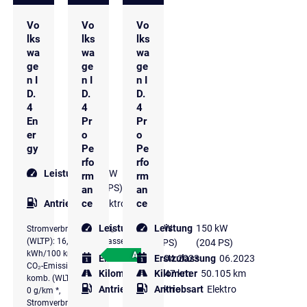
Vo
Vo
Vo
lks
lks
lks
wa
wa
wa
ge
ge
ge
n I
n I
n I
D.
D.
D.
4
4
4
En
Pr
Pr
er
o
o
gy
Pe
Pe
rfo
rfo
Leistung
245 kW
rm
rm
(333 PS)
an
an
ce
ce
Antriebsart
Elektro
Leistung
150 kW
Leistung
150 kW
Stromverbrauch
CO₂-
(WLTP): 16,2
Klasse
(204 PS)
(204 PS)
kWh/100 km *,
A
Erstzulassung
Erstzulassung
04.2023
06.2023
CO₂-Emissionen
Kilometer
48.347 km
Kilometer
50.105 km
komb. (WLTP):
Antriebsart
Elektro
Antriebsart
Elektro
0 g/km *,
Stromverbrauch