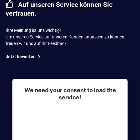
Auf unseren Service können Sie
vertrauen.
Ihre Meinung ist uns wichtig!
Um unseren Service auf unseren Kunden anpassen zu können,
freuen wir uns auf Ihr Feedback.
Jetzt bewerten
We need your consent to load the
service!
This content is not permitted to load due to
trackers that are not disclosed to the visitor. The
website owner needs to setup the site with their
CMP to add this content to the list of
technologies used.