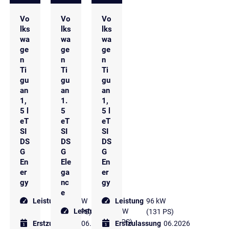
Vo
Vo
Vo
lks
lks
lks
wa
wa
wa
ge
ge
ge
n
n
n
Ti
Ti
Ti
gu
gu
gu
an
an
an
1,
1.
1,
5 l
5
5 l
eT
eT
eT
SI
SI
SI
DS
DS
DS
G
G
G
En
Ele
En
er
ga
er
gy
nc
gy
e
Leistung
110 kW
Leistung
96 kW
Leistung
110 kW
(150 PS)
(131 PS)
(150 PS)
Erstzulassung
06.2026
Erstzulassung
06.2026