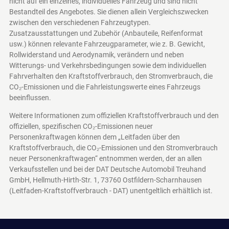
nicht auf ein einzelnes, individuelles Fahrzeug und sind nicht
Bestandteil des Angebotes. Sie dienen allein Vergleichszwecken
zwischen den verschiedenen Fahrzeugtypen.
Zusatzausstattungen und Zubehör (Anbauteile, Reifenformat
usw.) können relevante Fahrzeugparameter, wie z. B. Gewicht,
Rollwiderstand und Aerodynamik, verändern und neben
Witterungs- und Verkehrsbedingungen sowie dem individuellen
Fahrverhalten den Kraftstoffverbrauch, den Stromverbrauch, die
CO₂-Emissionen und die Fahrleistungswerte eines Fahrzeugs
beeinflussen.
Weitere Informationen zum offiziellen Kraftstoffverbrauch und den
offiziellen, spezifischen CO₂-Emissionen neuer
Personenkraftwagen können dem „Leitfaden über den
Kraftstoffverbrauch, die CO₂-Emissionen und den Stromverbrauch
neuer Personenkraftwagen“ entnommen werden, der an allen
Verkaufsstellen und bei der DAT Deutsche Automobil Treuhand
GmbH, Hellmuth-Hirth-Str. 1, 73760 Ostfildern-Scharnhausen
(Leitfaden-Kraftstoffverbrauch - DAT)
unentgeltlich erhältlich ist.