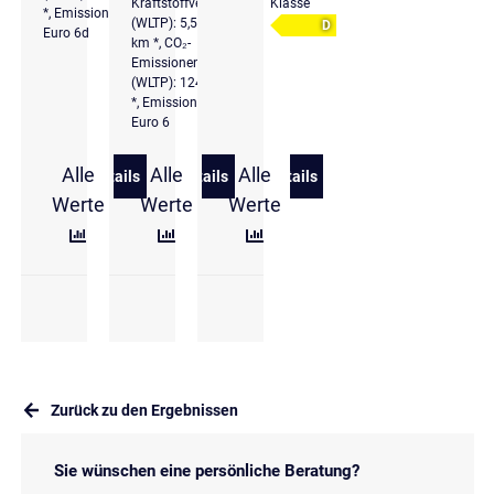
Kraftstoffverbrauch
Klasse
*, Emissionsklasse
(WLTP): 5,5 l/100
D
Euro 6d
km *, CO₂-
Emissionen komb.
(WLTP): 124 g/km
*, Emissionsklasse
Euro 6
Alle
Alle
Alle
Details
Details
Details
zu Audi A3 Sportback 40 TDI quattro S line AHK Ma
zu Audi A3 Sportback 1.5 TFSI S troni
zu Audi A3 Limo.35 TFSi S
Werte
Werte
Werte
Zurück zu den Ergebnissen
Sie wünschen eine persönliche Beratung?