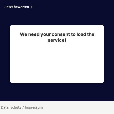
Jetzt bewerten
We need your consent to load the
service!
This content is not permitted to load due to
trackers that are not disclosed to the visitor. The
website owner needs to setup the site with their
CMP to add this content to the list of
technologies used.
Datenschutz
Impressum