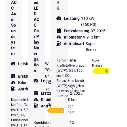
AC
ed
H
C
LE
K
Au
D
Leistung
110 kW
di
AC
(150 PS)
So
C
un
Ca
Erstzulassung
07.2025
ds
r P
Kilometer
9.913 km
ys
lay
Antriebsart
Super
te
Na
Benzin
m
vi
ga
Kombinierter
CO₂-
Leistung
147 kW
tio
Kraftstoffverbrauch
Klasse
(200 PS)
n
(WLTP): 5,2 l/100
D
km *, CO₂-
Erstzulassung
04.2022
Leistung
85 kW
Emissionen komb.
Kilometer
127.782 km
(WLTP): 118 g/km
(116 PS)
Antriebsart
Diesel
*, Emissionsklasse
Erstzulassung
12.2025
Euro 6d
Kilometer
7.200 km
Kombinierter
CO₂-
Kraftstoffverbrauch
Klasse
Antriebsart
Super
(WLTP): 5,7 l/100
E
Benzin
km *, CO₂-
Emissionen komb.
Kombinierter
CO₂-
(WLTP): 148 g/km