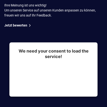
Ihre Meinung ist uns wichtig!
Um unseren Service auf unseren Kunden anpassen zu können,
freuen wir uns auf Ihr Feedback.
Jetzt bewerten
We need your consent to load the
service!
This content is not permitted to load due to
trackers that are not disclosed to the visitor. The
website owner needs to setup the site with their
CMP to add this content to the list of
technologies used.