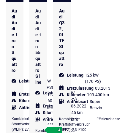
Au
Au
Au
di
di
di
Au
Au
Q3
di
di
2,
e-t
e-t
0l
ro
ro
TF
n
n
SI
S
55
qu
qu
qu
att
att
att
ro
ro
ro
Leistung
125 kW
S l
Leistung
370 kW
(170 PS)
ine
(503 PS)
Erstzulassung
03.2013
Leistung
301 kW
Erstzulassung
11.2021
Kilometer
109.400 km
(409 PS)
Kilometer
41.160 km
Antriebsart
Super
Erstzulassung
06.2022
Antriebsart
Elektro
Benzin
Kilometer
71.445 km
Kombinierter
CO₂-
Kombinierter
Effizienzklasse
Antriebsart
Elektro
Stromverbrauch
Klasse
Kraftstoffverbrauch
(WLTP): 27,7
(NEFZ): 7,3 l/100
A
Kombinierter
CO₂-