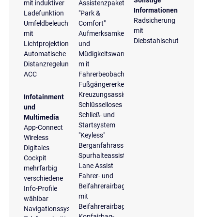
mit induktiver
Assistenzpaket
Informationen
Ladefunktion
"Park &
Radsicherung
Umfeldbeleuchtung
Comfort"
mit
mit
Aufmerksamkeits-
Diebstahlschutz
Lichtprojektion
und
Automatische
Müdigkeitswarnung
Distanzregelung
m it
ACC
Fahrerbeobachtungskamera
Fußgängererkennung
Kreuzungsassistent
Infotainment
Schlüsselloses
und
Schließ- und
Multimedia
Startsystem
App-Connect
"Keyless"
Wireless
Berganfahrassistent
Digitales
Spurhalteassistent
Cockpit
Lane Assist
mehrfarbig
Fahrer- und
verschiedene
Beifahrerairbag
Info-Profile
mit
wählbar
Beifahrerairbagdeaktivierung
Navigationssystem
Kopfairbag-