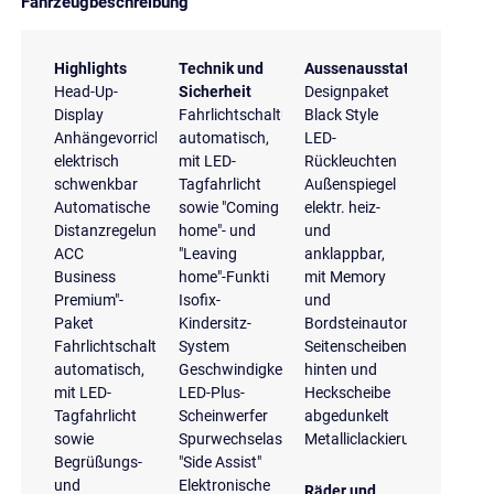
Fahrzeugbeschreibung
Highlights
Technik und
Aussenausstattung
Head-Up-
Sicherheit
Designpaket
Display
Fahrlichtschaltung
Black Style
Anhängevorrichtung
automatisch,
LED-
elektrisch
mit LED-
Rückleuchten
schwenkbar
Tagfahrlicht
Außenspiegel
Automatische
sowie "Coming
elektr. heiz-
Distanzregelung
home"- und
und
ACC
"Leaving
anklappbar,
Business
home"-Funkti
mit Memory
Premium"-
Isofix-
und
Paket
Kindersitz-
Bordsteinautomatik
Fahrlichtschaltung
System
Seitenscheiben
automatisch,
Geschwindigkeitsregelanlage
hinten und
mit LED-
LED-Plus-
Heckscheibe
Tagfahrlicht
Scheinwerfer
abgedunkelt
sowie
Spurwechselassistent
Metalliclackierung
Begrüßungs-
"Side Assist"
und
Elektronische
Räder und