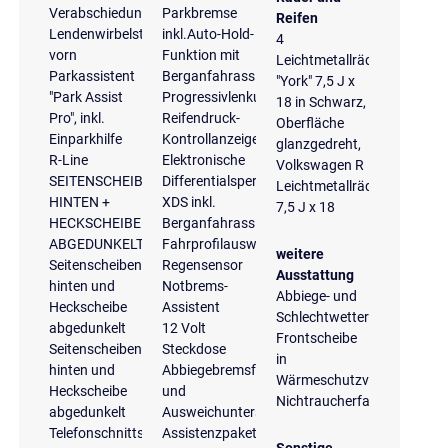
Verabschiedungslicht
Parkbremse
Reifen
Lendenwirbelstützen
inkl.Auto-Hold-
4
vorn
Funktion mit
Leichtmetallräder
Parkassistent
Berganfahrassistent
"York" 7,5 J x
"Park Assist
Progressivlenkung
18 in Schwarz,
Pro", inkl.
Reifendruck-
Oberfläche
Einparkhilfe
Kontrollanzeige
glanzgedreht,
R-Line
Elektronische
Volkswagen R
SEITENSCHEIBEN
Differentialsperre
Leichtmetallräder
HINTEN +
XDS inkl.
7,5 J x 18
HECKSCHEIBE
Berganfahrassistent
ABGEDUNKELT
Fahrprofilauswahl
weitere
Seitenscheiben
Regensensor
Ausstattung
hinten und
Notbrems-
Abbiege- und
Heckscheibe
Assistent
Schlechtwetterlicht
abgedunkelt
12 Volt
Frontscheibe
Seitenscheiben
Steckdose
in
hinten und
Abbiegebremsfunktion
Wärmeschutzverglasung
Heckscheibe
und
Nichtraucherfahrzeug
abgedunkelt
Ausweichunterstützung
Telefonschnittstelle
Assistenzpaket
Sonstige