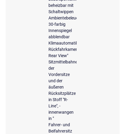
beheizbar mit
Schaltwippen
Ambientebeleuchtung
30-farbig
Innenspiegel
abblendbar
Klimaautomatik
Rückfahrkamera
Rear View"
Sitzmittelbahnen
der
Vordersitze
und der
äußeren
Rücksitzplätze
in Stoff "R-
Line", -
innenwangen
in "
Fahrer- und
Beifahrersitz