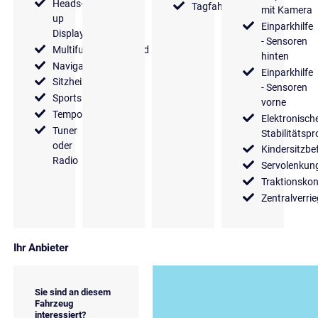
Heads-
Tagfahrlicht
mit Kamera
up
Einparkhilfe
Display
- Sensoren
Multifunktionslenkrad
hinten
Navigationssystem
Einparkhilfe
Sitzheizung
- Sensoren
Sportsitze
vorne
Tempomat
Elektronisch
Tuner
Stabilitäts
oder
Kindersitzbe
Radio
Servolenkun
Traktionskon
Zentralverri
Ihr Anbieter
Sie sind an diesem
Fahrzeug
interessiert?