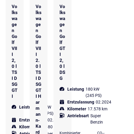
Vo
Vo
Vo
lks
lks
lks
wa
wa
wa
ge
ge
ge
n
n
n
Go
Go
Go
lf
lf
lf
VII
VII
GT
I
I
I
2,
2.
2,
0 l
0 l
0 l
TS
TS
DS
I D
I D
G
SG
SG
Leistung
180 kW
GT
GT
(245 PS)
I
I H
ar
Erstzulassung
02.2024
Leistung
180 kW
m
Kilometer
17.578 km
(245 PS)
an
Antriebsart
Super
n-
Erstzulassung
02.2023
Benzin
Ka
Kilometer
28.580 km
rd
Kombinierter
CO₂-
Antriebsart
Super