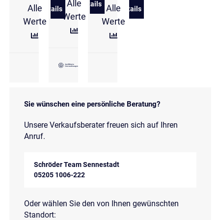
Alle
Details
Alle
Alle
zu Volkswagen Golf VIII 2.0 l TSI DSG
Details
Details
zu Volkswagen Golf VIII 2,0 l TSI DSG GTI
zu Volkswagen Golf GTI 2,0
Werte
Werte
Werte
Sie wünschen eine persönliche Beratung?
Unsere Verkaufsberater freuen sich auf Ihren
Anruf.
Schröder Team Sennestadt
05205 1006-222
Oder wählen Sie den von Ihnen gewünschten
Standort: