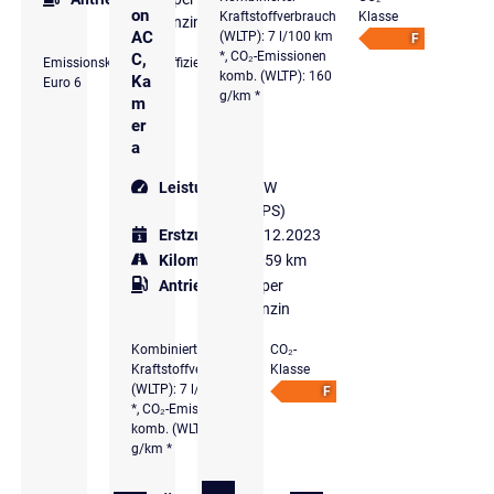
on
Kraftstoffverbrauch
Klasse
Benzin
AC
(WLTP): 7 l/100 km
F
*, CO₂-Emissionen
C,
Emissionsklasse
Effizienzklasse
komb. (WLTP): 160
Ka
Euro 6
g/km *
m
er
a
Leistung
180 kW
(245 PS)
Erstzulassung
12.2023
Kilometer
15.059 km
Antriebsart
Super
Benzin
Kombinierter
CO₂-
Kraftstoffverbrauch
Klasse
(WLTP): 7 l/100 km
F
*, CO₂-Emissionen
komb. (WLTP): 160
g/km *