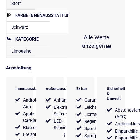
Stoff
FARBE INNENAUSSTATTUNG
Schwarz
Alle Werte
KATEGORIE
anzeigen
Limousine
Ausstattung
Innenausstattung
Außenausstattung
Extras
Sicherheit
&
Umwelt
Android
Anhängerkupplung
Garantie
Auto
Elektrische
Leichtmetallfelgen
Abstandste
Apple
Seitenspiegel
Lichtsensor
(ACC)
CarPlay
LED-
Regensensor
Antiblockier
Bluetooth
Scheinwerfer
Sportfahrwerk
Einparkhilfe
Freisprecheinrichtung
Sportpaket
Einparkhilfe