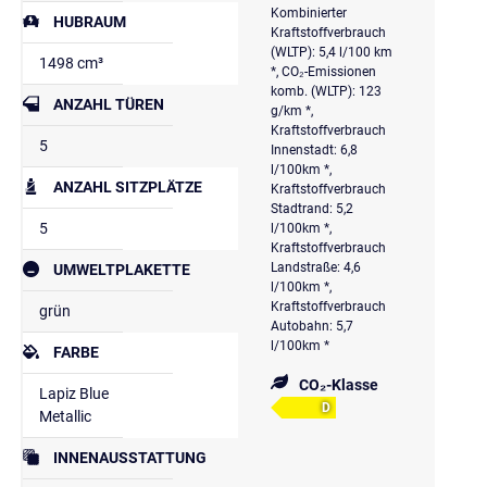
Kombinierter
HUBRAUM
Kraftstoffverbrauch
(WLTP): 5,4 l/100 km
1498 cm³
*, CO₂-Emissionen
komb. (WLTP): 123
ANZAHL TÜREN
g/km *,
Kraftstoffverbrauch
5
Innenstadt: 6,8
l/100km *,
ANZAHL SITZPLÄTZE
Kraftstoffverbrauch
Stadtrand: 5,2
5
l/100km *,
Kraftstoffverbrauch
Landstraße: 4,6
UMWELTPLAKETTE
l/100km *,
Kraftstoffverbrauch
grün
Autobahn: 5,7
l/100km *
FARBE
CO₂-Klasse
Lapiz Blue
D
Metallic
INNENAUSSTATTUNG