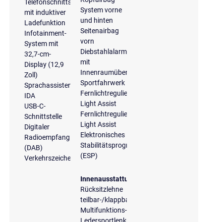
Telefonschnittstelle
System vorne
mit induktiver
und hinten
Ladefunktion
Seitenairbag
Infotainment-
vorn
System mit
Diebstahlalarmanlage
32,7-cm-
mit
Display (12,9
Innenraumüberwachung
Zoll)
Sportfahrwerk
Sprachassistent
Fernlichtregulierung
IDA
Light Assist
USB-C-
Fernlichtregulierung
Schnittstelle
Light Assist
Digitaler
Elektronisches
Radioempfang
Stabilitätsprogramm
(DAB)
(ESP)
Verkehrszeichenerkennung
Innenausstattung
Rücksitzlehne
teilbar-/klappbar
Multifunktions-
Ledersportlenkrad,