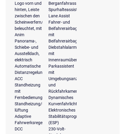
Logo vorn und
Berganfahrassistent
hinten, Leiste
Spurhalteassistent
zwischen den
Lane Assist
Scheinwerfern/Rückleuchten
Fahrer- und
beleuchtet, mit
Beifahrerairbag
Anim
mit
Panorama-,
Beifahrerairbagdeaktivierung
Schiebe- und
Diebstahlalarmanlage
Ausstelldach,
mit
elektrisch
Innenraumüberwachung
Automatische
Parkassistent
Distanzregelung
mit
ACC
Umgebungsanzeige
Standheizung
und
mit
Rückfahrkamera
Fernbedienung
Dynamisches
Standheizung/-
Kurvenfahrlicht
lüftung
Elektronisches
Adaptive
Stabilitätsprogramm
Fahrwerksregelung
(ESP)
DCC
230-Volt-