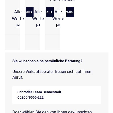
Alle
Alle
Alle
Details
Details
Details
zu Volkswagen Tiguan 2,0 l TDI DSG R-Line 4 Motion
zu Volkswagen Tiguan Life 2,0 l TDI S
zu Volkswagen Tiguan R-Li
Werte
Werte
Werte
Sie wünschen eine persönliche Beratung?
Unsere Verkaufsberater freuen sich auf Ihren
Anruf.
Schröder Team Sennestadt
05205 1006-222
Oder wählen Sie den von Ihnen gewünschten