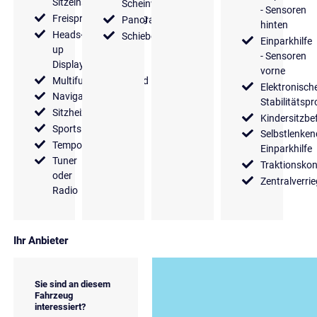
Sitzeinstellung
Scheinwerfer
- Sensoren
Freisprecheinrichtung
Panoramadach
hinten
Heads-
Schiebedach
Einparkhilfe
up
- Sensoren
Display
vorne
Multifunktionslenkrad
Elektronisch
Navigationssystem
Stabilitäts
Sitzheizung
Kindersitzbe
Sportsitze
Selbstlenken
Tempomat
Einparkhilfe
Tuner
Traktionskon
oder
Zentralverri
Radio
Ihr Anbieter
Sie sind an diesem
Fahrzeug
interessiert?