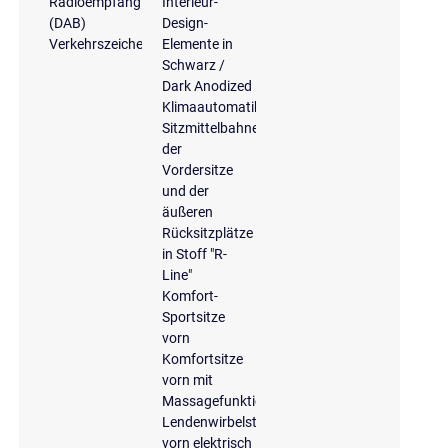
Radioempfang
Interieur-
(DAB)
Design-
Verkehrszeichenerkennung
Elemente in
Schwarz /
Dark Anodized
Klimaautomatik
Sitzmittelbahnen
der
Vordersitze
und der
äußeren
Rücksitzplätze
in Stoff "R-
Line"
Komfort-
Sportsitze
vorn
Komfortsitze
vorn mit
Massagefunktion
Lendenwirbelstütze
vorn elektrisch