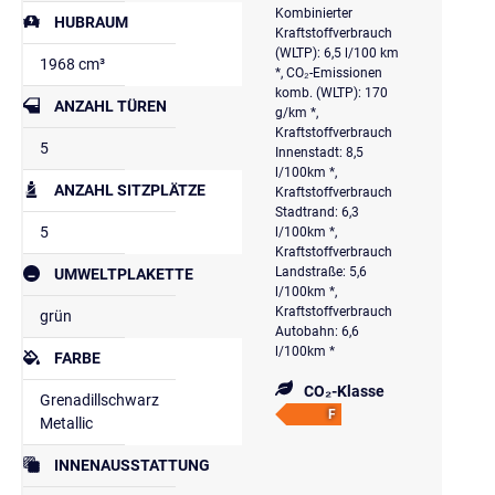
Kombinierter
HUBRAUM
Kraftstoffverbrauch
(WLTP): 6,5 l/100 km
1968 cm³
*, CO₂-Emissionen
komb. (WLTP): 170
ANZAHL TÜREN
g/km *,
Kraftstoffverbrauch
5
Innenstadt: 8,5
l/100km *,
ANZAHL SITZPLÄTZE
Kraftstoffverbrauch
Stadtrand: 6,3
5
l/100km *,
Kraftstoffverbrauch
Landstraße: 5,6
UMWELTPLAKETTE
l/100km *,
Kraftstoffverbrauch
grün
Autobahn: 6,6
l/100km *
FARBE
CO₂-Klasse
Grenadillschwarz
F
Metallic
INNENAUSSTATTUNG