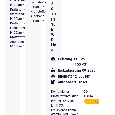
Innenstadt: 8,4
Landstraße: 4,6
2.
l/100km *,
l/100km *,
0
Kraftstoffverbrauch
Kraftstoffverbrauch
TD
Stadtrand: 6,2
Autobahn: 5,5
I 1
l/100km *,
l/100km *
Kraftstoffverbrauch
10
Landstraße: 5,4
k
l/100km *,
W
Kraftstoffverbrauch
R-
Autobahn: 6,4
Lin
l/100km *
e
Leistung
110 kW
(150 PS)
Erstzulassung
09.2025
Kilometer
2.805 km
Antriebsart
Diesel
Kombinierter
CO₂-
Kraftstoffverbrauch
Klasse
(WLTP): 5,5 l/100
E
km *, CO₂-
Emissionen komb.
(WLTP): 145 g/km *