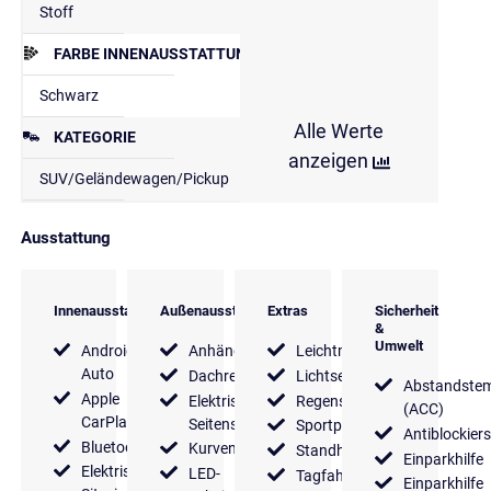
Stoff
FARBE INNENAUSSTATTUNG
Schwarz
Alle Werte
KATEGORIE
anzeigen
SUV/Geländewagen/Pickup
Ausstattung
Innenausstattung
Außenausstattung
Extras
Sicherheit
&
Umwelt
Android
Anhängerkupplung
Leichtmetallfelgen
Auto
Dachreling
Lichtsensor
Abstandste
Apple
Elektrische
Regensensor
(ACC)
CarPlay
Seitenspiegel
Sportpaket
Antiblockier
Bluetooth
Kurvenlicht
Standheizung
Einparkhilfe
Elektrische
LED-
Tagfahrlicht
Einparkhilfe