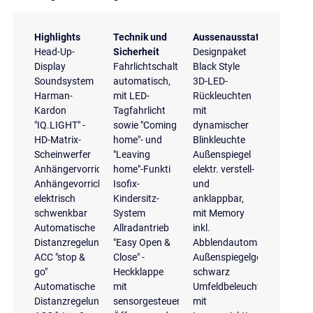
Highlights
Technik und
Aussenausstattung
Head-Up-
Sicherheit
Designpaket
Display
Fahrlichtschaltung
Black Style
Soundsystem
automatisch,
3D-LED-
Harman-
mit LED-
Rückleuchten
Kardon
Tagfahrlicht
mit
"IQ.LIGHT" -
sowie "Coming
dynamischer
HD-Matrix-
home"- und
Blinkleuchte
Scheinwerfer
"Leaving
Außenspiegel
Anhängervorrichtung
home"-Funkti
elektr. verstell-
Anhängevorrichtung
Isofix-
und
elektrisch
Kindersitz-
anklappbar,
schwenkbar
System
mit Memory
Automatische
Allradantrieb
inkl.
Distanzregelung
"Easy Open &
Abblendautomatik
ACC "stop &
Close" -
Außenspiegelgehäuse
go"
Heckklappe
schwarz
Automatische
mit
Umfeldbeleuchtung
Distanzregelung
sensorgesteuerter
mit