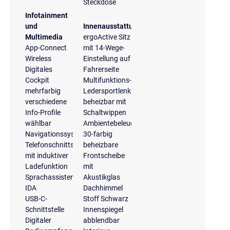
Steckdose
Infotainment
und
Innenausstattung
Multimedia
ergoActive Sitz
App-Connect
mit 14-Wege-
Wireless
Einstellung auf
Digitales
Fahrerseite
Cockpit
Multifunktions-
mehrfarbig
Ledersportlenkrad,
verschiedene
beheizbar mit
Info-Profile
Schaltwippen
wählbar
Ambientebeleuchtung
Navigationssystem
30-farbig
Telefonschnittstelle
beheizbare
mit induktiver
Frontscheibe
Ladefunktion
mit
Sprachassistent
Akustikglas
IDA
Dachhimmel
USB-C-
Stoff Schwarz
Schnittstelle
Innenspiegel
Digitaler
abblendbar