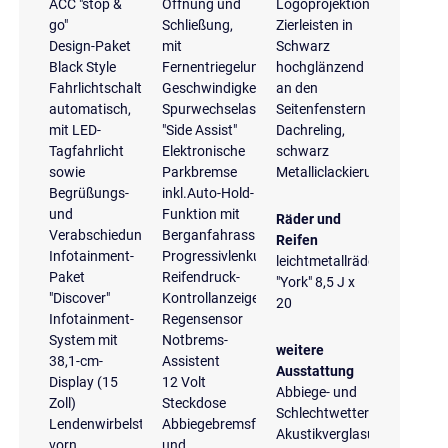
ACC "stop &
Öffnung und
Logoprojektion
go"
Schließung,
Zierleisten in
Design-Paket
mit
Schwarz
Black Style
Fernentriegelung
hochglänzend
Fahrlichtschaltung
Geschwindigkeitsregelanlage
an den
automatisch,
Spurwechselassistent
Seitenfenstern
mit LED-
"Side Assist"
Dachreling,
Tagfahrlicht
Elektronische
schwarz
sowie
Parkbremse
Metalliclackierung
Begrüßungs-
inkl.Auto-Hold-
und
Funktion mit
Räder und
Verabschiedungslicht
Berganfahrassistent
Reifen
Infotainment-
Progressivlenkung
leichtmetallräder
Paket
Reifendruck-
"York" 8,5 J x
"Discover"
Kontrollanzeige
20
Infotainment-
Regensensor
System mit
Notbrems-
weitere
38,1-cm-
Assistent
Ausstattung
Display (15
12 Volt
Abbiege- und
Zoll)
Steckdose
Schlechtwetterlicht
Lendenwirbelstützen
Abbiegebremsfunktion
Akustikverglasung
vorn
und