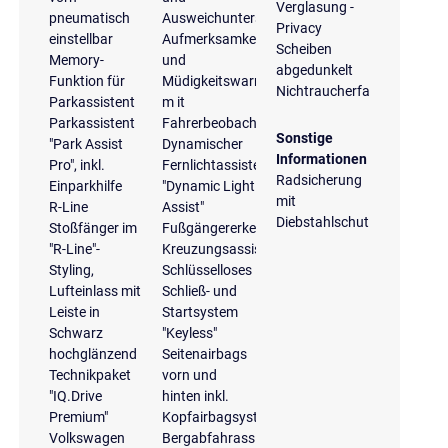
Verglasung -
pneumatisch
Ausweichunterstützung
Privacy
einstellbar
Aufmerksamkeits-
Scheiben
Memory-
und
abgedunkelt
Funktion für
Müdigkeitswarnung
Nichtraucherfahrzeug
Parkassistent
m it
Parkassistent
Fahrerbeobachtungskamera
Sonstige
"Park Assist
Dynamischer
Informationen
Pro", inkl.
Fernlichtassistent
Radsicherung
Einparkhilfe
"Dynamic Light
mit
R-Line
Assist"
Diebstahlschutz
Stoßfänger im
Fußgängererkennung
"R-Line"-
Kreuzungsassistent
Styling,
Schlüsselloses
Lufteinlass mit
Schließ- und
Leiste in
Startsystem
Schwarz
"Keyless"
hochglänzend
Seitenairbags
Technikpaket
vorn und
"IQ.Drive
hinten inkl.
Premium"
Kopfairbagsystem
Volkswagen
Bergabfahrassistent