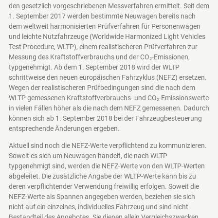
den gesetzlich vorgeschriebenen Messverfahren ermittelt. Seit dem
1. September 2017 werden bestimmte Neuwagen bereits nach
dem weltweit harmonisierten Prüfverfahren für Personenwagen
und leichte Nutzfahrzeuge (Worldwide Harmonized Light Vehicles
Test Procedure, WLTP), einem realistischeren Prüfverfahren zur
Messung des Kraftstoffverbrauchs und der CO₂-Emissionen,
typgenehmigt. Ab dem 1. September 2018 wird der WLTP
schrittweise den neuen europäischen Fahrzyklus (NEFZ) ersetzen.
Wegen der realistischeren Prüfbedingungen sind die nach dem
WLTP gemessenen Kraftstoffverbrauchs- und CO₂-Emissionswerte
in vielen Fällen höher als die nach dem NEFZ gemessenen. Dadurch
können sich ab 1. September 2018 bei der Fahrzeugbesteuerung
entsprechende Änderungen ergeben.
Aktuell sind noch die NEFZ-Werte verpflichtend zu kommunizieren.
Soweit es sich um Neuwagen handelt, die nach WLTP
typgenehmigt sind, werden die NEFZ-Werte von den WLTP-Werten
abgeleitet. Die zusätzliche Angabe der WLTP-Werte kann bis zu
deren verpflichtender Verwendung freiwillig erfolgen. Soweit die
NEFZ-Werte als Spannen angegeben werden, beziehen sie sich
nicht auf ein einzelnes, individuelles Fahrzeug und sind nicht
Bestandteil des Angebotes. Sie dienen allein Vergleichszwecken