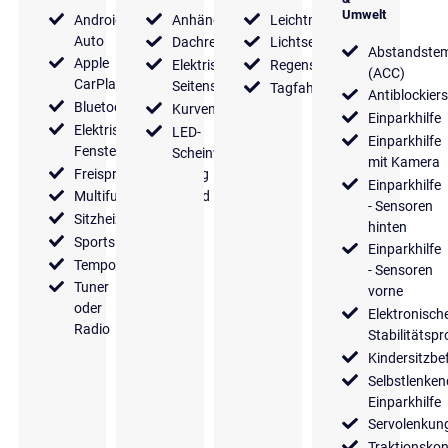
Umwelt
Android
Anhängerkupplung
Leichtmetallfelgen
Auto
Dachreling
Lichtsensor
Abstandste
Apple
Elektrische
Regensensor
(ACC)
CarPlay
Seitenspiegel
Tagfahrlicht
Antiblockier
Bluetooth
Kurvenlicht
Einparkhilfe
Elektrische
LED-
Einparkhilfe
Fensterheber
Scheinwerfer
mit Kamera
Freisprecheinrichtung
Einparkhilfe
Multifunktionslenkrad
- Sensoren
Sitzheizung
hinten
Sportsitze
Einparkhilfe
Tempomat
- Sensoren
Tuner
vorne
oder
Elektronisch
Radio
Stabilitäts
Kindersitzbe
Selbstlenken
Einparkhilfe
Servolenkun
Traktionskon