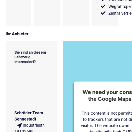
Wegfahrsper
Zentralverri
Ihr Anbieter
Sie sind an diesem
Fahrzeug
interessiert?
We need your conse
the Google Maps 
This content is not permit
Schröder Team
to trackers that are not d
Sennestadt
visitor. The website owner
Industriestr.
the site with their CMP
19 | 33689