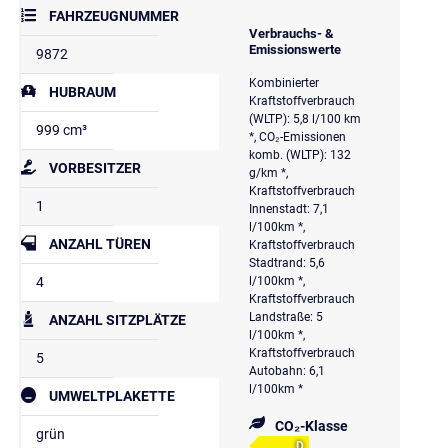
FAHRZEUGNUMMER
Verbrauchs- &
Emissionswerte
9872
Kombinierter
HUBRAUM
Kraftstoffverbrauch
(WLTP): 5,8 l/100 km
999 cm³
*, CO₂-Emissionen
komb. (WLTP): 132
VORBESITZER
g/km *,
Kraftstoffverbrauch
1
Innenstadt: 7,1
l/100km *,
ANZAHL TÜREN
Kraftstoffverbrauch
Stadtrand: 5,6
4
l/100km *,
Kraftstoffverbrauch
Landstraße: 5
ANZAHL SITZPLÄTZE
l/100km *,
Kraftstoffverbrauch
5
Autobahn: 6,1
l/100km *
UMWELTPLAKETTE
CO₂-Klasse
grün
D