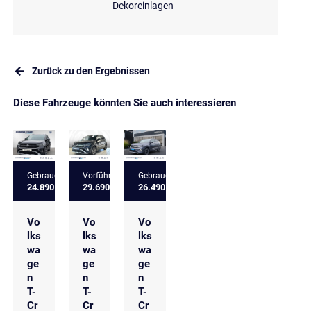
Dekoreinlagen
Zurück zu den Ergebnissen
Diese Fahrzeuge könnten Sie auch interessieren
Gebrauchtfahrzeug
Vorführfahrzeug
Gebrauchtfahrzeug
24.890 €
29.690 €
26.490 €
Vo
Vo
Vo
lks
lks
lks
wa
wa
wa
ge
ge
ge
n
n
n
T-
T-
T-
Cr
Cr
Cr