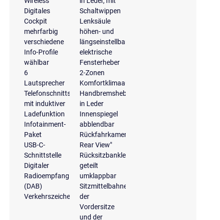
Wireless
in Leder, mit
Digitales
Schaltwippen
Cockpit
Lenksäule
mehrfarbig
höhen- und
verschiedene
längseinstellbar
Info-Profile
elektrische
wählbar
Fensterheber
6
2-Zonen
Lautsprecher
Komfortklimaautomatik
Telefonschnittstelle
Handbremshebelgriff
mit induktiver
in Leder
Ladefunktion
Innenspiegel
Infotainment-
abblendbar
Paket
Rückfahrkamera
USB-C-
Rear View"
Schnittstelle
Rücksitzbanklehne,
Digitaler
geteilt
Radioempfang
umklappbar
(DAB)
Sitzmittelbahnen
Verkehrszeichenerkennung
der
Vordersitze
und der