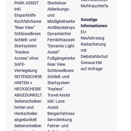
PARK ASSIST
Steckdose
Nichtraucherfahrzeug
inkl.
Ablenkungs-
Einparkhilfe
und
Sonstige
Rüchfahrkamera
Müdigkeitserkennung
Informationen
"Rear View"
Antiblockiersystem
EU-
Schlüsselloses
Dynamischer
Neufahrzeug
Schließ- und
Fernlichtassistent
Radsicherung
Startsystem
"Dynamic Light
mit
"Keyless
Assist"
Diebstahlschutz
Access" ohne
Fußgängererkennung
Genaue KM
SAFE-
Rear View
auf Anfrage
Verriegelung
Schlüsselloses
SEITENSCHEIBEN
Schließ- und
HINTEN +
Startsystem
HECKSCHEIBE
"Keyless"
ABGEDUNKELT
Travel Assist
Seitenscheiben
inkl. Lane
hinten und
Assist
Heckscheibe
Berganfahrassistent
abgedunkelt
Servolenkung
Seitenscheiben
Fahrer- und