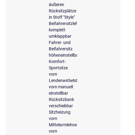
äußeren
Rücksitzplätze
in Stoff "Style"
Beifahrersitzlehne
komplett
umklappbar
Fahrer- und
Beifahrersitz
höheneinstellbar
Komfort-
Sportsitze
vorn
Lendenwirbelstütze
vorn manuell
einstellbar
Rücksitzbank
verschiebbar
Sitzheizung
vorn
Mittelarmlehne
vorn