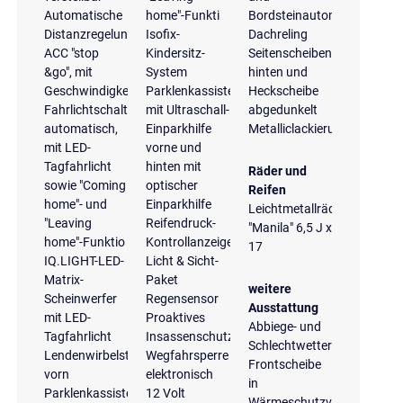
Automatische
home"-Funkti
Bordsteinautomatik
Distanzregelung
Isofix-
Dachreling
ACC "stop
Kindersitz-
Seitenscheiben
&go", mit
System
hinten und
Geschwindigkeitsbegrenzer
Parklenkassistent
Heckscheibe
Fahrlichtschaltung
mit Ultraschall-
abgedunkelt
automatisch,
Einparkhilfe
Metalliclackierung
mit LED-
vorne und
Tagfahrlicht
hinten mit
Räder und
sowie "Coming
optischer
Reifen
home"- und
Einparkhilfe
Leichtmetallräder
"Leaving
Reifendruck-
"Manila" 6,5 J x
home"-Funktio
Kontrollanzeige
17
IQ.LIGHT-LED-
Licht & Sicht-
Matrix-
Paket
weitere
Scheinwerfer
Regensensor
Ausstattung
mit LED-
Proaktives
Abbiege- und
Tagfahrlicht
Insassenschutzsystem
Schlechtwetterlicht
Lendenwirbelstützen
Wegfahrsperre
Frontscheibe
vorn
elektronisch
in
Parklenkassistent
12 Volt
Wärmeschutzverglasung