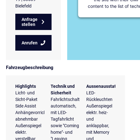
content to the list of tec
Bielefeld
Anfrage
stellen
Anrufen
Fahrzeugbeschreibung
Highlights
Technik und
Aussenausstattung
Licht- und
Sicherheit
LED-
Sicht-Paket
Fahrlichtschaltung
Rückleuchten
Side Assist
automatisch,
Außenspiegel
Anhängevorrichtung
mit LED-
elektr. heiz-
abnehmbar
Tagfahrlicht
und
Außenspiegel
sowie "Coming
anklappbar,
elektr.
home"- und
mit Memory
verstellbar
"Leaving
und