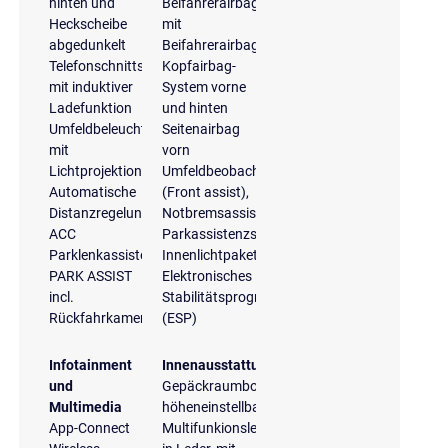
hinten und
Beifahrerairbag
Heckscheibe
mit
abgedunkelt
Beifahrerairbagdeaktivierung
Telefonschnittstelle
Kopfairbag-
mit induktiver
System vorne
Ladefunktion
und hinten
Umfeldbeleuchtung
Seitenairbag
mit
vorn
Lichtprojektion
Umfeldbeobachtungssystem
Automatische
(Front assist),
Distanzregelung
Notbremsassistent
ACC
Parkassistenzsystem
Parklenkassistent
Innenlichtpaket
PARK ASSIST
Elektronisches
incl.
Stabilitätsprogramm
Rückfahrkamera
(ESP)
Infotainment
Innenausstattung
und
Gepäckraumboden
Multimedia
höheneinstellbar
App-Connect
Multifunkionslenkrad