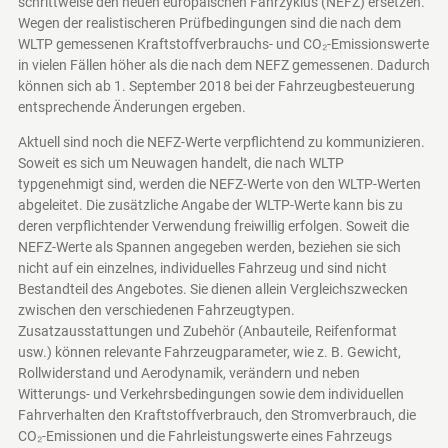
schrittweise den neuen europäischen Fahrzyklus (NEFZ) ersetzen.
Wegen der realistischeren Prüfbedingungen sind die nach dem
WLTP gemessenen Kraftstoffverbrauchs- und CO₂-Emissionswerte
in vielen Fällen höher als die nach dem NEFZ gemessenen. Dadurch
können sich ab 1. September 2018 bei der Fahrzeugbesteuerung
entsprechende Änderungen ergeben.
Aktuell sind noch die NEFZ-Werte verpflichtend zu kommunizieren.
Soweit es sich um Neuwagen handelt, die nach WLTP
typgenehmigt sind, werden die NEFZ-Werte von den WLTP-Werten
abgeleitet. Die zusätzliche Angabe der WLTP-Werte kann bis zu
deren verpflichtender Verwendung freiwillig erfolgen. Soweit die
NEFZ-Werte als Spannen angegeben werden, beziehen sie sich
nicht auf ein einzelnes, individuelles Fahrzeug und sind nicht
Bestandteil des Angebotes. Sie dienen allein Vergleichszwecken
zwischen den verschiedenen Fahrzeugtypen.
Zusatzausstattungen und Zubehör (Anbauteile, Reifenformat
usw.) können relevante Fahrzeugparameter, wie z. B. Gewicht,
Rollwiderstand und Aerodynamik, verändern und neben
Witterungs- und Verkehrsbedingungen sowie dem individuellen
Fahrverhalten den Kraftstoffverbrauch, den Stromverbrauch, die
CO₂-Emissionen und die Fahrleistungswerte eines Fahrzeugs