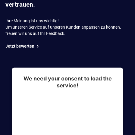
vertrauen.
Ihre Meinung ist uns wichtig!
Um unseren Service auf unseren Kunden anpassen zu können,
freuen wir uns auf Ihr Feedback.
Jetzt bewerten
We need your consent to load the
service!
This content is not permitted to load due to
trackers that are not disclosed to the visitor. The
website owner needs to setup the site with their
CMP to add this content to the list of
technologies used.