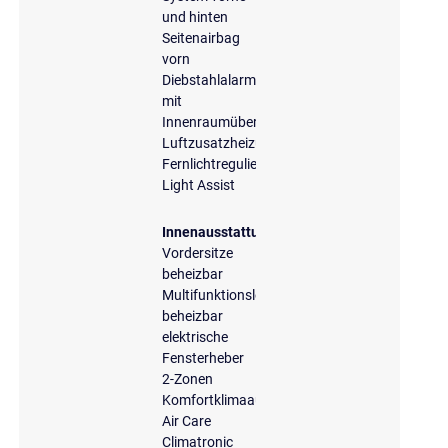
und hinten
Seitenairbag
vorn
Diebstahlalarmanlage
mit
Innenraumüberwachung
Luftzusatzheizung
Fernlichtregulierung
Light Assist
Innenausstattung
Vordersitze
beheizbar
Multifunktionslenkrad,
beheizbar
elektrische
Fensterheber
2-Zonen
Komfortklimaautomatik
Air Care
Climatronic