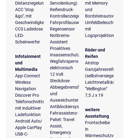
Distanzregelung
Servolenkung)
mit Memory
ACC "stop
Reifendruck-
und
&go", mit
Kontrollanzeige
Bordsteinautomatik
Geschwindigkeitsbegrenzer
Fahrprofilauswahl
Umfeldbeleuchtung
CCS Ladedose
Regensensor
mit
LED-
Notbrems-
Logoprojektion
Scheinwerfer
Assistent
Proaktives
Räder und
Insassenschutzsystem
Infotainment
Reifen
Wegfahrsperre
und
Airstop
elektronisch
Multimedia
Ganzjahresreifen
12 Volt
App-Connect
(selbstversiegelnd)
Steckdose
Wireless
Leichtmetallräder
Abbiegebremsfunktion
Navigation
"Wellington"
und
Discover Pro
7,5 J x 19
Ausweichunterstützung
Telefonschnittstelle
Antiblockiersystem
mit induktiver
weitere
Fahrassistenz-
Ladefunktion
Ausstattung
Paket: Travel
Android Auto/
Frontscheibe
Assist,
Apple CarPlay
in
Emergency
USB-C-
Wärmeschutzverglasung