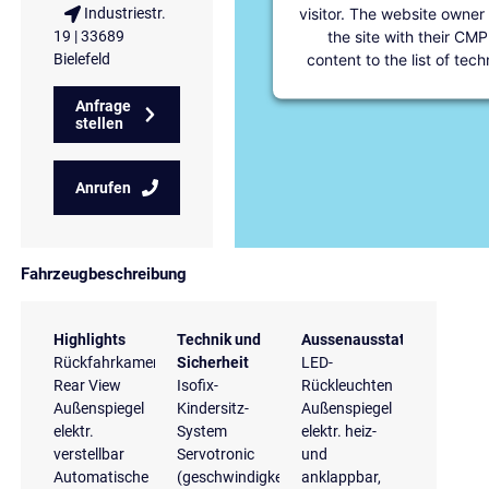
visitor. The website owner
Industriestr.
the site with their CMP
19 | 33689
content to the list of tec
Bielefeld
Anfrage
stellen
Anrufen
Fahrzeugbeschreibung
Highlights
Technik und
Aussenausstattung
Rückfahrkamera
Sicherheit
LED-
Rear View
Isofix-
Rückleuchten
Außenspiegel
Kindersitz-
Außenspiegel
elektr.
System
elektr. heiz-
verstellbar
Servotronic
und
Automatische
(geschwindigkeitsabhängige
anklappbar,