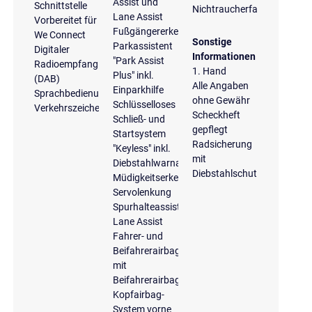
Assist und
Schnittstelle
Nichtraucherfahrzeug
Lane Assist
Vorbereitet für
Fußgängererkennung
We Connect
Sonstige
Parkassistent
Digitaler
Informationen
"Park Assist
Radioempfang
1. Hand
Plus" inkl.
(DAB)
Alle Angaben
Einparkhilfe
Sprachbedienungssystem
ohne Gewähr
Schlüsselloses
Verkehrszeichenerkennung
Scheckheft
Schließ- und
gepflegt
Startsystem
Radsicherung
"Keyless" inkl.
mit
Diebstahlwarnanlage
Diebstahlschutz
Müdigkeitserkennung
Servolenkung
Spurhalteassistent
Lane Assist
Fahrer- und
Beifahrerairbag
mit
Beifahrerairbagdeaktivierung
Kopfairbag-
System vorne