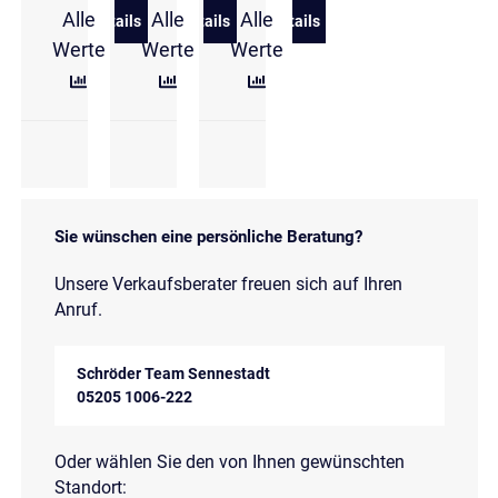
Alle
Alle
Alle
Details
Details
Details
zu Volkswagen ID.3 (E11/E12)(01.2023->2026) Pro 
zu Volkswagen ID.3 Pro 150 kW (204 P
zu Volkswagen ID.3 Pro
Werte
Werte
Werte
Sie wünschen eine persönliche Beratung?
Unsere Verkaufsberater freuen sich auf Ihren
Anruf.
Schröder Team Sennestadt
05205 1006-222
Oder wählen Sie den von Ihnen gewünschten
Standort: