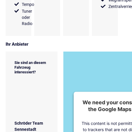
Tempomat
Zentralverri
Tuner
oder
Radio
Ihr Anbieter
Sie sind an diesem
Fahrzeug
interessiert?
We need your conse
the Google Maps 
This content is not permit
Schröder Team
to trackers that are not d
Sennestadt