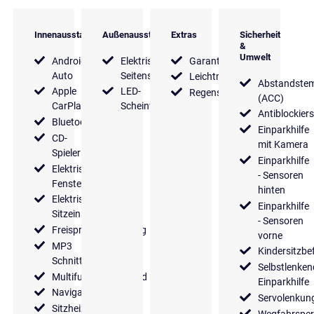
Innenausstattung
Außenausstattung
Extras
Sicherheit
&
Umwelt
Android
Elektrische
Garantie
Auto
Seitenspiegel
Leichtmetallfelgen
Abstandste
Apple
LED-
Regensensor
(ACC)
CarPlay
Scheinwerfer
Antiblockier
Bluetooth
Einparkhilfe
CD-
mit Kamera
Spieler
Einparkhilfe
Elektrische
- Sensoren
Fensterheber
hinten
Elektrische
Einparkhilfe
Sitzeinstellung
- Sensoren
Freisprecheinrichtung
vorne
MP3
Kindersitzbe
Schnittstelle
Selbstlenken
Multifunktionslenkrad
Einparkhilfe
Navigationssystem
Servolenkun
Sitzheizung
Wegfahrsper