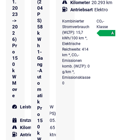
1.
(2
Kilometer
20.293 km
20
04
Antriebsart
Elektro
23
P
->
S)
Kombinierter
CO₂-
20
58
Stromverbrauch
Klasse
2
k
(WLTP): 15,7
A
kWh/100 km *,
6)
W
Elektrische
Pr
h
Reichweite: 414
o
1-
km *, CO₂-
15
Ga
Emissionen
0
ng
komb. (WLTP): 0
k
-A
g/km *,
W
ut
Emissionsklasse
M
o
0
ov
m
e
ati
k
Leistung
150 kW
Pr
(204 PS)
o
15
Erstzulassung
05.2024
0
Kilometer
25.465 km
k
Antriebsart
Elektro
W