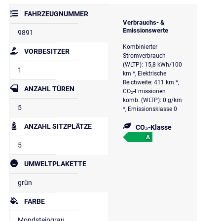
FAHRZEUGNUMMER
Verbrauchs- &
Emissionswerte
9891
Kombinierter
VORBESITZER
Stromverbrauch
(WLTP): 15,8 kWh/100
1
km *, Elektrische
Reichweite: 411 km *,
ANZAHL TÜREN
CO₂-Emissionen
komb. (WLTP): 0 g/km
5
*, Emissionsklasse 0
ANZAHL SITZPLÄTZE
CO₂-Klasse
A
5
UMWELTPLAKETTE
grün
FARBE
Mondsteingrau