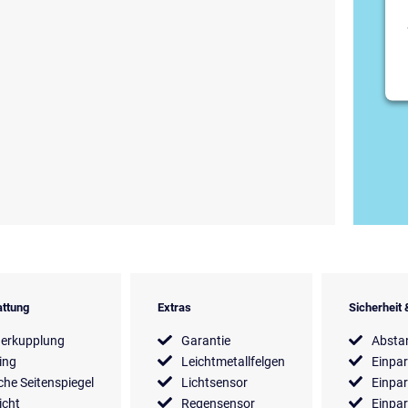
ttung
Extras
Sicherheit
erkupplung
Garantie
Absta
ing
Leichtmetallfelgen
Einpar
sche Seitenspiegel
Lichtsensor
Einpar
icht
Regensensor
Einpar