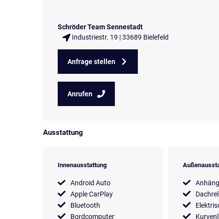
Schröder Team Sennestadt
Industriestr. 19 | 33689 Bielefeld
Anfrage stellen
Anrufen
Ausstattung
Innenausstattung
Außenaussta
Android Auto
Anhäng
Apple CarPlay
Dachrel
Bluetooth
Elektri
Bordcomputer
Kurvenl