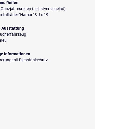
und Reifen
 Ganzjahresreifen (selbstversiegelnd)
etallräder "Hamar" 8 J x 19
e Ausstattung
aucherfahrzeug
neu
ge Informationen
herung mit Diebstahlschutz