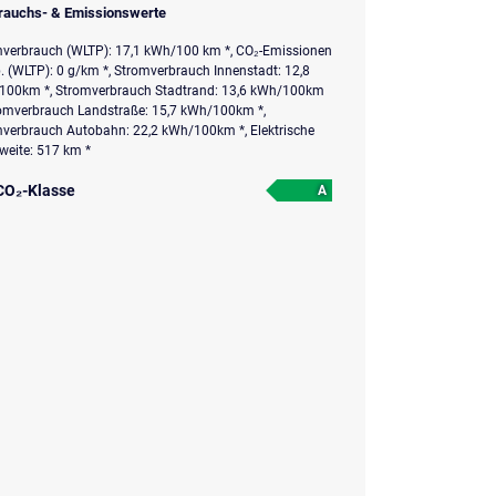
rauchs- & Emissionswerte
verbrauch (WLTP): 17,1 kWh/100 km *, CO₂-Emissionen
 (WLTP): 0 g/km *, Stromverbrauch Innenstadt: 12,8
100km *, Stromverbrauch Stadtrand: 13,6 kWh/100km
romverbrauch Landstraße: 15,7 kWh/100km *,
verbrauch Autobahn: 22,2 kWh/100km *, Elektrische
weite: 517 km *
CO₂-Klasse
A