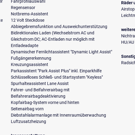
er
Fahrprofilauswahl
Räder 
Regensensor
Airstop
Notbrems-Assistent
Leichtm
te
12 Volt Steckdose
Abbiegebremsfunktion und Ausweichunterstützung
weiter
Bidirektionales Laden (Wechselstrom AC und
Nichtr
Gleichstrom DC; AC-Entladen nur möglich mit
HU/AU 
Entladeadapte
Dynamischer Fernlichtassistent "Dynamic Light Assist"
Sonsti
Fußgängererkennung
Radsic
Kreuzungsassistent
Parkassistent "Park Assist Plus" inkl. Einparkhilfe
Schlüsselloses Schließ- und Startsystem "Keyless"
Spurhalteassistent Lane Assist
Fahrer- und Beifahrerairbag mit
Beifahrerairbagdeaktivierung
Kopfairbag-System vorne und hinten
Seitenairbag vorn
Diebstahlalarmanlage mit Innenraumüberwachung
Luftzusatzheizung