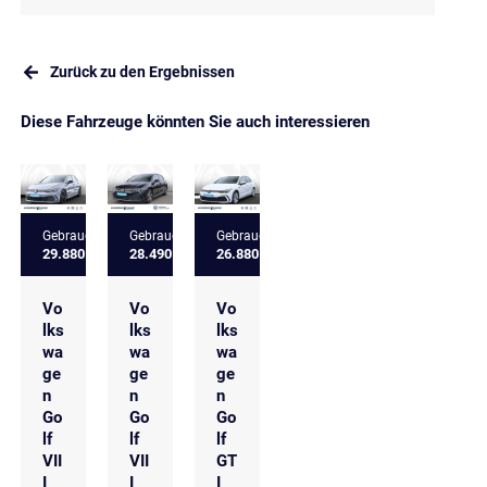
Zurück zu den Ergebnissen
Diese Fahrzeuge könnten Sie auch interessieren
Gebrauchtfahrzeug
Gebrauchtfahrzeug
Gebrauchtfahrzeug
29.880 €
28.490 €
26.880 €
Vo
Vo
Vo
lks
lks
lks
wa
wa
wa
ge
ge
ge
n
n
n
Go
Go
Go
lf
lf
lf
VII
VII
GT
I
I
I