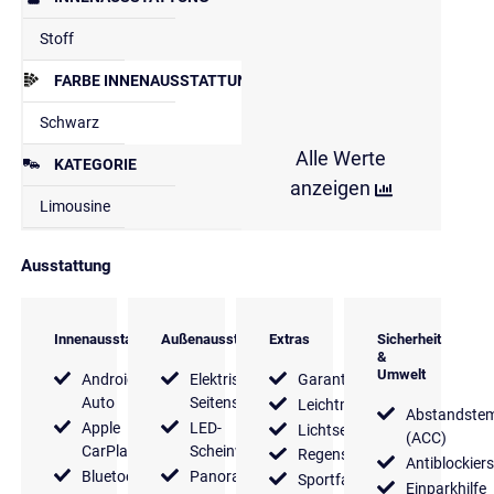
Stoff
FARBE INNENAUSSTATTUNG
Schwarz
Alle Werte
KATEGORIE
anzeigen
Limousine
Ausstattung
Innenausstattung
Außenausstattung
Extras
Sicherheit
&
Umwelt
Android
Elektrische
Garantie
Auto
Seitenspiegel
Leichtmetallfelgen
Abstandste
Apple
LED-
Lichtsensor
(ACC)
CarPlay
Scheinwerfer
Regensensor
Antiblockier
Bluetooth
Panoramadach
Sportfahrwerk
Einparkhilfe