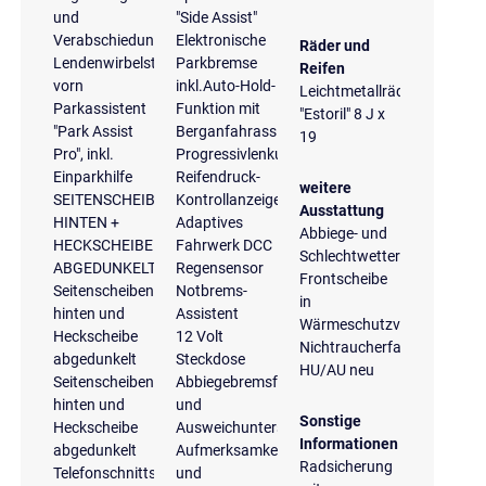
und
"Side Assist"
Verabschiedungslicht
Elektronische
Räder und
Lendenwirbelstützen
Parkbremse
Reifen
vorn
inkl.Auto-Hold-
Leichtmetallräder
Parkassistent
Funktion mit
"Estoril" 8 J x
"Park Assist
Berganfahrassistent
19
Pro", inkl.
Progressivlenkung
Einparkhilfe
Reifendruck-
weitere
SEITENSCHEIBEN
Kontrollanzeige
Ausstattung
HINTEN +
Adaptives
Abbiege- und
HECKSCHEIBE
Fahrwerk DCC
Schlechtwetterlicht
ABGEDUNKELT
Regensensor
Frontscheibe
Seitenscheiben
Notbrems-
in
hinten und
Assistent
Wärmeschutzverglasung
Heckscheibe
12 Volt
Nichtraucherfahrzeug
abgedunkelt
Steckdose
HU/AU neu
Seitenscheiben
Abbiegebremsfunktion
hinten und
und
Sonstige
Heckscheibe
Ausweichunterstützung
Informationen
abgedunkelt
Aufmerksamkeits-
Radsicherung
Telefonschnittstelle
und