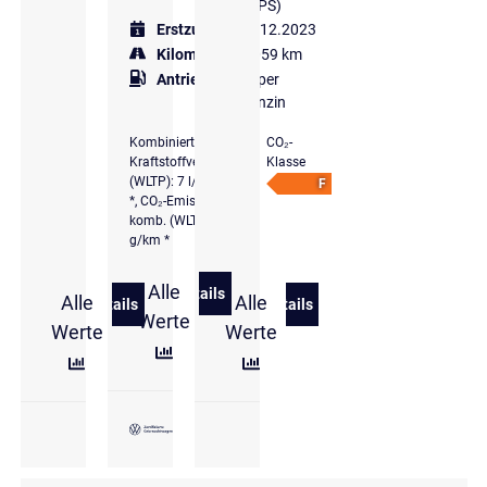
(245 PS)
Erstzulassung
12.2023
Kilometer
15.059 km
Antriebsart
Super
Benzin
Kombinierter
CO₂-
Kraftstoffverbrauch
Klasse
(WLTP): 7 l/100 km
F
*, CO₂-Emissionen
komb. (WLTP): 160
g/km *
Alle
Details
Alle
Alle
zu Volkswagen Golf VIII 2.0 l TSI DSG
Details
Details
zu Volkswagen Golf VIII 2,0 l TSI DSG GTI
zu Volkswagen Golf GTI 2,0
Werte
Werte
Werte