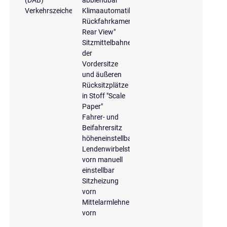
Verkehrszeichenerkennung
Klimaautomatik
Rückfahrkamera
Rear View"
Sitzmittelbahnen
der
Vordersitze
und äußeren
Rücksitzplätze
in Stoff "Scale
Paper"
Fahrer- und
Beifahrersitz
höheneinstellbar
Lendenwirbelstütze
vorn manuell
einstellbar
Sitzheizung
vorn
Mittelarmlehne
vorn