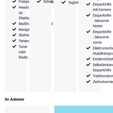
Freisprecheinrichtung
Schiebedach
Tagfahrlicht
Einparkhilfe
Heads-
mit Kamera
up
Einparkhilfe
Display
- Sensoren
Multifunktionslenkrad
hinten
Navigationssystem
Einparkhilfe
Sitzheizung
- Sensoren
Tempomat
vorne
Tuner
Elektronisch
oder
Stabilitäts
Radio
Kindersitzbe
Selbstlenken
Einparkhilfe
Traktionskon
Zentralverri
Ihr Anbieter