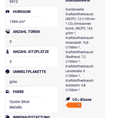
Emissionswerte
9912
Kombinierter
HUBRAUM
Kraftstoffverbrauch
(WLTP): 7,2 l/100 km
1984 cm³
*, CO₂-Emissionen
komb. (WLTP): 163
ANZAHL TÜREN
g/km *,
Kraftstoffverbrauch
5
Innenstadt: 10,8
l/100km *,
ANZAHL SITZPLÄTZE
Kraftstoffverbrauch
Stadtrand: 7,2
5
l/100km *,
Kraftstoffverbrauch
Landstraße: 6
UMWELTPLAKETTE
l/100km *,
Kraftstoffverbrauch
grün
Autobahn: 6,8
l/100km *
FARBE
CO₂-Klasse
Oyster Silver
F
Metallic
INNENAUSSTATTUNG