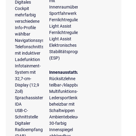
mit
Digitales
Innenraumüberwachung
Cockpit
Sportfahrwerk
mehrfarbig
Fernlichtregulierung
verschiedene
Light Assist
Info-Profile
Fernlichtregulierung
wählbar
Light Assist
Navigationssystem
Elektronisches
Telefonschnittstelle
Stabilitätsprogramm
mit induktiver
(ESP)
Ladefunktion
Infotainment-
System mit
Innenausstattung
32,7-cm-
Rücksitzlehne
Display (12,9
teilbar-/klappbar
Zoll)
Multifunktions-
Sprachassistent
Ledersportlenkrad,
IDA
beheizbar mit
USB-C-
Schaltwippen
Schnittstelle
Ambientebeleuchtung
Digitaler
30-farbig
Radioempfang
Innenspiegel
(DAB)
abblendbar