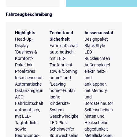
Fahrzeugbeschreibung
Highlights
Technik und
Aussenausstattung
Head-Up-
Sicherheit
Designpaket
Display
Fahrlichtschaltung
Black Style
"Business &
automatisch,
LED-
Komfort"-
mit LED-
Rückleuchten
Paket inkl.
Tagfahrlicht
Außenspiegel
Proaktives
sowie "Coming
elektr. heiz-
Insassenschutzsystem
home"- und
und
Automatische
"Leaving
anklappbar,
Distanzregelung
home"-Funkti
mit Memory
ACC
Isofix-
und
Fahrlichtschaltung
Kindersitz-
Bordsteinautomatik
automatisch,
System
Seitenscheiben
mit LED-
Geschwindigkeitsregelanlage
hinten und
Tagfahrlicht
LED-Plus-
Heckscheibe
sowie
Scheinwerfer
abgedunkelt
Begrüßungs-
Spurwechselassistent
Metalliclackierung