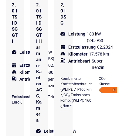
2,
2.
2,
0 l
0 l
0 l
TS
TS
DS
I D
I D
G
SG
SG
Leistung
180 kW
GT
GT
(245 PS)
I
I H
ar
Erstzulassung
02.2024
Leistung
180 kW
m
Kilometer
17.578 km
(245 PS)
an
Antriebsart
Super
n-
Erstzulassung
02.2023
Benzin
Ka
Kilometer
28.580 km
rd
Kombinierter
CO₂-
Antriebsart
Super
on
Kraftstoffverbrauch
Klasse
Benzin
AC
(WLTP): 7 l/100 km
F
*, CO₂-Emissionen
C,
Emissionsklasse
Effizienzklasse
komb. (WLTP): 160
Ka
Euro 6
g/km *
m
er
a
Leistung
180 kW