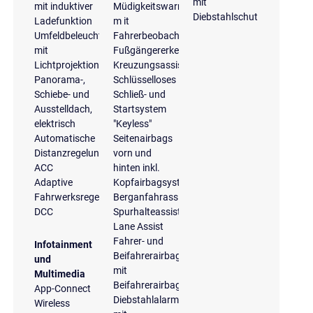
mit
mit induktiver
Müdigkeitswarnung
Diebstahlschutz
Ladefunktion
m it
Umfeldbeleuchtung
Fahrerbeobachtungskamera
mit
Fußgängererkennung
Lichtprojektion
Kreuzungsassistent
Panorama-,
Schlüsselloses
Schiebe- und
Schließ- und
Ausstelldach,
Startsystem
elektrisch
"Keyless"
Automatische
Seitenairbags
Distanzregelung
vorn und
ACC
hinten inkl.
Adaptive
Kopfairbagsystem
Fahrwerksregelung
Berganfahrassistent
DCC
Spurhalteassistent
Lane Assist
Fahrer- und
Infotainment
Beifahrerairbag
und
mit
Multimedia
Beifahrerairbagdeaktivierung
App-Connect
Diebstahlalarmanlage
Wireless