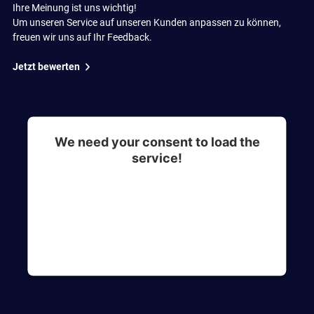
Ihre Meinung ist uns wichtig!
Um unseren Service auf unseren Kunden anpassen zu können,
freuen wir uns auf Ihr Feedback.
Jetzt bewerten
We need your consent to load the
service!
This content is not permitted to load due to
trackers that are not disclosed to the visitor. The
website owner needs to setup the site with their
CMP to add this content to the list of
technologies used.