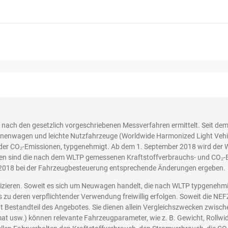
nach den gesetzlich vorgeschriebenen Messverfahren ermittelt. Seit d
nenwagen und leichte Nutzfahrzeuge (Worldwide Harmonized Light Vehicl
der CO₂-Emissionen, typgenehmigt. Ab dem 1. September 2018 wird der 
en sind die nach dem WLTP gemessenen Kraftstoffverbrauchs- und CO₂-Em
2018 bei der Fahrzeugbesteuerung entsprechende Änderungen ergeben.
nizieren. Soweit es sich um Neuwagen handelt, die nach WLTP typgenehm
s zu deren verpflichtender Verwendung freiwillig erfolgen. Soweit die N
icht Bestandteil des Angebotes. Sie dienen allein Vergleichszwecken zwi
at usw.) können relevante Fahrzeugparameter, wie z. B. Gewicht, Rollw