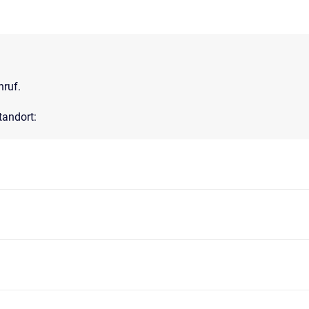
nruf.
tandort: