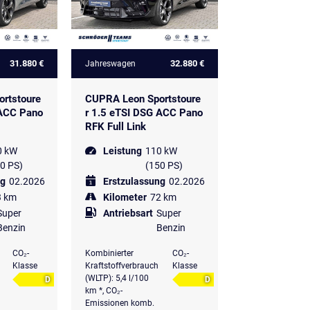
31.880 €
32.880 €
Jahreswagen
rtstoure
CUPRA Leon Sportstoure
 ACC Pano
r 1.5 eTSI DSG ACC Pano
RFK Full Link
0 kW
Leistung
110 kW
0 PS)
(150 PS)
ng
02.2026
Erstzulassung
02.2026
3 km
Kilometer
72 km
Super
Antriebsart
Super
Benzin
Benzin
CO₂-
Kombinierter
CO₂-
Klasse
Kraftstoffverbrauch
Klasse
(WLTP): 5,4 l/100
D
D
km *, CO₂-
Emissionen komb.