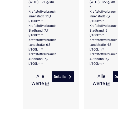
(WLTP): 171 g/km
(WLTP): 122 g/km
*,
*,
Kraftstoffverbrauch
Kraftstoffverbrauch
Innenstadt: 11,1
Innenstadt: 6,9
l/100km *,
l/100km *,
Kraftstoffverbrauch
Kraftstoffverbrauch
Stadtrand: 7,7
Stadtrand: 5
l/100km *,
l/100km *,
Kraftstoffverbrauch
Kraftstoffverbrauch
Landstraße: 6,3
Landstraße: 4,6
l/100km *,
l/100km *,
Kraftstoffverbrauch
Kraftstoffverbrauch
Autobahn: 7,2
Autobahn: 5,7
l/100km *
l/100km *
Alle
Alle
Details
D
zu CUPRA Leon 2.0 TSI VZ Senn
Werte
Werte