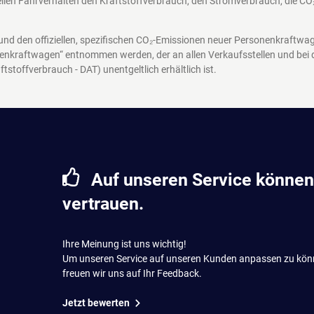
len Fahrverhalten den Kraftstoffverbrauch, den Stromverbrauch, die CO
 und den offiziellen, spezifischen CO₂-Emissionen neuer Personenkraftw
enkraftwagen“ entnommen werden, der an allen Verkaufsstellen und bei
ftstoffverbrauch - DAT)
unentgeltlich erhältlich ist.
Auf unseren Service können
vertrauen.
Ihre Meinung ist uns wichtig!
Um unseren Service auf unseren Kunden anpassen zu kön
freuen wir uns auf Ihr Feedback.
Jetzt bewerten