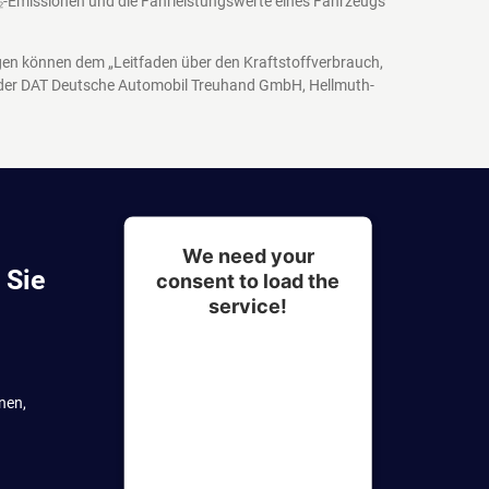
₂-Emissionen und die Fahrleistungswerte eines Fahrzeugs
agen können dem „Leitfaden über den Kraftstoffverbrauch,
 der DAT Deutsche Automobil Treuhand GmbH, Hellmuth-
We need your
 Sie
consent to load the
service!
This content is not
permitted to load due to
nen,
trackers that are not
disclosed to the visitor.
The website owner needs
to setup the site with their