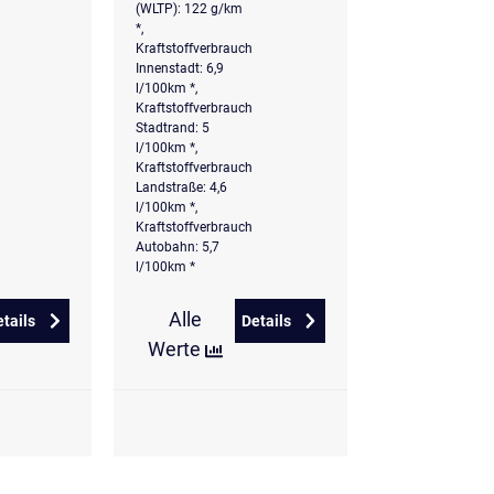
(WLTP): 122 g/km
*,
Kraftstoffverbrauch
Innenstadt: 6,9
l/100km *,
Kraftstoffverbrauch
Stadtrand: 5
l/100km *,
Kraftstoffverbrauch
Landstraße: 4,6
l/100km *,
Kraftstoffverbrauch
Autobahn: 5,7
l/100km *
Alle
etails
Details
heiser Pano DCC Memory
zu CUPRA Leon Sportstourer 1.5 eTSI DSG ACC Pano RFK Full Link
zu CUPRA Leon Sportstourer 1
Werte