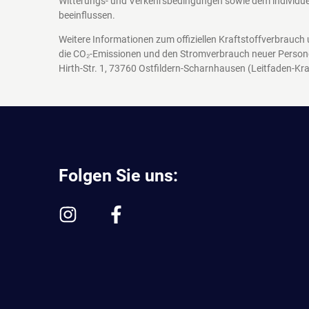
Witterungs- und Verkehrsbedingungen sowie dem individuel
beeinflussen.
Weitere Informationen zum offiziellen Kraftstoffverbrauch
die CO₂-Emissionen und den Stromverbrauch neuer Person
Hirth-Str. 1, 73760 Ostfildern-Scharnhausen
(Leitfaden-Kra
Folgen Sie uns: