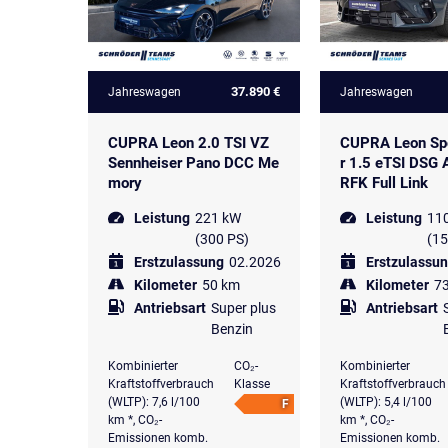
37.890 €
Jahreswagen
Jahreswagen
CUPRA Leon 2.0 TSI VZ
CUPRA Leon Spo
Sennheiser Pano DCC Me
r 1.5 eTSI DSG
mory
RFK Full Link
Leistung
221 kW
Leistung
11
(300 PS)
(15
Erstzulassung
02.2026
Erstzulassu
Kilometer
50 km
Kilometer
7
Antriebsart
Super plus
Antriebsart
Benzin
Kombinierter
CO₂-
Kombinierter
Kraftstoffverbrauch
Klasse
Kraftstoffverbrauch
(WLTP): 7,6 l/100
(WLTP): 5,4 l/100
F
km *, CO₂-
km *, CO₂-
Emissionen komb.
Emissionen komb.