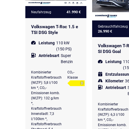
41.990 €
Neufahrzeug
Volkswagen T-Roc 1.5 e
Gebrauchtfahrzeug
26.990 €
TSI DSG Style
Leistung
110 kW
Volkswagen T-R
(150 PS)
SI DSG Goal
Antriebsart
Super
Benzin
Leistung
11
(15
Kombinierter
CO₂-
Erstzulassu
Kraftstoffverbrauch
Klasse
Kilometer
3
(WLTP): 5,8 l/100
D
Antriebsart
km *, CO₂-
Emissionen komb.
(WLTP): 132 g/km
*,
Kombinierter
Kraftstoffverbrauch
Kraftstoffverbrauch
Innenstadt: 7,3
(WLTP): 6,3 l/100
l/100km *,
km *, CO₂-
Kraftstoffverbrauch
Emissionen komb.