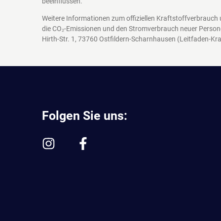
beeinflussen.
Weitere Informationen zum offiziellen Kraftstoffverbrauch
die CO₂-Emissionen und den Stromverbrauch neuer Person
Hirth-Str. 1, 73760 Ostfildern-Scharnhausen
(Leitfaden-Kra
Folgen Sie uns: