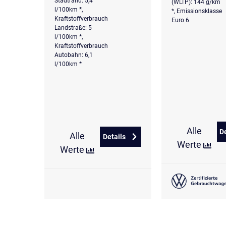
Stadtrand: 5,4
(WLTP): 144 g/km
l/100km *,
*, Emissionsklasse
Kraftstoffverbrauch
Euro 6
Landstraße: 5
l/100km *,
Kraftstoffverbrauch
Autobahn: 6,1
l/100km *
Alle
D
Alle
Details
zu Volkswagen T-Roc 1.5 eTSI DS
Werte
Werte