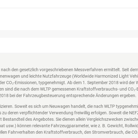
nach den gesetzlich vorgeschriebenen Messverfahren ermittelt. Seit d
nenwagen und leichte Nutzfahrzeuge (Worldwide Harmonized Light Vehicl
der CO₂-Emissionen, typgenehmigt. Ab dem 1. September 2018 wird der 
en sind die nach dem WLTP gemessenen Kraftstoffverbrauchs- und CO₂-Em
2018 bei der Fahrzeugbesteuerung entsprechende Änderungen ergeben.
nizieren. Soweit es sich um Neuwagen handelt, die nach WLTP typgenehm
s zu deren verpflichtender Verwendung freiwillig erfolgen. Soweit die N
icht Bestandteil des Angebotes. Sie dienen allein Vergleichszwecken zwi
at usw.) können relevante Fahrzeugparameter, wie z. B. Gewicht, Rollw
len Fahrverhalten den Kraftstoffverbrauch, den Stromverbrauch, die CO