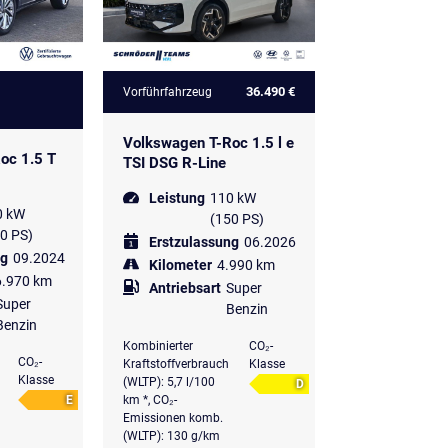
36.490 €
Vorführfahrzeug
Volkswagen T-Roc 1.5 l e
oc 1.5 T
TSI DSG R-Line
Leistung
110 kW
0 kW
(150 PS)
0 PS)
Erstzulassung
06.2026
ng
09.2024
Kilometer
4.990 km
6.970 km
Antriebsart
Super
Super
Benzin
Benzin
Kombinierter
CO₂-
CO₂-
Kraftstoffverbrauch
Klasse
Klasse
(WLTP): 5,7 l/100
D
E
km *, CO₂-
Emissionen komb.
(WLTP): 130 g/km