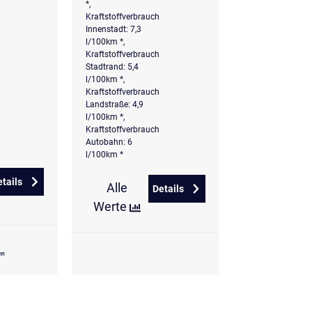
*,
Kraftstoffverbrauch
Innenstadt: 7,3
l/100km *,
Kraftstoffverbrauch
Stadtrand: 5,4
l/100km *,
Kraftstoffverbrauch
Landstraße: 4,9
l/100km *,
Kraftstoffverbrauch
Autobahn: 6
l/100km *
etails
Alle
zu Volkswagen T-Roc 1.5 TSI DSG Goal
Details
G Style
zu Volkswagen T-Roc 1.5 l eTS
Werte