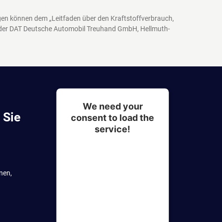
agen können dem „Leitfaden über den Kraftstoffverbrauch,
 der DAT Deutsche Automobil Treuhand GmbH, Hellmuth-
We need your
 Sie
consent to load the
service!
This content is not
permitted to load due to
nen,
trackers that are not
disclosed to the visitor.
The website owner needs
to setup the site with their
CMP to add this content to