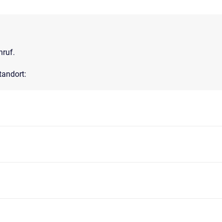
nruf.
tandort: