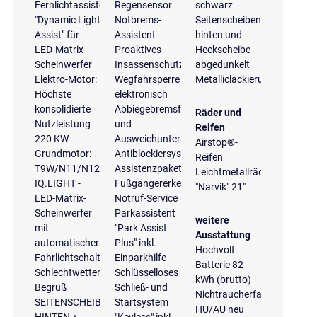
Fernlichtassistent
Regensensor
schwarz
"Dynamic Light
Notbrems-
Seitenscheiben
Assist" für
Assistent
hinten und
LED-Matrix-
Proaktives
Heckscheibe
Scheinwerfer
Insassenschutzsystem
abgedunkelt
Elektro-Motor:
Wegfahrsperre
Metalliclackierung
Höchste
elektronisch
konsolidierte
Abbiegebremsfunktion
Räder und
Nutzleistung
und
Reifen
220 KW
Ausweichunterstützung
Airstop®-
Grundmotor:
Antiblockiersystem
Reifen
T9W/N11/N12/N23/T65/T1V/T0V/TI3
Assistenzpaket
Leichtmetallräder
IQ.LIGHT -
Fußgängererkennung
"Narvik" 21"
LED-Matrix-
Notruf-Service
Scheinwerfer
Parkassistent
weitere
mit
"Park Assist
Ausstattung
automatischer
Plus" inkl.
Hochvolt-
Fahrlichtschaltung,
Einparkhilfe
Batterie 82
Schlechtwetterlicht,
Schlüsselloses
kWh (brutto)
Begrüß
Schließ- und
Nichtraucherfahrzeug
SEITENSCHEIBEN
Startsystem
HU/AU neu