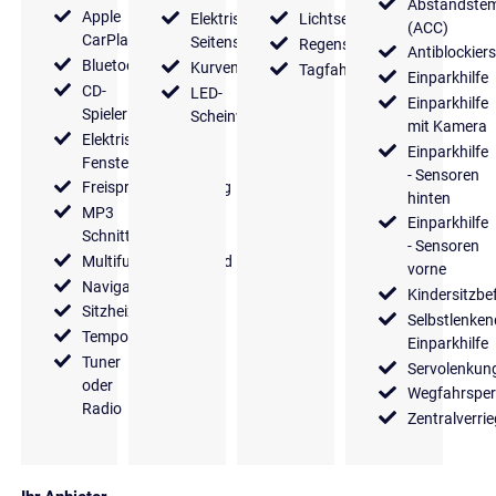
Abstandste
Apple
Elektrische
Lichtsensor
(ACC)
CarPlay
Seitenspiegel
Regensensor
Antiblockier
Bluetooth
Kurvenlicht
Tagfahrlicht
Einparkhilfe
CD-
LED-
Einparkhilfe
Spieler
Scheinwerfer
mit Kamera
Elektrische
Einparkhilfe
Fensterheber
- Sensoren
Freisprecheinrichtung
hinten
MP3
Einparkhilfe
Schnittstelle
- Sensoren
Multifunktionslenkrad
vorne
Navigationssystem
Kindersitzbe
Sitzheizung
Selbstlenken
Tempomat
Einparkhilfe
Tuner
Servolenkun
oder
Wegfahrsper
Radio
Zentralverri