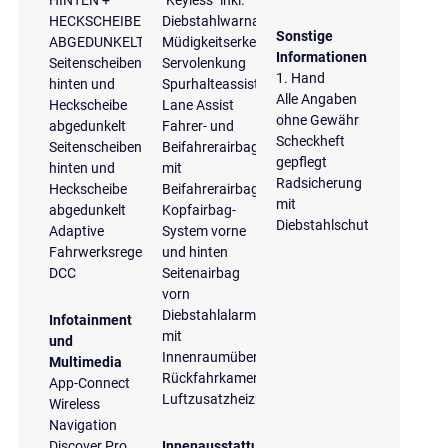
HINTEN +
"Keyless" inkl.
HECKSCHEIBE
Diebstahlwarnanlage
Sonstige
ABGEDUNKELT
Müdigkeitserkennung
Informationen
Seitenscheiben
Servolenkung
1. Hand
hinten und
Spurhalteassistent
Alle Angaben
Heckscheibe
Lane Assist
ohne Gewähr
abgedunkelt
Fahrer- und
Scheckheft
Seitenscheiben
Beifahrerairbag
gepflegt
hinten und
mit
Radsicherung
Heckscheibe
Beifahrerairbagdeaktivierung
mit
abgedunkelt
Kopfairbag-
Diebstahlschutz
Adaptive
System vorne
Fahrwerksregelung
und hinten
DCC
Seitenairbag
vorn
Diebstahlalarmanlage
Infotainment
mit
und
Innenraumüberwachung
Multimedia
Rückfahrkamera
App-Connect
Luftzusatzheizung
Wireless
Navigation
Discover Pro
Innenausstattung