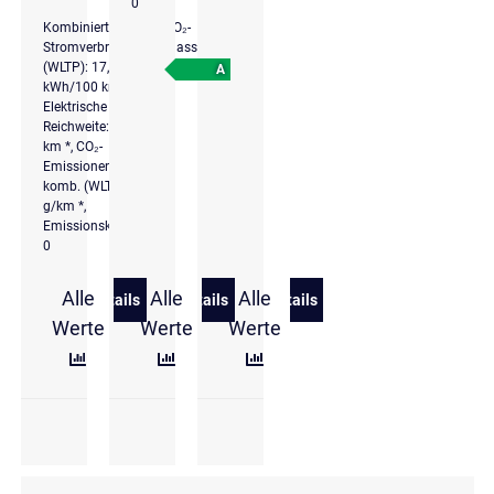
0
Kombinierter
CO₂-
Stromverbrauch
Klasse
(WLTP): 17,3
A
kWh/100 km *,
Elektrische
Reichweite: 508
km *, CO₂-
Emissionen
komb. (WLTP): 0
g/km *,
Emissionsklasse
0
Alle
Alle
Alle
Details
Details
Details
zu Volkswagen ID.4 Pro Performance 150 kW (204 P
zu Volkswagen ID.4 Pro Performance 1
zu Volkswagen ID.4 Pure P
Werte
Werte
Werte