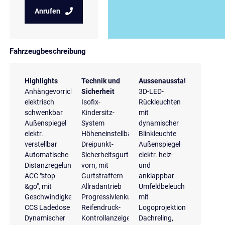
Anrufen
Fahrzeugbeschreibung
Highlights
Technik und
Aussenausstattung
Anhängevorrichtung
Sicherheit
3D-LED-
elektrisch
Isofix-
Rückleuchten
schwenkbar
Kindersitz-
mit
Außenspiegel
System
dynamischer
elektr.
Höheneinstellbare
Blinkleuchte
verstellbar
Dreipunkt-
Außenspiegel
Automatische
Sicherheitsgurte
elektr. heiz-
Distanzregelung
vorn, mit
und
ACC "stop
Gurtstraffern
anklappbar
&go", mit
Allradantrieb
Umfeldbeleuchtung
Geschwindigkeitsbegrenzer
Progressivlenkung
mit
CCS Ladedose
Reifendruck-
Logoprojektion
Dynamischer
Kontrollanzeige
Dachreling,