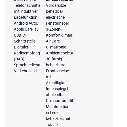
Telefonschnittstelle
Vordersitze
mit induktiver
beheizbar
Ladefunktion
elektrische
Android Auto/
Fensterheber
Apple CarPlay
3-Zonen-
USB-C-
Komfortklimaautomatik
Schnittstelle
Air Care
Digitaler
Climatronic
Radioempfang
Ambientebeleuchtung
(DAB)
30-farbig
Sprachbedienungssystem
beheizbare
Verkehrszeichenerkennung
Frontscheibe
mit
Akustikglas
Innenspiegel
abblendbar
Klimaautomatik
Multifunktionslenkrad
in Leder,
beheizbar, mit
Touch-