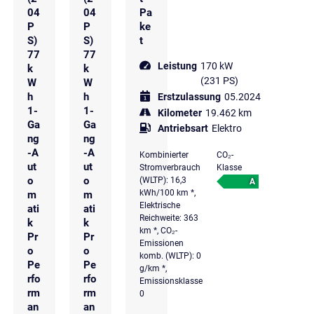
04
04
Pa
P
P
ke
S)
S)
t
77
77
Leistung
170 kW
k
k
(231 PS)
W
W
h
h
Erstzulassung
05.2024
1-
1-
Kilometer
19.462 km
Ga
Ga
Antriebsart
Elektro
ng
ng
-A
-A
Kombinierter
CO₂-
ut
ut
Stromverbrauch
Klasse
o
o
(WLTP): 16,3
A
kWh/100 km *,
m
m
Elektrische
ati
ati
Reichweite: 363
k
k
km *, CO₂-
Pr
Pr
Emissionen
o
o
komb. (WLTP): 0
Pe
Pe
g/km *,
rfo
rfo
Emissionsklasse
rm
rm
0
an
an