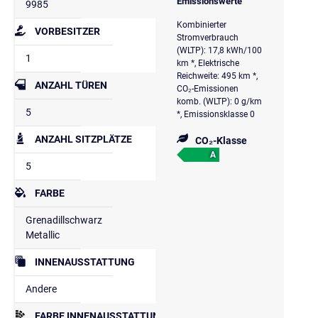
Emissionswerte
9985
Kombinierter
VORBESITZER
Stromverbrauch
(WLTP): 17,8 kWh/100
1
km *, Elektrische
Reichweite: 495 km *,
ANZAHL TÜREN
CO₂-Emissionen
komb. (WLTP): 0 g/km
5
*, Emissionsklasse 0
ANZAHL SITZPLÄTZE
CO₂-Klasse
A
5
FARBE
Grenadillschwarz
Metallic
INNENAUSSTATTUNG
Andere
FARBE INNENAUSSTATTUNG