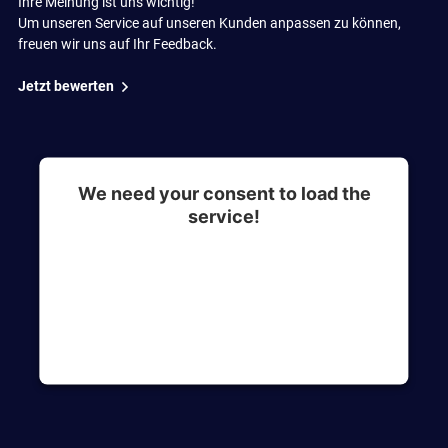
Ihre Meinung ist uns wichtig!
Um unseren Service auf unseren Kunden anpassen zu können,
freuen wir uns auf Ihr Feedback.
Jetzt bewerten
We need your consent to load the
service!
This content is not permitted to load due to
trackers that are not disclosed to the visitor. The
website owner needs to setup the site with their
CMP to add this content to the list of
technologies used.