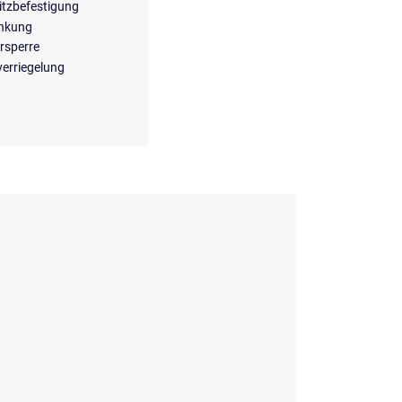
itzbefestigung
enkung
rsperre
verriegelung