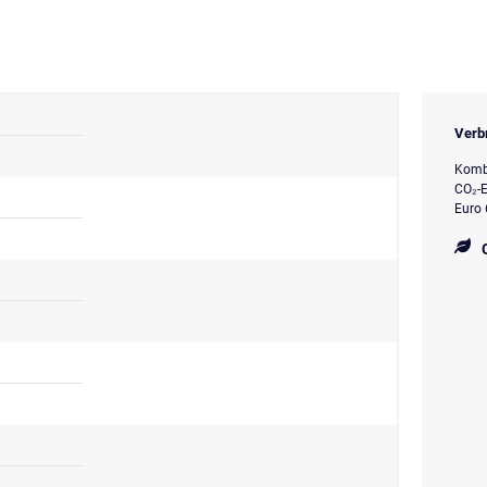
Verb
Kombi
CO₂-E
Euro 