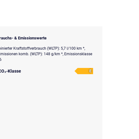
rauchs- & Emissionswerte
nierter Kraftstoffverbrauch (WLTP): 5,7 l/100 km *,
missionen komb. (WLTP): 148 g/km *, Emissionsklasse
6
CO₂-Klasse
E