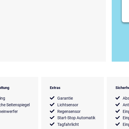
ttung
Extras
Sicherh
ing
Garantie
Ab
sche Seitenspiegel
Lichtsensor
Ant
einwerfer
Regensensor
Ein
Start-Stop Automatik
Ein
Tagfahrlicht
Ein