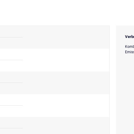
Verb
Kombi
Emiss