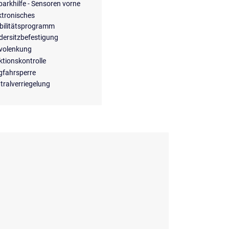
parkhilfe - Sensoren vorne
ktronisches
bilitätsprogramm
dersitzbefestigung
volenkung
ktionskontrolle
fahrsperre
tralverriegelung