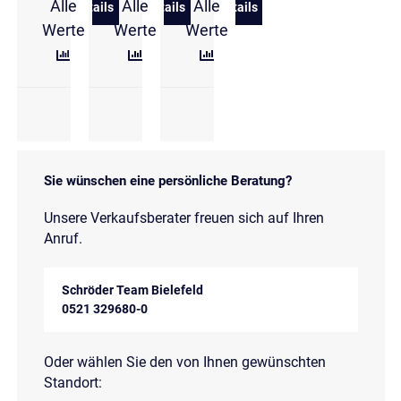
Alle
Alle
Alle
Details
Details
Details
zu Hyundai i30 1.5 T-GDI DCT Advantage Panorama
zu Hyundai i30 Kombi 1.5 T-GDI 48V DC
zu Hyundai i30 Kombi 1.5
Werte
Werte
Werte
Sie wünschen eine persönliche Beratung?
Unsere Verkaufsberater freuen sich auf Ihren
Anruf.
Schröder Team Bielefeld
0521 329680-0
Oder wählen Sie den von Ihnen gewünschten
Standort: