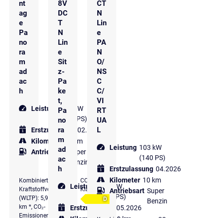
nt
8V
CT
ag
DC
N
e
T
Lin
Pa
N
e
no
Lin
PA
ra
e
N
m
Sit
O/
ad
z-
NS
ac
Pa
C
h
ke
C/
t,
VI
Leistung
103 kW
Pa
RT
(140 PS)
no
UA
ra
L
Erstzulassung
02.2026
m
Kilometer
10 km
Leistung
103 kW
ad
Antriebsart
Super
(140 PS)
ac
Benzin
h
Erstzulassung
04.2026
Kilometer
10 km
Kombinierter
CO₂-
Leistung
103 kW
Kraftstoffverbrauch
Klasse
Antriebsart
Super
(140 PS)
(WLTP): 5,9 l/100
D
Benzin
km *, CO₂-
Erstzulassung
05.2026
Emissionen komb.