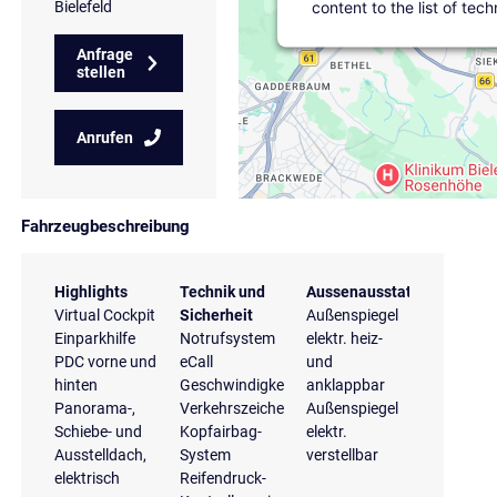
content to the list of tec
Bielefeld
Anfrage
stellen
Anrufen
Fahrzeugbeschreibung
Highlights
Technik und
Aussenausstattung
Virtual Cockpit
Sicherheit
Außenspiegel
Einparkhilfe
Notrufsystem
elektr. heiz-
PDC vorne und
eCall
und
hinten
Geschwindigkeitsregelanlage
anklappbar
Panorama-,
Verkehrszeichenerkennung
Außenspiegel
Schiebe- und
Kopfairbag-
elektr.
Ausstelldach,
System
verstellbar
elektrisch
Reifendruck-