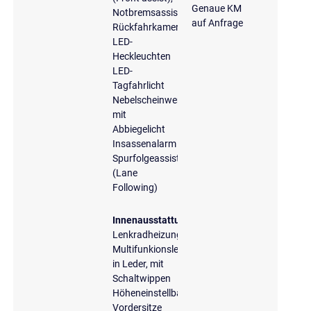
Genaue KM
Notbremsassistent
auf Anfrage
Rückfahrkamera
LED-
Heckleuchten
LED-
Tagfahrlicht
Nebelscheinwerfer
mit
Abbiegelicht
Insassenalarm
Spurfolgeassistent
(Lane
Following)
Innenausstattung
Lenkradheizung
Multifunkionslenkrad
in Leder, mit
Schaltwippen
Höheneinstellbare
Vordersitze