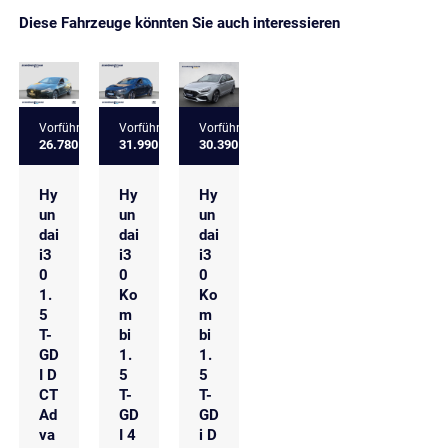
Diese Fahrzeuge könnten Sie auch interessieren
Vorführfahrzeug
Vorführfahrzeug
Vorführfahrzeug
26.780 €
31.990 €
30.390 €
Hy
Hy
Hy
un
un
un
dai
dai
dai
i3
i3
i3
0
0
0
1.
Ko
Ko
5
m
m
T-
bi
bi
GD
1.
1.
I D
5
5
CT
T-
T-
Ad
GD
GD
va
I 4
i D