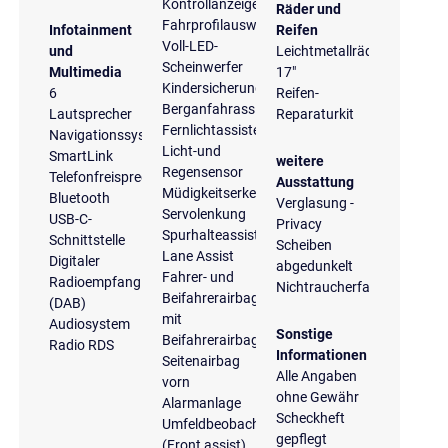
Kontrollanzeige
Räder und
Fahrprofilauswahl
Infotainment
Reifen
Voll-LED-
und
Leichtmetallräder
Scheinwerfer
Multimedia
17"
Kindersicherung
6
Reifen-
Berganfahrassistent
Lautsprecher
Reparaturkit
Fernlichtassistent
Navigationssystem
Licht-und
SmartLink
weitere
Regensensor
Telefonfreisprecheinrichtung
Ausstattung
Müdigkeitserkennung
Bluetooth
Verglasung -
Servolenkung
USB-C-
Privacy
Spurhalteassistent
Schnittstelle
Scheiben
Lane Assist
Digitaler
abgedunkelt
Fahrer- und
Radioempfang
Nichtraucherfahrzeug
Beifahrerairbag
(DAB)
mit
Audiosystem
Sonstige
Beifahrerairbagdeaktivierung
Radio RDS
Informationen
Seitenairbag
Alle Angaben
vorn
ohne Gewähr
Alarmanlage
Scheckheft
Umfeldbeobachtungssystem
gepflegt
(Front assist),