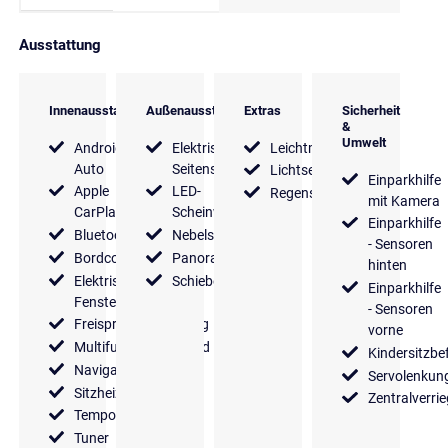
Ausstattung
Innenausstattung
Außenausstattung
Extras
Sicherheit
&
Umwelt
Android
Elektrische
Leichtmetallfelgen
Auto
Seitenspiegel
Lichtsensor
Einparkhilfe
Apple
LED-
Regensensor
mit Kamera
CarPlay
Scheinwerfer
Einparkhilfe
Bluetooth
Nebelscheinwerfer
- Sensoren
Bordcomputer
Panoramadach
hinten
Elektrische
Schiebedach
Einparkhilfe
Fensterheber
- Sensoren
Freisprecheinrichtung
vorne
Multifunktionslenkrad
Kindersitzbe
Navigationssystem
Servolenkun
Sitzheizung
Zentralverri
Tempomat
Tuner