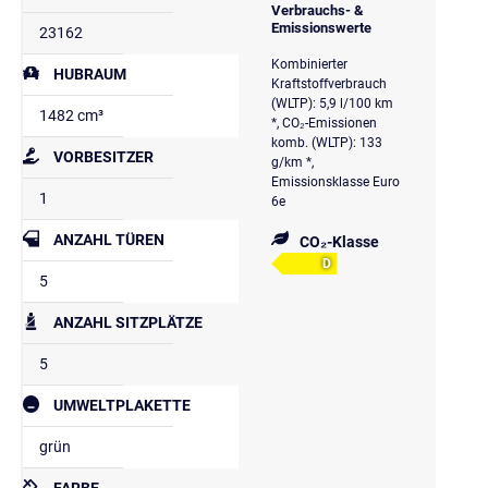
Verbrauchs- &
Emissionswerte
23162
Kombinierter
HUBRAUM
Kraftstoffverbrauch
(WLTP): 5,9 l/100 km
1482 cm³
*, CO₂-Emissionen
komb. (WLTP): 133
VORBESITZER
g/km *,
Emissionsklasse Euro
1
6e
ANZAHL TÜREN
CO₂-Klasse
D
5
ANZAHL SITZPLÄTZE
5
UMWELTPLAKETTE
grün
FARBE