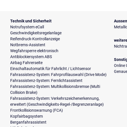
Technik und Sicherheit
Aussen
Notrufsystem eCall
Metalli
Geschwindigkeitsregelanlage
Reifendruck-Kontrollanzeige
weiter
Notbrems-Assistent
Nichtr
Wegfahrsperre elektronisch
Antiblockiersystem ABS
Sonsti
Airbag Fahrerseite
Online 
Einschaltautomatik für Fahrlicht / Lichtsensor
Genaue
Fahrassistenz-System: Fahrprofilauswahl (Drive Mode)
Fahrassistenz-System: Fernlichtassistent
Fahrassistenz-System: Multikollisionsbremse (Multi
Collision Brake)
Fahrassistenz-System: Verkehrszeichenerkennung,
erweitert (Geschwindigkeits-Regel-/Begrenzeranlage)
Frontkollisionswarnung (FCA)
Kopfairbagsystem
Berganfahrassistent