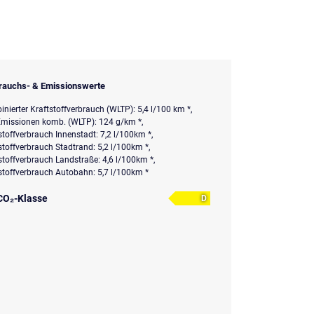
rauchs- & Emissionswerte
nierter Kraftstoffverbrauch (WLTP): 5,4 l/100 km *,
missionen komb. (WLTP): 124 g/km *,
stoffverbrauch Innenstadt: 7,2 l/100km *,
stoffverbrauch Stadtrand: 5,2 l/100km *,
stoffverbrauch Landstraße: 4,6 l/100km *,
stoffverbrauch Autobahn: 5,7 l/100km *
CO₂-Klasse
D