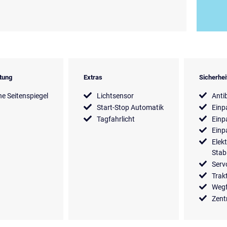
tung
Extras
Sicherhe
he Seitenspiegel
Lichtsensor
Anti
Start-Stop Automatik
Einp
Tagfahrlicht
Einp
Einp
Elek
Stab
Serv
Trak
Wegf
Zent