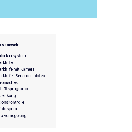
it & Umwelt
blockiersystem
arkhilfe
arkhilfe mit Kamera
arkhilfe - Sensoren hinten
tronisches
ilitätsprogramm
olenkung
tionskontrolle
ahrsperre
ralverriegelung