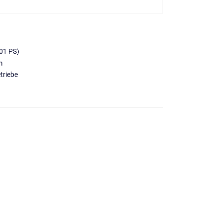
01 PS)
m
triebe