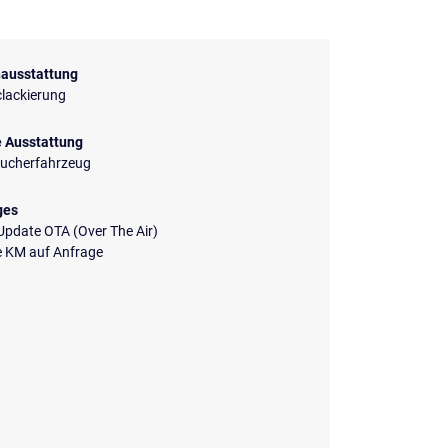
ausstattung
clackierung
e Ausstattung
aucherfahrzeug
ges
Update OTA (Over The Air)
 KM auf Anfrage