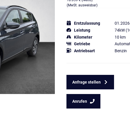
18.059 € (Netto)
(MwSt. ausweisbar)
Erstzulassung
01.2026
Leistung
74kW (1
Kilometer
10 km
Getriebe
Automat
Antriebsart
Benzin
Anfrage stellen
Anrufen