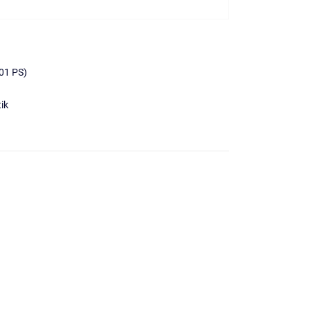
01 PS)
ik