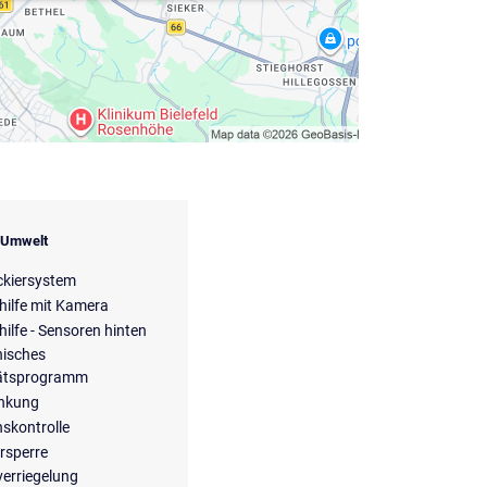
& Umwelt
ckiersystem
hilfe mit Kamera
hilfe - Sensoren hinten
nisches
tätsprogramm
enkung
nskontrolle
rsperre
verriegelung