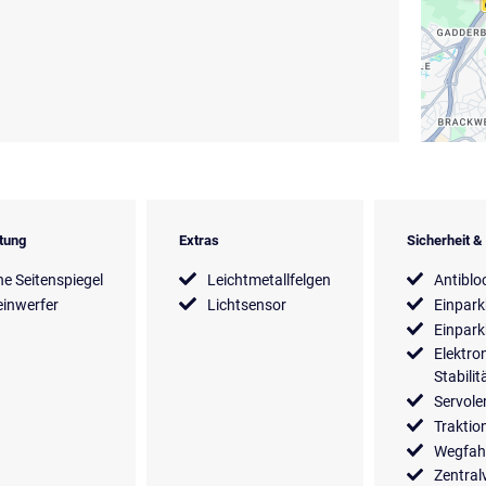
tung
Extras
Sicherheit 
he Seitenspiegel
Leichtmetallfelgen
Antiblo
inwerfer
Lichtsensor
Einpark
Einpark
Elektro
Stabili
Servol
Traktio
Wegfah
Zentral