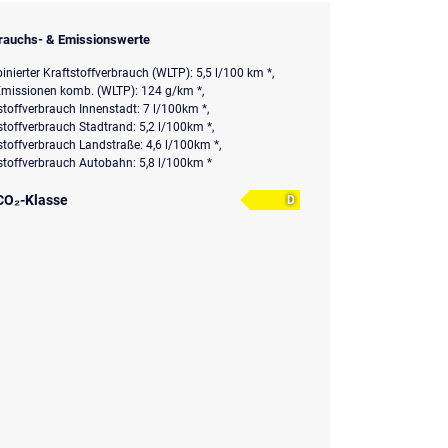
rauchs- & Emissionswerte
nierter Kraftstoffverbrauch (WLTP): 5,5 l/100 km *,
missionen komb. (WLTP): 124 g/km *,
stoffverbrauch Innenstadt: 7 l/100km *,
stoffverbrauch Stadtrand: 5,2 l/100km *,
stoffverbrauch Landstraße: 4,6 l/100km *,
stoffverbrauch Autobahn: 5,8 l/100km *
CO₂-Klasse
D