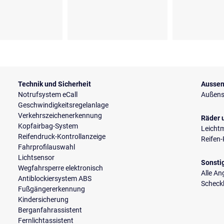
Technik und Sicherheit
Aussen
Notrufsystem eCall
Außensp
Geschwindigkeitsregelanlage
Verkehrszeichenerkennung
Räder 
Kopfairbag-System
Leichtm
Reifendruck-Kontrollanzeige
Reifen-
Fahrprofilauswahl
Lichtsensor
Sonsti
Wegfahrsperre elektronisch
Alle A
Antiblockiersystem ABS
Scheckh
Fußgängererkennung
Kindersicherung
Berganfahrassistent
Fernlichtassistent