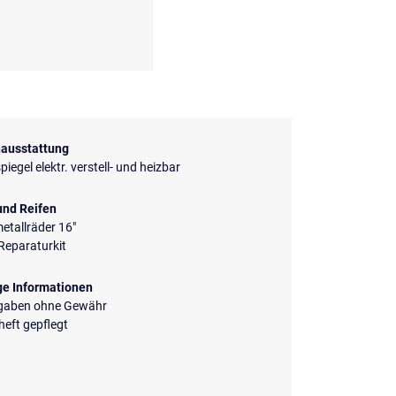
ausstattung
iegel elektr. verstell- und heizbar
und Reifen
etallräder 16"
Reparaturkit
ge Informationen
ngaben ohne Gewähr
eft gepflegt